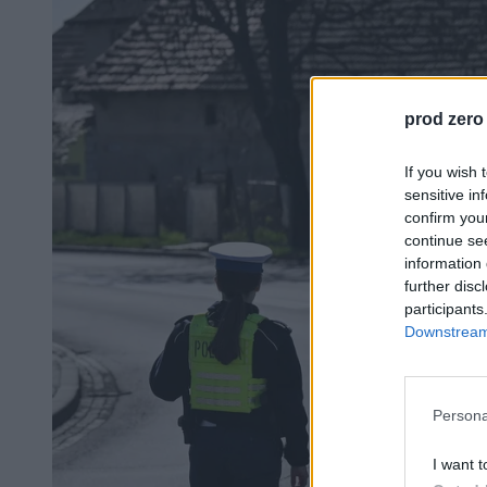
prod zero
If you wish 
sensitive in
confirm you
continue se
information 
further disc
participants
Downstream 
Persona
I want t