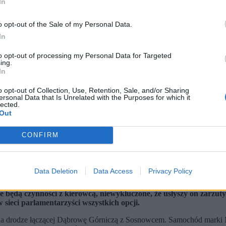
In
o opt-out of the Sale of my Personal Data.
In
to opt-out of processing my Personal Data for Targeted
ing.
In
o opt-out of Collection, Use, Retention, Sale, and/or Sharing
ersonal Data that Is Unrelated with the Purposes for which it
lected.
Out
CONFIRM
Data Deletion
Data Access
Privacy Policy
zatrzymany.
 będą czynności z kierowcą, niewykluczone, że usłyszy on zarzuty
sieci parlamentarzyści wszystkich opcji.
na drodze łączącej Dąbrowę Górniczą z Sosnowcem. Samochód marki M