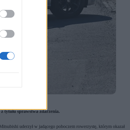
 z tytułu sprawstwa zdarzenia.
itsubishi uderzył w jadącego poboczem rowerzystę, którym okazał