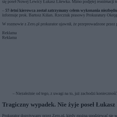
się poseł Nowej Lewicy Łukasz Litewka. Mimo podjętej reanimacji ni
–
57-letni kierowca został zatrzymany celem wykonania niezbędny
informuje prok. Bartosz Kilian. Rzecznik prasowy Prokuratury Okr
W rozmowie z Zero.pl prokurator ujawnił, że przeprowadzone przez
Reklama
Reklama
– Niezależnie od tego, z uwagi na to, już zachodzi konieczność
Tragiczny wypadek. Nie żyje poseł Łukasz
Prokurator dopytywany przez Zero.pl, kiedy można spodziewać się w