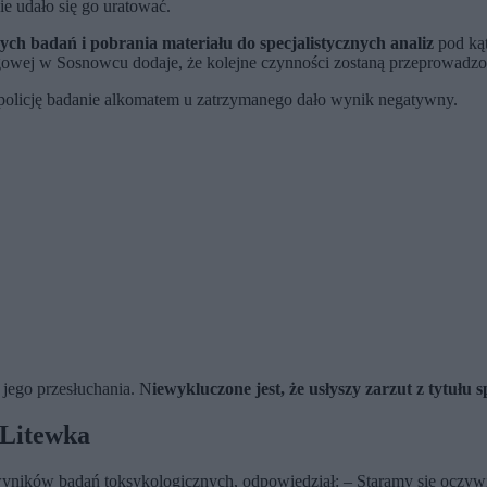
e udało się go uratować.
ch badań i pobrania materiału do specjalistycznych analiz
pod kąt
ęgowej w Sosnowcu dodaje, że kolejne czynności zostaną przeprowadz
 policję badanie alkomatem u zatrzymanego dało wynik negatywny.
 jego przesłuchania. N
iewykluczone jest, że usłyszy zarzut z tytułu
 Litewka
yników badań toksykologicznych, odpowiedział: – Staramy się oczywiś