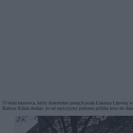
57-letni kierowca, który śmiertelnie potrącił posła Łukasza Litew
Bartosz Kilian dodaje, że od mężczyzny pobrano próbkę krwi do dal