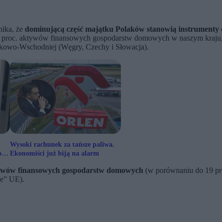
ika, że
dominującą część majątku Polaków stanowią instrumenty 
 71 proc. aktywów finansowych gospodarstw domowych w naszym kraju
odkowo-Wschodniej (Węgry, Czechy i Słowacja).
Wysoki rachunek za tańsze paliwa.
owe
Ekonomiści już biją na alarm
ktywów finansowych gospodarstw domowych
(w porównaniu do 19 pro
ce” UE).