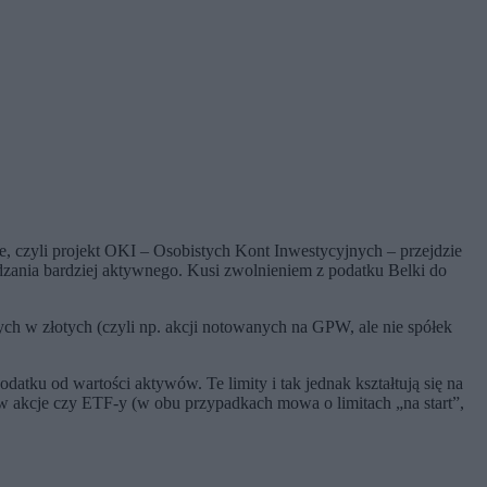
e, czyli projekt OKI – Osobistych Kont Inwestycyjnych – przejdzie
dzania bardziej aktywnego. Kusi zwolnieniem z podatku Belki do
h w złotych (czyli np. akcji notowanych na GPW, ale nie spółek
tku od wartości aktywów. Te limity i tak jednak kształtują się na
p. w akcje czy ETF-y (w obu przypadkach mowa o limitach „na start”,