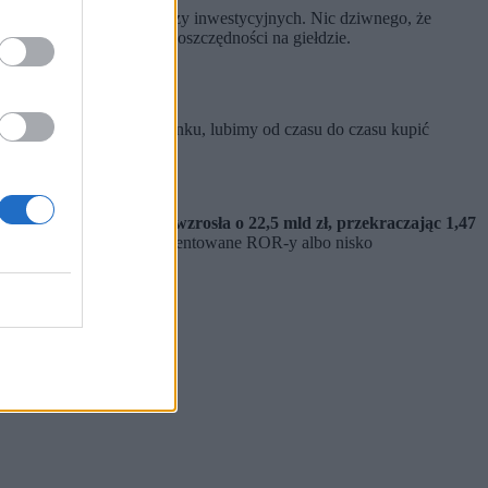
ał w towarzystwach funduszy inwestycyjnych. Nic dziwnego, że
 Domański – inwestować oszczędności na giełdzie.
imy to swoje konto w banku, lubimy od czasu do czasu kupić
gospodarstw domowych wzrosła o 22,5 mld zł, przekraczając 1,47
 i bieżące (głównie nieoprocentowane ROR-y albo nisko