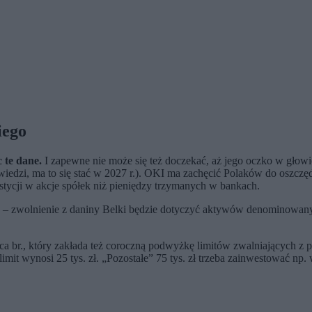
iego
 te dane.
I zapewne nie może się też doczekać, aż jego oczko w głowi
iedzi, ma to się stać w 2027 r.). OKI ma zachęcić Polaków do oszczę
stycji w akcje spółek niż pieniędzy trzymanych w bankach.
– zwolnienie z daniny Belki będzie dotyczyć aktywów denominowanyc
., który zakłada też coroczną podwyżkę limitów zwalniających z poda
i limit wynosi 25 tys. zł. „Pozostałe” 75 tys. zł trzeba zainwestować n