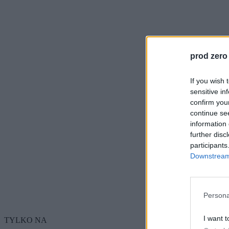
prod zero
If you wish 
sensitive in
confirm you
continue se
information 
further disc
participants
Downstream 
Persona
I want t
TYLKO NA