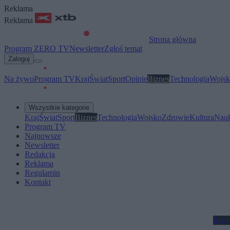
Reklama
Reklama
Strona główna
Program ZERO TV
Newsletter
Zgłoś temat
Zaloguj
Na żywo
Program TV
Kraj
Świat
Sport
Opinie
Biznes
Technologia
Wojsk
Wszystkie kategorie
Kraj
Świat
Sport
Biznes
Technologia
Wojsko
Zdrowie
Kultura
Nau
Program TV
Najnowsze
Newsletter
Redakcja
Reklama
Regulamin
Kontakt
Bizn