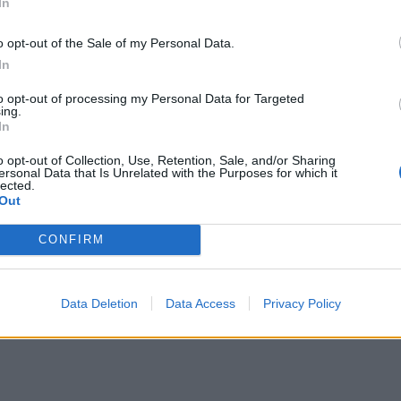
In
ynku kapitałowego. Zanim wszedł do świata wielkiej polityki, pracow
gacjach budzi u niego pobłażliwy uśmiech.
Najlepiej – mówi Andrzej
o opt-out of the Sale of my Personal Data.
m ją obrzydzić
In
to opt-out of processing my Personal Data for Targeted
ie powiedzieć „najbezpieczniejsze”, produkty oszczędnościowe.
Lub
ing.
l – mają do tego prawo).
In
o opt-out of Collection, Use, Retention, Sale, and/or Sharing
ersonal Data that Is Unrelated with the Purposes for which it
lutym 2026 r. wartość depozytów i innych zobowiązań w sektorze 
lected.
iemal półtorabilionową sumę składają się depozyty terminowe (lokaty)
Out
CONFIRM
Data Deletion
Data Access
Privacy Policy