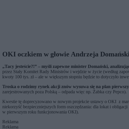
OKI oczkiem w głowie Andrzeja Domańsk
„Tacy jesteście?!” – myśli zapewne minister Domański, analizując
przez Stały Komitet Rady Ministrów i wejdzie w życie (według zapow
kwoty 100 tys. zł – ale w większym stopniu będzie to dotyczyło inwe
Troska o rodzimy rynek akcji znów wysuwa się na plan pierwszy
zarejestrowanych poza Polską – odpada więc np. Żabka czy Pepco).
Kwestie tę doprecyzowano w nowym projekcie ustawy o OKI z marca br
niekorzyść bezpieczniejszych form oszczędzania: dla lokat i obligacj
w pierwszym roku funkcjonowania OKI).
Reklama
Reklama