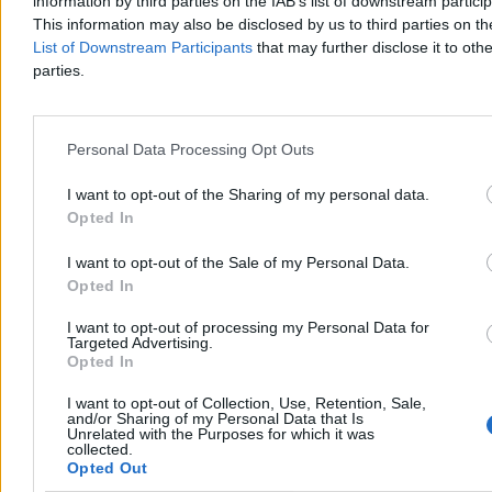
information by third parties on the IAB’s list of downstream partici
This information may also be disclosed by us to third parties on t
List of Downstream Participants
that may further disclose it to othe
parties.
Personal Data Processing Opt Outs
Wielowieyska twierdzi jednocześnie, że trwają intensywne
I want to opt-out of the Sharing of my personal data.
działania,
by Romanowskiego do Ameryki ściągnąć
. Jeśli poseł
PiS nie jest jeszcze w Stanach, w jego interesie jest za wszelką cenę
Opted In
ukryć ten fakt.
I want to opt-out of the Sale of my Personal Data.
Umówmy się, aresztowanie korespondenta będącego dopiero w
Opted In
drodze na placówkę byłoby katastrofą.
I want to opt-out of processing my Personal Data for
Relokacja amerykańskich wojsk. Szef MON wyjaśnia zamieszanie
Targeted Advertising.
Opted In
Walka z Tuskiem? Tak, ale najpierw
walka o Romanowskiego
I want to opt-out of Collection, Use, Retention, Sale,
and/or Sharing of my Personal Data that Is
Unrelated with the Purposes for which it was
collected.
Biała ściana widoczna za plecami Marcina Romanowskiego
Opted Out
pozwala przypuszczać, że poseł PiS jest jeszcze w Europie. Nie