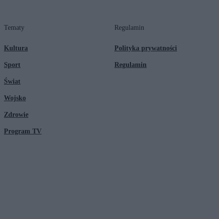
Tematy
Regulamin
Kultura
Polityka prywatności
Sport
Regulamin
Świat
Wojsko
Zdrowie
Program TV
© 2026 Kanał Zero Spółka Akcyjna