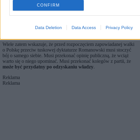
tylko ona. W czwartek rano w Polsat News minister spraw
CONFIRM
wewnętrznych Marcin Kierwiński powiedział, że sprawa Marcina
Romanowskiego
„to jest obszar działania służb”
.
Pytany o przypadek Zbigniewa Ziobry, wypowiadał się w zupełnie
Data Deletion
Data Access
Privacy Policy
innym tonie, jakby godząc się z faktem, że były minister
sprawiedliwości już przedostał się do Stanów Zjednoczonych.
Wiele zatem wskazuje, że przed rozpoczęciem zapowiadanej walki
o Polskę przeciw tuskowej dyktaturze Romanowski musi stoczyć
bój o samego siebie. Musi przekonać opinię publiczną, że wciąż
warto się o niego upominać. Musi przekonać kolegów z partii, że
może być przydatny po odzyskaniu władzy
.
Reklama
Reklama