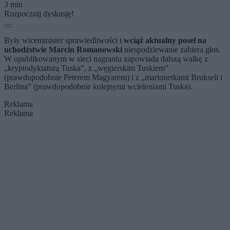
3 min
Rozpocznij dyskusję!
Były wiceminister sprawiedliwości i
wciąż aktualny poseł na
uchodźstwie Marcin Romanowski
niespodziewanie zabiera głos.
W opublikowanym w sieci nagraniu zapowiada dalszą walkę z
„kryptodyktaturą Tuska”, z „węgierskim Tuskiem”
(prawdopodobnie Peterem Magyarem) i z „marionetkami Brukseli i
Berlina” (prawdopodobnie kolejnymi wcieleniami Tuska).
Reklama
Reklama