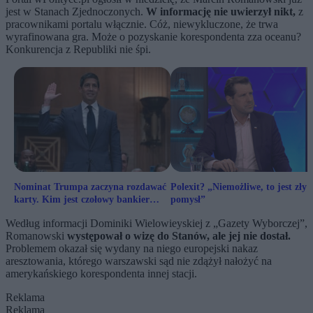
jest w Stanach Zjednoczonych.
W informację nie uwierzył nikt,
z
pracownikami portalu włącznie. Cóż, niewykluczone, że trwa
wyrafinowana gra. Może o pozyskanie korespondenta zza oceanu?
Konkurencja z Republiki nie śpi.
Nominat Trumpa zaczyna rozdawać
Polexit? „Niemożliwe, to jest zły
karty. Kim jest czołowy bankier
pomysł”
świata?
Według informacji Dominiki Wielowieyskiej z „Gazety Wyborczej”,
Romanowski
występował o wizę do Stanów, ale jej nie dostał.
Problemem okazał się wydany na niego europejski nakaz
aresztowania, którego warszawski sąd nie zdążył nałożyć na
amerykańskiego korespondenta innej stacji.
Reklama
Reklama