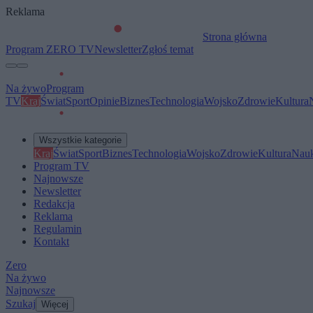
Reklama
Strona główna
Program ZERO TV
Newsletter
Zgłoś temat
Na żywo
Program
TV
Kraj
Świat
Sport
Opinie
Biznes
Technologia
Wojsko
Zdrowie
Kultura
Wszystkie kategorie
Kraj
Świat
Sport
Biznes
Technologia
Wojsko
Zdrowie
Kultura
Nau
Program TV
Najnowsze
Newsletter
Redakcja
Reklama
Regulamin
Kontakt
Zero
Na żywo
Najnowsze
Szukaj
Więcej