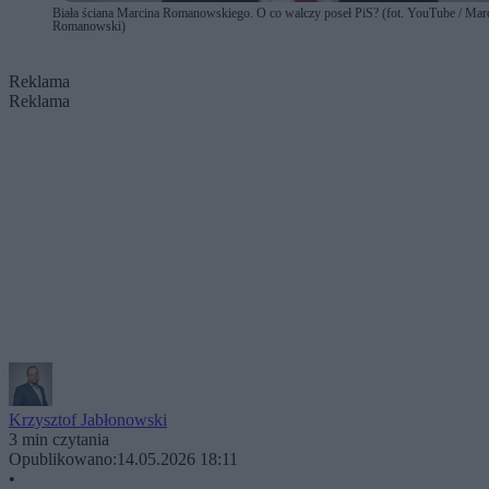
Biała ściana Marcina Romanowskiego. O co walczy poseł PiS? (fot. YouTube / Mar
Romanowski)
Reklama
Reklama
Krzysztof Jabłonowski
3 min czytania
Opublikowano:
14.05.2026 18:11
•