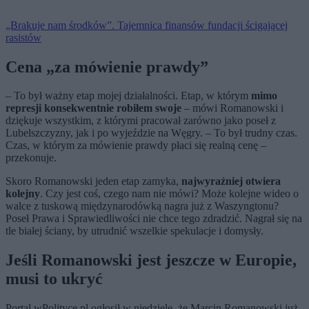
„Brakuje nam środków”. Tajemnica finansów fundacji ścigającej
rasistów
Cena „za mówienie prawdy”
– To był ważny etap mojej działalności. Etap, w którym
mimo
represji konsekwentnie robiłem swoje
– mówi Romanowski i
dziękuje wszystkim, z którymi pracował zarówno jako poseł z
Lubelszczyzny, jak i po wyjeździe na Węgry. – To był trudny czas.
Czas, w którym za mówienie prawdy płaci się realną cenę –
przekonuje.
Skoro Romanowski jeden etap zamyka,
najwyraźniej otwiera
kolejny
. Czy jest coś, czego nam nie mówi? Może kolejne wideo o
walce z tuskową międzynarodówką nagra już z Waszyngtonu?
Poseł Prawa i Sprawiedliwości nie chce tego zdradzić. Nagrał się na
tle białej ściany, by utrudnić wszelkie spekulacje i domysły.
Jeśli Romanowski jest jeszcze w Europie,
musi to ukryć
Portal wPolityce.pl ogłosił w niedzielę, że Marcin Romanowski już