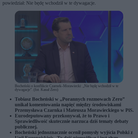
powiedział: Nie będę wchodził w te dywagacje.
Bocheński o konflikcie Czarnek–Morawiecki: „Nie będę wchodził w te
dywagacje”. (fot. Kanał Zero)
Tobiasz Bocheński w „Porannych rozmowach Zero”
unikał komentowania napięć między środowiskami
Przemysława Czarnka i Mateusza Morawieckiego w PiS.
Eurodeputowany przekonywał, że to Prawo i
Sprawiedliwość skutecznie narzuca dziś tematy debaty
publicznej.
Bocheński jednoznacznie ocenił pomysły wyjścia Polski z
Unii Europejskiej: „To dziś niemożliwe i jest złym