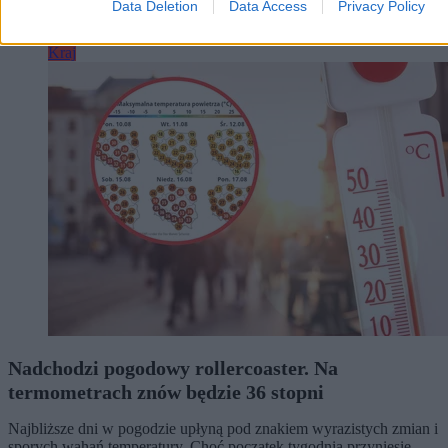
Dzisiaj 10:21
Data Deletion
Data Access
Privacy Policy
5 min
Kraj
Nadchodzi pogodowy rollercoaster. Na
termometrach znów będzie 36 stopni
Najbliższe dni w pogodzie upłyną pod znakiem wyrazistych zmian i
sporych wahań temperatury. Choć początek tygodnia przyniesie