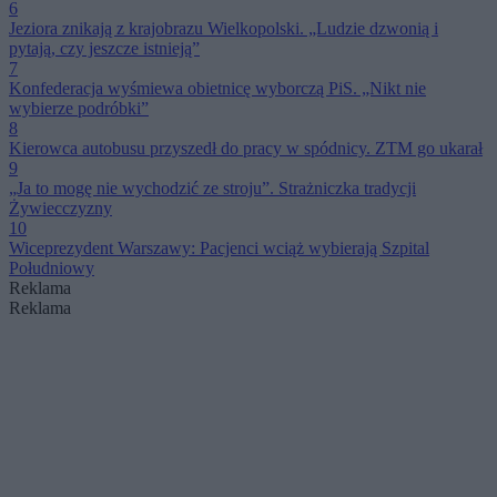
6
Jeziora znikają z krajobrazu Wielkopolski. „Ludzie dzwonią i
pytają, czy jeszcze istnieją”
7
Konfederacja wyśmiewa obietnicę wyborczą PiS. „Nikt nie
wybierze podróbki”
8
Kierowca autobusu przyszedł do pracy w spódnicy. ZTM go ukarał
9
„Ja to mogę nie wychodzić ze stroju”. Strażniczka tradycji
Żywiecczyzny
10
Wiceprezydent Warszawy: Pacjenci wciąż wybierają Szpital
Południowy
Reklama
Reklama