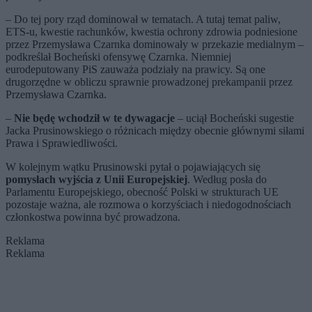
– Do tej pory rząd dominował w tematach. A tutaj temat paliw,
ETS-u, kwestie rachunków, kwestia ochrony zdrowia podniesione
przez Przemysława Czarnka dominowały w przekazie medialnym –
podkreślał Bocheński ofensywę Czarnka. Niemniej
eurodeputowany PiS zauważa podziały na prawicy. Są one
drugorzędne w obliczu sprawnie prowadzonej prekampanii przez
Przemysława Czarnka.
–
Nie będę wchodził w te dywagacje
– uciął Bocheński sugestie
Jacka Prusinowskiego o różnicach między obecnie głównymi siłami
Prawa i Sprawiedliwości.
W kolejnym wątku Prusinowski pytał o pojawiających się
pomysłach wyjścia z Unii Europejskiej
. Według posła do
Parlamentu Europejskiego, obecność Polski w strukturach UE
pozostaje ważna, ale rozmowa o korzyściach i niedogodnościach
członkostwa powinna być prowadzona.
Reklama
Reklama