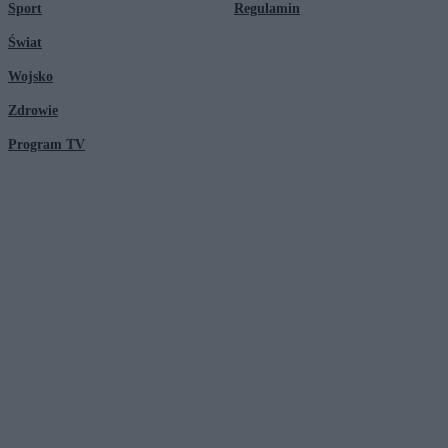
Sport
Regulamin
Świat
Wojsko
Zdrowie
Program TV
© 2026 Kanał Zero Spółka Akcyjna