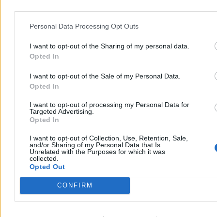
Personal Data Processing Opt Outs
I want to opt-out of the Sharing of my personal data.
Opted In
I want to opt-out of the Sale of my Personal Data.
Opted In
I want to opt-out of processing my Personal Data for
To będzie największa taka defilada w historii
Targeted Advertising.
Polski. Wojsko: Jesteśmy gotowi
Opted In
Próba generalna na warszawskiej Wisłostradzie potwierdziła pełną
I want to opt-out of Collection, Use, Retention, Sale,
gotowość sił zbrojnych do obchodów Święta Wojska Polskiego. Jak
and/or Sharing of my Personal Data that Is
Unrelated with the Purposes for which it was
zapowiadają przedstawiciele MON oraz Sztabu Generalnego WP,
collected.
tegoroczna defilada będzie największą w historii, prezentującą
Opted Out
nowoczesny sprzęt i potencjał sojuszników.
CONFIRM
Agnieszka Waś-Turecka