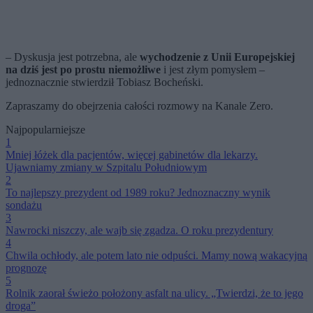
– Dyskusja jest potrzebna, ale
wychodzenie z Unii Europejskiej
na dziś jest po prostu niemożliwe
i jest złym pomysłem –
jednoznacznie stwierdził Tobiasz Bocheński.
Zapraszamy do obejrzenia całości rozmowy na Kanale Zero.
Najpopularniejsze
1
Mniej łóżek dla pacjentów, więcej gabinetów dla lekarzy.
Ujawniamy zmiany w Szpitalu Południowym
2
To najlepszy prezydent od 1989 roku? Jednoznaczny wynik
sondażu
3
Nawrocki niszczy, ale wajb się zgadza. O roku prezydentury
4
Chwila ochłody, ale potem lato nie odpuści. Mamy nową wakacyjną
prognozę
5
Rolnik zaorał świeżo położony asfalt na ulicy. „Twierdzi, że to jego
droga”