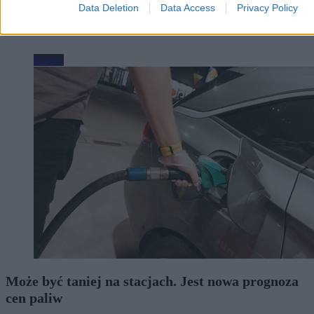
Data Deletion
Data Access
Privacy Policy
Biznes
Może być taniej na stacjach. Jest nowa prognoza
cen paliw