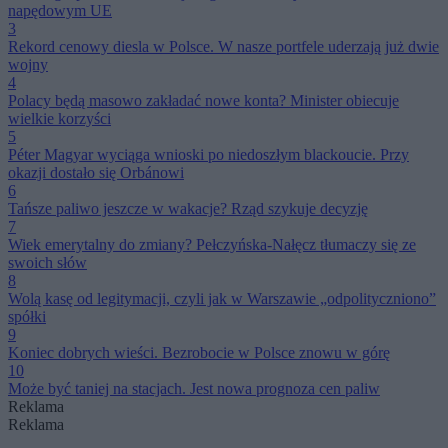
napędowym UE
3
Rekord cenowy diesla w Polsce. W nasze portfele uderzają już dwie
wojny
4
Polacy będą masowo zakładać nowe konta? Minister obiecuje
wielkie korzyści
5
Péter Magyar wyciąga wnioski po niedoszłym blackoucie. Przy
okazji dostało się Orbánowi
6
Tańsze paliwo jeszcze w wakacje? Rząd szykuje decyzję
7
Wiek emerytalny do zmiany? Pełczyńska-Nałęcz tłumaczy się ze
swoich słów
8
Wolą kasę od legitymacji, czyli jak w Warszawie „odpolityczniono”
spółki
9
Koniec dobrych wieści. Bezrobocie w Polsce znowu w górę
10
Może być taniej na stacjach. Jest nowa prognoza cen paliw
Reklama
Reklama