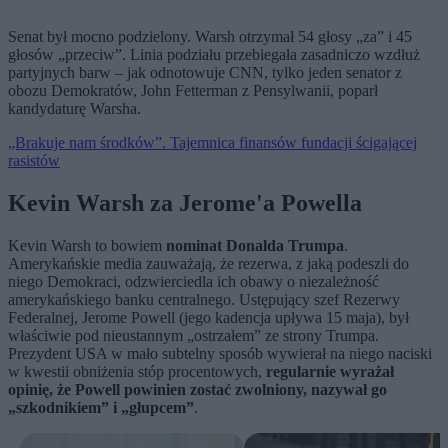
Senat był mocno podzielony. Warsh otrzymał 54 głosy „za” i 45
głosów „przeciw”. Linia podziału przebiegała zasadniczo wzdłuż
partyjnych barw – jak odnotowuje CNN, tylko jeden senator z
obozu Demokratów, John Fetterman z Pensylwanii, poparł
kandydaturę Warsha.
„Brakuje nam środków”. Tajemnica finansów fundacji ścigającej
rasistów
Kevin Warsh za Jerome'a Powella
Kevin Warsh to bowiem
nominat Donalda Trumpa
.
Amerykańskie media zauważają, że rezerwa, z jaką podeszli do
niego Demokraci, odzwierciedla ich obawy o niezależność
amerykańskiego banku centralnego. Ustępujący szef Rezerwy
Federalnej, Jerome Powell (jego kadencja upływa 15 maja), był
właściwie pod nieustannym „ostrzałem” ze strony Trumpa.
Prezydent USA w mało subtelny sposób wywierał na niego naciski
w kwestii obniżenia stóp procentowych,
regularnie wyrażał
opinię, że Powell powinien zostać zwolniony, nazywał go
„szkodnikiem” i „głupcem”
.