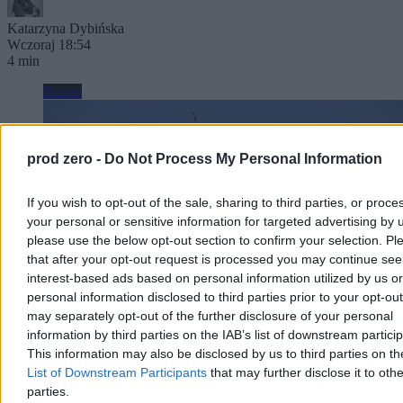
Katarzyna Dybińska
Wczoraj 18:54
4 min
Biznes
prod zero -
Do Not Process My Personal Information
If you wish to opt-out of the sale, sharing to third parties, or proce
your personal or sensitive information for targeted advertising by 
please use the below opt-out section to confirm your selection. Pl
that after your opt-out request is processed you may continue see
interest-based ads based on personal information utilized by us or
personal information disclosed to third parties prior to your opt-ou
may separately opt-out of the further disclosure of your personal
information by third parties on the IAB’s list of downstream partici
This information may also be disclosed by us to third parties on t
„Kraj węgla odkrywa OZE”. Niemcy cieszą się ze
List of Downstream Participants
that may further disclose it to othe
parties.
zmian w Polsce, martwi ich prezydent