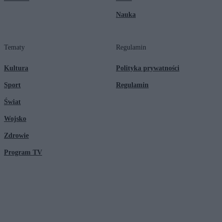
Nauka
Tematy
Regulamin
Kultura
Polityka prywatności
Sport
Regulamin
Świat
Wojsko
Zdrowie
Program TV
© 2026 Kanał Zero Spółka Akcyjna