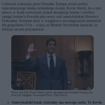
Człowiek wskazany przez Donalda Trumpa został szefem
najważniejszego banku centralnego świata. Kevin Warsh, bo o nim
mowa, w środę wieczorem zyskał akceptację Senatu i wkrótce
zastąpi Jerome'a Powella jako nowy szef amerykańskiej Rezerwy
Federalnej. Przejmie stery w wyjątkowo newralgicznym momencie
dla gospodarki USA – wojna na Bliskim Wschodzie sprawiła, że
inflacja zaczęła przyspieszać.
Nowy szef Fed, Kevin Warsh, cieszy się poparciem Donalda Trumpa (fot.
Jose Luis Magana / Associated Press / East News)
Amerykański bank centralny ma nowego szefa. To Kevin