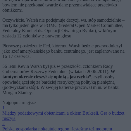
bowiem nie przekonać twarde dane przemawiające przeciwko
obniżkom).
Oczywiście, Warsh nie podejmuje decyzji ws. stóp samodzielnie –
ma tylko jeden głos w FOMC (Federal Open Market Commiittee,
Federalny Komitet ds. Operacji Otwartego Rynku), w którym
zasiada 12 członków z prawem głosu.
Pierwsze posiedzenie Fed, któremu Warsh będzie przewodniczył
jako szef amerykańskiego banku centralnego, jest zaplanowane na
16-17 czerwca.
56-letni Kevin Warsh był już w przeszłości członkiem Rady
Gubernatorów Rezerwy Federalnej (w latach 2006-2011).
W
tamtym okresie cieszył się opinią „jastrzębia”
, czyli osoby
opowiadającej się za bardziej restrykcyjną polityką pieniężną
(podwyżkami stóp). W swojej karierze pracował m.in. w banku
Morgan Stanley.
Najpopularniejsze
1
Między podatkowymi obietnicami a okiem Brukseli. Gra o budżet
ruszyła
2
Polska gospodarka nokautuje region. Jesteśmy też motorem