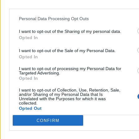
Niemiecki dziennik „Frankfurter Allgemeine Zeitung” z
zadowoleniem stwierdza, że Polska coraz mocniej zwraca się ku
Personal Data Processing Opt Outs
odnawialnym źródłom energii: energetyce wiatrowej i słonecznej.
Niepokój autora tekstu budzi natomiast to, że część inicjatyw rządu
I want to opt-out of the Sharing of my personal data.
w zakresie polityki klimatycznej napotyka opór ze strony prezydenta
Karola Nawrockiego.
Opted In
I want to opt-out of the Sale of my Personal Data.
Opted In
Katarzyna Dybińska
Wczoraj 14:38
I want to opt-out of processing my Personal Data for
4 min
Targeted Advertising.
Reklama
Opted In
Reklama
I want to opt-out of Collection, Use, Retention, Sale,
and/or Sharing of my Personal Data that Is
Unrelated with the Purposes for which it was
collected.
Opted Out
CONFIRM