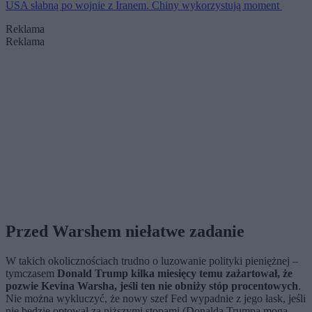
USA słabną po wojnie z Iranem. Chiny wykorzystują moment
Reklama
Reklama
Przed Warshem niełatwe zadanie
W takich okolicznościach trudno o luzowanie polityki pieniężnej –
tymczasem
Donald Trump kilka miesięcy temu zażartował, że
pozwie Kevina Warsha, jeśli ten nie obniży stóp procentowych
.
Nie można wykluczyć, że nowy szef Fed wypadnie z jego łask, jeśli
nie będzie optował za niższymi stopami (Donalda Trumpa mogą