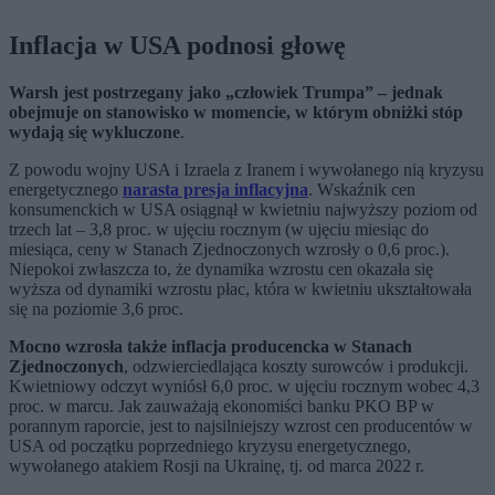
Inflacja w USA podnosi głowę
Warsh jest postrzegany jako „człowiek Trumpa” – jednak
obejmuje on stanowisko w momencie, w którym obniżki stóp
wydają się wykluczone
.
Z powodu wojny USA i Izraela z Iranem i wywołanego nią kryzysu
energetycznego
narasta presja inflacyjna
. Wskaźnik cen
konsumenckich w USA osiągnął w kwietniu najwyższy poziom od
trzech lat – 3,8 proc. w ujęciu rocznym (w ujęciu miesiąc do
miesiąca, ceny w Stanach Zjednoczonych wzrosły o 0,6 proc.).
Niepokoi zwłaszcza to, że dynamika wzrostu cen okazała się
wyższa od dynamiki wzrostu płac, która w kwietniu ukształtowała
się na poziomie 3,6 proc.
Mocno wzrosła także inflacja producencka w Stanach
Zjednoczonych
, odzwierciedlająca koszty surowców i produkcji.
Kwietniowy odczyt wyniósł 6,0 proc. w ujęciu rocznym wobec 4,3
proc. w marcu. Jak zauważają ekonomiści banku PKO BP w
porannym raporcie, jest to najsilniejszy wzrost cen producentów w
USA od początku poprzedniego kryzysu energetycznego,
wywołanego atakiem Rosji na Ukrainę, tj. od marca 2022 r.