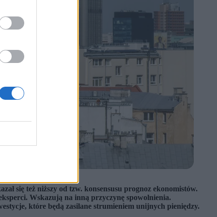
zał się też niższy od tzw. konsensusu prognoz ekonomistów.
eksperci. Wskazują na inną przyczynę spowolnienia.
stycje, które będą zasilane strumieniem unijnych pieniędzy.