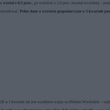
 wzrósł o 0,5 proc.
, po wzroście o 1,0 proc. kwartał wcześniej – po
 zrewidować.
Pełne dane o wzroście gospodarczym w I kwartale po
B w I kwartale nie jest wynikiem wojny na Bliskim Wschodzie – wpływ