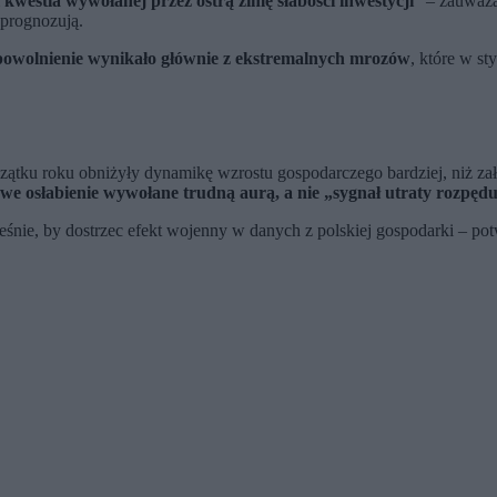
m
kwestia wywołanej przez ostrą zimę słabości inwestycji
” – zauważa
 prognozują.
owolnienie wynikało głównie z ekstremalnych mrozów
, które w s
zątku roku obniżyły dynamikę wzrostu gospodarczego bardziej, niż za
we osłabienie wywołane trudną aurą, a nie „sygnał utraty rozpęd
cześnie, by dostrzec efekt wojenny w danych z polskiej gospodarki – 