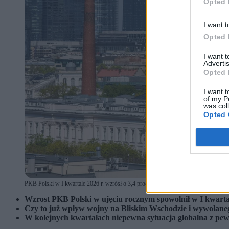
Opted 
I want t
Opted 
I want 
Advertis
Opted 
I want t
of my P
was col
Opted 
PKB Polski w I kwartale 2026 r. wzrósł o 3,4 proc. rok do roku – wynika z szybki
Wzrost PKB Polski w ujęciu rocznym spowolnił w I kwartal
Czy to już wpływ wojny na Bliskim Wschodzie i wywołanego
W kolejnych kwartałach niepewna sytuacja globalna z pewno