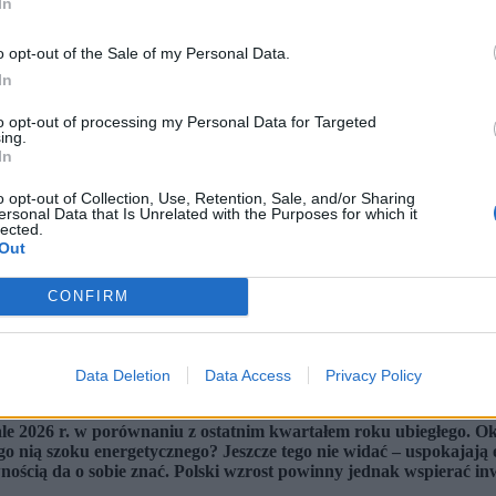
In
o opt-out of the Sale of my Personal Data.
In
to opt-out of processing my Personal Data for Targeted
ing.
In
o opt-out of Collection, Use, Retention, Sale, and/or Sharing
ersonal Data that Is Unrelated with the Purposes for which it
lected.
Out
CONFIRM
Data Deletion
Data Access
Privacy Policy
ego szacunku GUS (fot. Albert Zawada / PAP)
e 2026 r. w porównaniu z ostatnim kwartałem roku ubiegłego. Oka
 nią szoku energetycznego? Jeszcze tego nie widać – uspokajają 
ścią da o sobie znać. Polski wzrost powinny jednak wspierać inwe