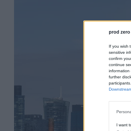
prod zero
If you wish 
sensitive in
confirm you
continue se
information 
further disc
participants
Downstream 
Persona
I want t