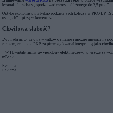
„
Hamowanie
wzrostu PKB
na początku roku
to przede wszystki
kwartałach trzeba się spodziewać wzrostu zbliżonego do 3,5 proc.” –
Optykę ekonomistów z Pekao podzielają ich koledzy w PKO BP. „
Sp
usługach” – piszą w komentarzu.
Chwilowa słabość?
„Wygląda na to, że dwa wyjątkowo śnieżne i mroźne miesiące na poc
zarazem, że dane o PKB za pierwszy kwartał interpretują jako
chwilo
– W I kwartale mamy
uwypuklony efekt mrozów
; to jeszcze za w
mBanku.
Reklama
Reklama