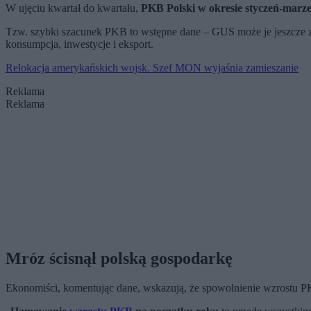
W ujęciu kwartał do kwartału,
PKB Polski w okresie styczeń-marzec
Tzw. szybki szacunek PKB to wstępne dane – GUS może je jeszcze
konsumpcja, inwestycje i eksport.
Relokacja amerykańskich wojsk. Szef MON wyjaśnia zamieszanie
Reklama
Reklama
Mróz ścisnął polską gospodarkę
Ekonomiści, komentując dane, wskazują, że spowolnienie wzrostu PK