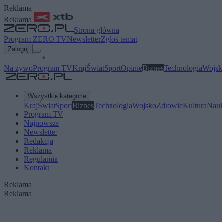
Reklama
Reklama
Strona główna
Program ZERO TV
Newsletter
Zgłoś temat
Zaloguj
Na żywo
Program TV
Kraj
Świat
Sport
Opinie
Biznes
Technologia
Wojsk
Wszystkie kategorie
Kraj
Świat
Sport
Biznes
Technologia
Wojsko
Zdrowie
Kultura
Nau
Program TV
Najnowsze
Newsletter
Redakcja
Reklama
Regulamin
Kontakt
Reklama
Reklama