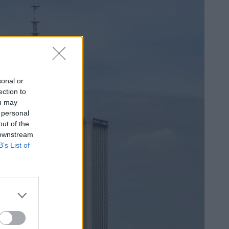
sonal or
ection to
ou may
 personal
out of the
 downstream
B’s List of