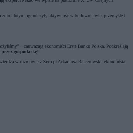
ją eksperci Pekao we wpisie na platformie X. „W kolejnych
tyczniu i lutym ograniczyły aktywność w budownictwie, przemyśle i
łożyliśmy” – zauważają ekonomiści Erste Banku Polska. Podkreślają
u przez gospodarkę”
.
potwierdza w rozmowie z Zero.pl Arkadiusz Balcerowski, ekonomista