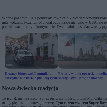
Wbrew pozorom FIFA pomyślała również o kibicach z Ameryki Południ
mile widziani. Poza tym Mundial odbywa się nie tylko w USA, ale r
podróżować po całym kontynencie. Ewentualnie posiadać własny pry
Krwawy biznes wokół mundialu.
Protesty w dniu otwarcia mundia
Meksykańskie kartele już liczą zyski
Meksyk szykuje się na blokady
Nowa świecka tradycja
To jednak nie wszystko. Po raz pierwszy w historii finał Mundialu
mamy piętnastominutową przerwę.
Tym razem wzorem Super Bowl
wydarzenie ma okrasić tzw. half time show. Występ gwiazd, które za