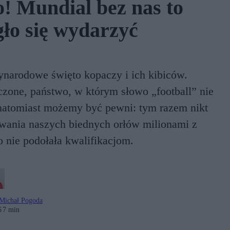
ło! Mundial bez nas to
gło się wydarzyć
ynarodowe święto kopaczy i ich kibiców.
zone, państwo, w którym słowo „football” nie
o natomiast możemy być pewni: tym razem nikt
wania naszych biednych orłów milionami z
 nie podołała kwalifikacjom.
Michał Pogoda
6
7 min