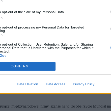
In
lnym tłumaczeniu oznaczający: „światowy”, „globalny” lub „ziemski”. 
nożna w żaden sposób nie kojarzy mi się z czystością, a już na pewno 
o opt-out of the Sale of my Personal Data.
nzujemy „007 First Light”
In
to opt-out of processing my Personal Data for Targeted
ing.
In
ne Fabryczne Kluby Sportowe (FKS) czy inne Ludowe Kluby Sportowe (LKS
o opt-out of Collection, Use, Retention, Sale, and/or Sharing
ersonal Data that Is Unrelated with the Purposes for which it
lected.
Out
CONFIRM
Data Deletion
Data Access
Privacy Policy
erującej międzynarodowej firmy, szanse na to, że obejrzycie Mundial na 