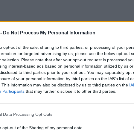
 -
Do Not Process My Personal Information
to opt-out of the sale, sharing to third parties, or processing of your per
formation for targeted advertising by us, please use the below opt-out s
r selection. Please note that after your opt-out request is processed y
eing interest-based ads based on personal information utilized by us or
disclosed to third parties prior to your opt-out. You may separately opt-
losure of your personal information by third parties on the IAB’s list of
. This information may also be disclosed by us to third parties on the
IA
Participants
that may further disclose it to other third parties.
szmarowi podróży między trzema państwami, piłka nożna nareszcie do
ne seanse przed telewizorem, a tradycyjne święto futbolu bezczel
l Data Processing Opt Outs
antino, FIFA ucieka przed zarzutami o korupcję, rozdaje naprędce
tadiony, milkną wojny”.
o opt-out of the Sharing of my personal data.