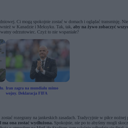
owej. Ci mogą spokojnie zostać w domach i oglądać transmisję. Nie 
ównież w Kanadzie i Meksyku. Tak, tak,
aby na żywo zobaczyć wszyst
watny odrzutowiec. Czyż to nie wspaniałe?
lu.
Iran zagra na mundialu mimo
wojny. Deklaracja FIFA
 ma zostać rozegrany na jankeskich zasadach. Tradycyjnie w piłce no
 ma ona zostać wydłużona.
Spokojnie, nie po to abyśmy mogli skocz
dbają o atmosferę na MetLife Stadium, tam właśnie odbędzie się fina