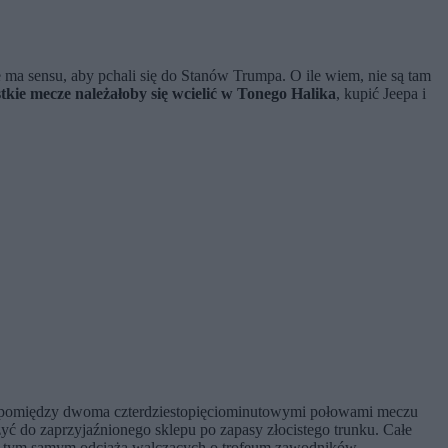
ma sensu, aby pchali się do Stanów Trumpa. O ile wiem, nie są tam
kie mecze należałoby się wcielić w Tonego Halika
, kupić Jeepa i
żnej pomiędzy dwoma czterdziestopięciominutowymi połowami meczu
yć do zaprzyjaźnionego sklepu po zapasy złocistego trunku. Całe
ł, a tym samym odciążą walczących o trofeum zawodników.