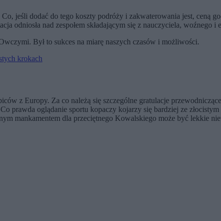
Co, jeśli dodać do tego koszty podróży i zakwaterowania jest, ceną g
cja odniosła nad zespołem składającym się z nauczyciela, woźnego i e
Owczymi. Był to sukces na miarę naszych czasów i możliwości.
ostych krokach
ców z Europy. Za co należą się szczególne gratulacje przewodnicząc
Co prawda oglądanie sportu kopaczy kojarzy się bardziej ze złocistym
 Jedynym mankamentem dla przeciętnego Kowalskiego może być lekkie n