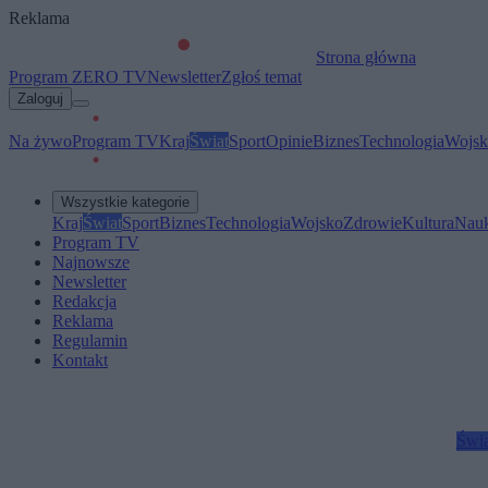
Reklama
Strona główna
Program ZERO TV
Newsletter
Zgłoś temat
Zaloguj
Na żywo
Program TV
Kraj
Świat
Sport
Opinie
Biznes
Technologia
Wojsk
Wszystkie kategorie
Kraj
Świat
Sport
Biznes
Technologia
Wojsko
Zdrowie
Kultura
Nau
Program TV
Najnowsze
Newsletter
Redakcja
Reklama
Regulamin
Kontakt
Świa