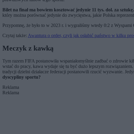
Bilet na finał ma bowiem kosztować jedynie 11 tys. dol. za sztukę.
który można porównać jedynie do zwycięstwa, jakie Polska reprezenta
Przypomnę, że było to w 2023 r. i wygraliśmy wtedy 0:2 z Wyspami 
Czytaj także:
Awantura o order, czyli jak osłabić państwo w kilku pr
Meczyk z kawką
Tym razem FIFA postanowiła wspaniałomyślnie zadbać o zdrowie kibi
wstać do pracy, kawa wydaje się tu być dużo lepszym rozwiązaniem. 
tradycji dzielni działacze federacji postanowili rzucić wyzwanie.
dyscypliny sportu?
Reklama
Reklama