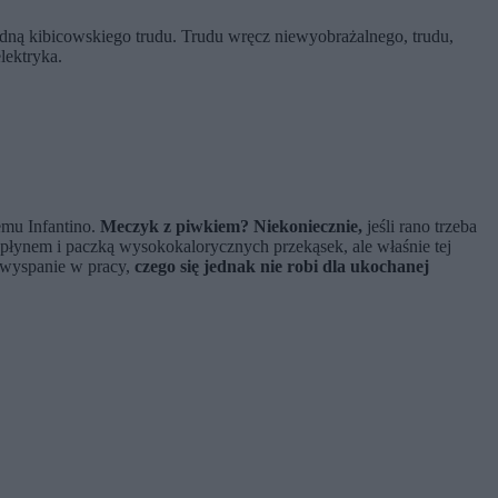
odną kibicowskiego trudu. Trudu wręcz niewyobrażalnego, trudu,
lektryka.
emu Infantino.
Meczyk z piwkiem? Niekoniecznie,
jeśli rano trzeba
 płynem i paczką wysokokalorycznych przekąsek, ale właśnie tej
iewyspanie w pracy,
czego się jednak nie robi dla ukochanej