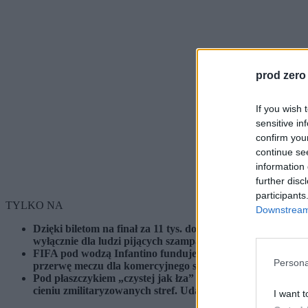
prod zero
If you wish 
sensitive in
confirm you
continue se
information 
further disc
participants
TYLKO NA
Downstream 
Dzięki biletom na finał za 11 tys. dol. i logistycznemu ko
wyłącznie dla ludzi pijących szampana.
FIFA pod wodzą Infantino funduje europejskim kibicom noc
Persona
przerwę meczu dla komercyjnego show.
Pod płaszczykiem „czystej jak łza” przyjaźni Trumpa i Inf
cieniu zmilitaryzowanych stref. Udając, że „gdy śpiewają s
I want t