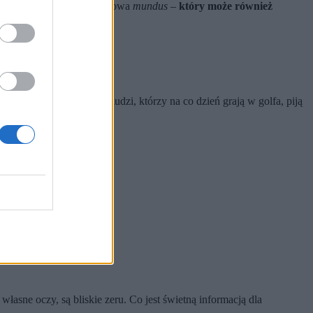
Pochodzi od łacińskiego słowa
mundus
–
który może również
nie z elegancją.
). To sport dla elit, ludzi, którzy na co dzień grają w golfa, piją
własne oczy, są bliskie zeru. Co jest świetną informacją dla