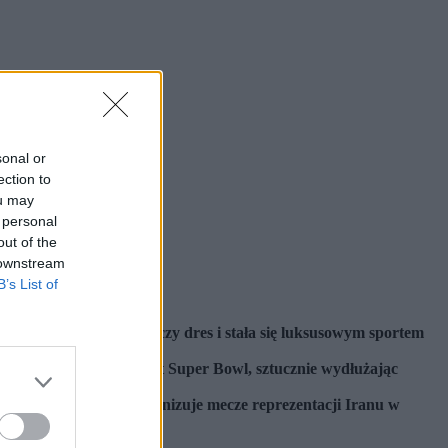
sonal or
ection to
ou may
 personal
out of the
 downstream
B’s List of
rosła. Zrzuciła robotniczy dres i stała się luksusowym sportem
nie przepisuje na format Super Bowl, sztucznie wydłużając
 sklejone nagrody i organizuje mecze reprezentacji Iranu w