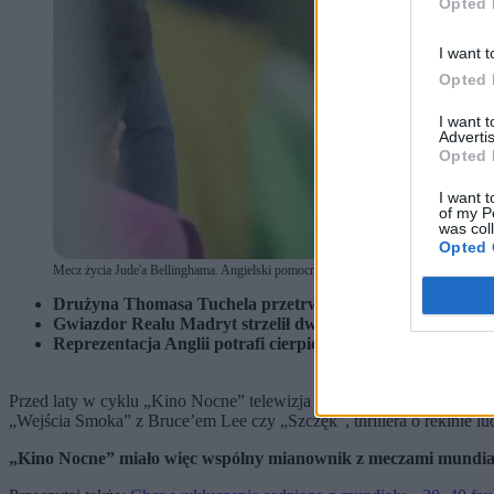
Opted 
I want t
Opted 
I want 
Advertis
Opted 
I want t
of my P
was col
Opted 
Mecz życia Jude'a Bellinghama. Angielski pomocnik w pojedynkę rozbił defensywę M
Drużyna Thomasa Tuchela przetrwała grę w osłabieniu, giga
Gwiazdor Realu Madryt strzelił dwa gole, harował w obro
Reprezentacja Anglii potrafi cierpieć na boisku i w niczy
Przed laty w cyklu „Kino Nocne” telewizja publiczna puszczała Po
„Wejścia Smoka” z Bruce’em Lee czy „Szczęk”, thrillera o rekinie lu
„Kino Nocne” miało więc wspólny mianownik z meczami mundial