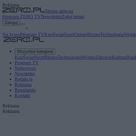
Reklama
Strona główna
Program ZERO TV
Newsletter
Zgłoś temat
Zaloguj
Na żywo
Program TV
Kraj
Świat
Sport
Opinie
Biznes
Technologia
Wojsk
Wszystkie kategorie
Kraj
Świat
Sport
Biznes
Technologia
Wojsko
Zdrowie
Kultura
Nau
Program TV
Najnowsze
Newsletter
Redakcja
Reklama
Regulamin
Kontakt
Reklama
Reklama