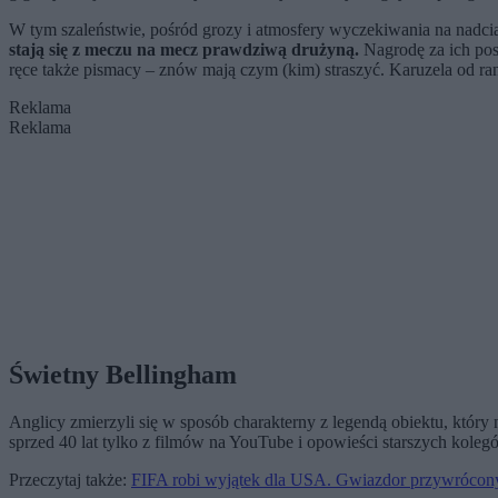
W tym szaleństwie, pośród grozy i atmosfery wyczekiwania na nadcią
stają się z meczu na mecz prawdziwą drużyną.
Nagrodę za ich post
ręce także pismacy – znów mają czym (kim) straszyć. Karuzela od ran
Reklama
Reklama
Świetny Bellingham
Anglicy zmierzyli się w sposób charakterny z legendą obiektu, któr
sprzed 40 lat tylko z filmów na YouTube i opowieści starszych koleg
Przeczytaj także:
FIFA robi wyjątek dla USA. Gwiazdor przywrócony