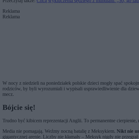
Przeczytaj także:
Chcą wykluczenia sędziego z mundialu. „30, 40 fauli
Reklama
Reklama
W nocy z niedzieli na poniedziałek polskie dzieci mogły spać spokojn
rodziców, by byli wyrozumiali i wypisali usprawiedliwienie dla dzi
mecz.
Bójcie się!
Trudno być kibicem reprezentacji Anglii. To permanentne cierpienie
Media nie pomagają. Weźmy nocną batalię z Meksykiem.
Nikt nie u
gigantycznej arenie. Liczby nie kłamały – Meksyk nigdy nie przegr