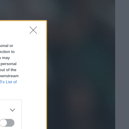
sonal or
ection to
ou may
 personal
out of the
 downstream
B’s List of