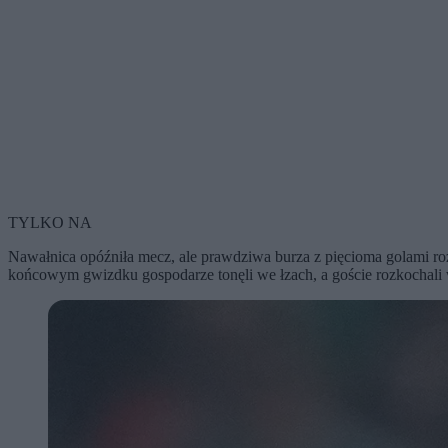
TYLKO NA
Nawałnica opóźniła mecz, ale prawdziwa burza z pięcioma golami rozp
końcowym gwizdku gospodarze tonęli we łzach, a goście rozkochali w 