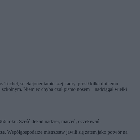
 Tuchel, selekcjoner tamtejszej kadry, prosił kilka dni temu
ku szkolnym. Niemiec chyba czuł pismo nosem – nadciągał wielki
966 roku. Sześć dekad nadziei, marzeń, oczekiwań.
ze.
Współgospodarze mistrzostw jawili się zatem jako potwór na