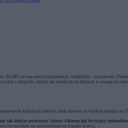
 i zero żółtych kartek”
ie. Na MŚ nie ma naszej reprezentacji. Angielskie – przeciwnie. Thomas
ewczynek i chłopców, którzy nie stawią się na lekcjach w trwającym ro
, marnowanie kolejnych pokoleń, brak sukcesu na wielkim turnieju od 1
mie tak dobrze postraszyć Synów Albionu jak brytyjscy dziennikar
ał meczu mundialu na monumentalnym Estadio Azteca.