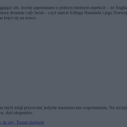
gające zło, trochę zapomniano o jednym istotnym aspekcie – że Anglia
awę dostanie cały świat – czyż starcie Erlinga Haalanda i jego Norwe
a kręci się na nowo.
y na myśl mógł przywołać jedynie traumatyczne wspomnienia. Na szczęś
ów, dziś ekspertów.
 do gry, Trump dziękuje