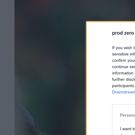
prod zero
If you wish 
sensitive in
confirm you
continue se
information 
further disc
participants
Downstream 
Persona
I want t