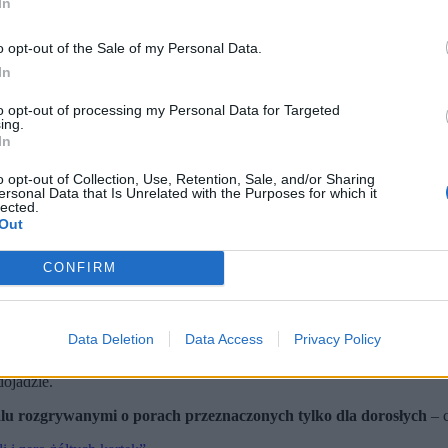
In
o opt-out of the Sale of my Personal Data.
In
to opt-out of processing my Personal Data for Targeted
ing.
In
o opt-out of Collection, Use, Retention, Sale, and/or Sharing
ersonal Data that Is Unrelated with the Purposes for which it
lected.
Out
eksyku i zatarł traumatyczne wspomnienia Synów Albionu z przeszłości. (fot. Nick Potts - P
CONFIRM
ntyczną wysokość i presję trybun, awansując do trzeciego z rzędu
nie i poprowadził Synów Albionu do historycznego triumfu nad M
m nie przypominała dawnych, niespełnionych gwiazd.
Data Deletion
Data Access
Privacy Policy
lakom filmy dla widzów o mocnych nerwach. Marzeniem każdego dorasta
dojadzie.
u rozgrywanymi o porach przeznaczonych tylko dla dorosłych
– 