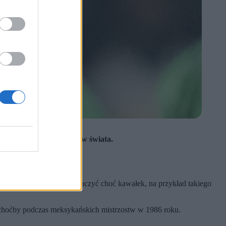
A Images / Getty Images)
 ćwierćfinału mistrzostw świata.
eksykiem.
jącego dziecka było zobaczyć choć kawałek, na przykład takiego
choćby podczas meksykańskich mistrzostw w 1986 roku.