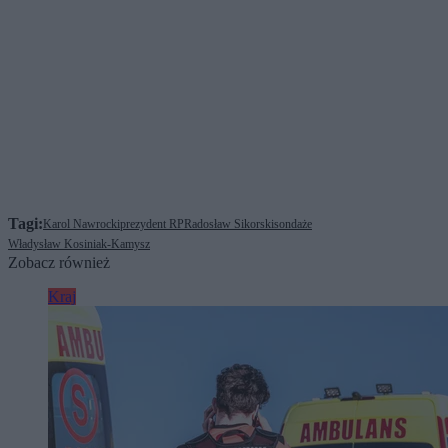
Tagi:
Karol Nawrocki
prezydent RP
Radosław Sikorski
sondaże
Władysław Kosiniak-Kamysz
Zobacz również
Kraj