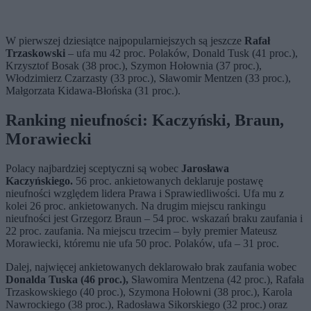
W pierwszej dziesiątce najpopularniejszych są jeszcze
Rafał
Trzaskowski
– ufa mu 42 proc. Polaków, Donald Tusk (41 proc.),
Krzysztof Bosak (38 proc.), Szymon Hołownia (37 proc.),
Włodzimierz Czarzasty (33 proc.), Sławomir Mentzen (33 proc.),
Małgorzata Kidawa-Błońska (31 proc.).
Ranking nieufności: Kaczyński, Braun,
Morawiecki
Polacy najbardziej sceptyczni są wobec
Jarosława
Kaczyńskiego.
56 proc. ankietowanych deklaruje postawę
nieufności względem lidera Prawa i Sprawiedliwości. Ufa mu z
kolei 26 proc. ankietowanych. Na drugim miejscu rankingu
nieufności jest Grzegorz Braun – 54 proc. wskazań braku zaufania i
22 proc. zaufania. Na miejscu trzecim – były premier Mateusz
Morawiecki, któremu nie ufa 50 proc. Polaków, ufa – 31 proc.
Dalej, najwięcej ankietowanych deklarowało brak zaufania wobec
Donalda Tuska (46 proc.),
Sławomira Mentzena (42 proc.), Rafała
Trzaskowskiego (40 proc.), Szymona Hołowni (38 proc.), Karola
Nawrockiego (38 proc.), Radosława Sikorskiego (32 proc.) oraz