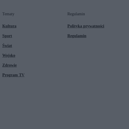
Tematy
Regulamin
Kultura
Polityka prywatności
Sport
Regulamin
Świat
Wojsko
Zdrowie
Program TV
© 2026 Kanał Zero Spółka Akcyjna