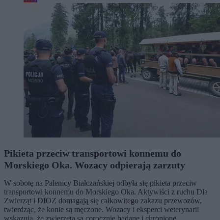
Pikieta przeciw transportowi konnemu do
Morskiego Oka. Wozacy odpierają zarzuty
W sobotę na Palenicy Białczańskiej odbyła się pikieta przeciw
transportowi konnemu do Morskiego Oka. Aktywiści z ruchu Dla
Zwierząt i DIOZ domagają się całkowitego zakazu przewozów,
twierdząc, że konie są męczone. Wozacy i eksperci weterynarii
wskazują, że zwierzęta są corocznie badane i chronione