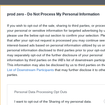
Rolnik zaorał nowy asfalt w Gliwicach. Straty to
ok. 400 tys. zł
prod zero -
Do Not Process My Personal Information
W piątek w gliwickiej dzielnicy Ostropa 60-letni rolnik ciągnikiem
marki Ursus celowo wjechał na świeżo położony asfalt, niszcząc
If you wish to opt-out of the sale, sharing to third parties, or proce
pługiem ok. 200 metrów nowej jezdni. Twierdził, że droga należy
your personal or sensitive information for targeted advertising by 
do niego. Policja zatrzymała go na gorącym uczynku. Straty
please use the below opt-out section to confirm your selection. Pl
oszacowano wstępnie na ok. 400 tys. zł.
that after your opt-out request is processed you may continue see
interest-based ads based on personal information utilized by us or
personal information disclosed to third parties prior to your opt-ou
may separately opt-out of the further disclosure of your personal
Aleksandra Cieślik
information by third parties on the IAB’s list of downstream partici
Wczoraj 18:17
3 min
This information may also be disclosed by us to third parties on t
Reklama
List of Downstream Participants
that may further disclose it to othe
Reklama
parties.
Personal Data Processing Opt Outs
I want to opt-out of the Sharing of my personal data.