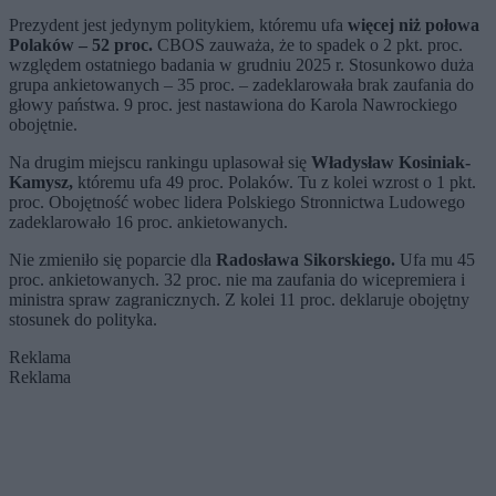
Prezydent jest jedynym politykiem, któremu ufa
więcej niż połowa
Polaków – 52 proc.
CBOS zauważa, że to spadek o 2 pkt. proc.
względem ostatniego badania w grudniu 2025 r. Stosunkowo duża
grupa ankietowanych – 35 proc. – zadeklarowała brak zaufania do
głowy państwa. 9 proc. jest nastawiona do Karola Nawrockiego
obojętnie.
Na drugim miejscu rankingu uplasował się
Władysław Kosiniak-
Kamysz,
któremu ufa 49 proc. Polaków. Tu z kolei wzrost o 1 pkt.
proc. Obojętność wobec lidera Polskiego Stronnictwa Ludowego
zadeklarowało 16 proc. ankietowanych.
Nie zmieniło się poparcie dla
Radosława Sikorskiego.
Ufa mu 45
proc. ankietowanych. 32 proc. nie ma zaufania do wicepremiera i
ministra spraw zagranicznych. Z kolei 11 proc. deklaruje obojętny
stosunek do polityka.
Reklama
Reklama