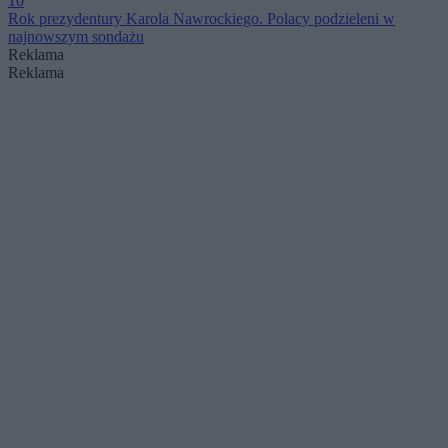
10
Rok prezydentury Karola Nawrockiego. Polacy podzieleni w
najnowszym sondażu
Reklama
Reklama