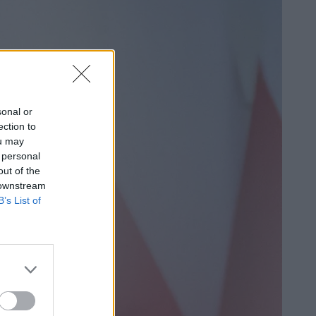
sonal or
ection to
ou may
 personal
out of the
 downstream
B’s List of