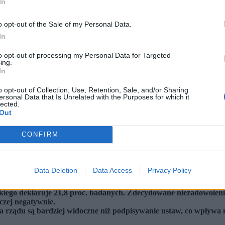
In
o opt-out of the Sale of my Personal Data.
In
to opt-out of processing my Personal Data for Targeted
ing.
In
o opt-out of Collection, Use, Retention, Sale, and/or Sharing
ersonal Data that Is Unrelated with the Purposes for which it
lected.
Out
CONFIRM
Data Deletion
Data Access
Privacy Policy
l równie liczna grupa jest niezadowolona. (fot. Yauhen Yerchak/SOPA Images via ZU (to jest
go deklaruje 21,8 proc. badanych. Zdecydowane niezadowolenie je
aczej negatywnie.
 rządu są bardziej widoczne niż podpisywanie ustaw, co wpływa n