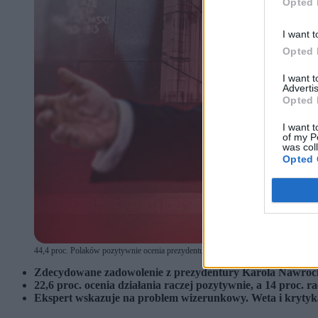
Opted 
I want t
Opted 
I want 
Advertis
Opted 
I want t
of my P
was col
Opted 
44,4 proc. Polaków pozytywnie ocenia prezydenturę Karola Nawrockiego, ale niema
Zdecydowane zadowolenie z prezydentury Karola Nawrockie
22,6 proc. ocenia działania raczej pozytywnie, a 14 proc. r
Ekspert wskazuje na problem wizerunkowy. Weta i krytyka