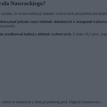
arola Nawrockiego?
ynika, że ocena realizacji obietnic wyborczych prezydenta jest niej
dotrzymał jedynie części obietnic składanych w kampanii wyborcz
ej porażki.
nie zrealizował żadnej z obietnic wyborczych.
Z kolei 16,1 proc. res
 – mówi w rozmowie z Zero.pl politolog prof. Olgierd Annusewicz.