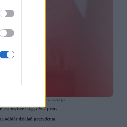
 Newspix) oraz PAP/Leszek Szymański / Zero.pl)
st wyższe i sięga 26,7 proc.
a odbiór działań prezydenta.