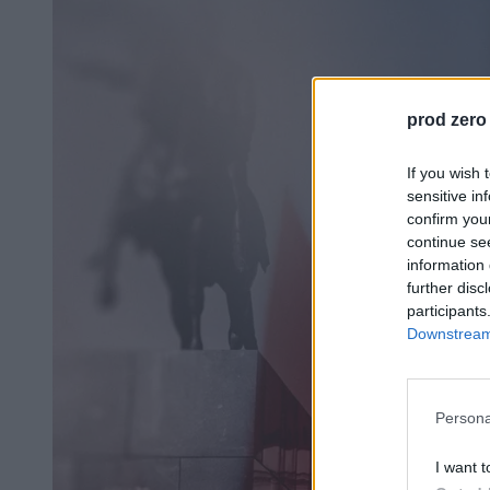
prod zero
If you wish 
sensitive in
confirm you
continue se
information 
further disc
participants
Downstream 
Persona
I want t