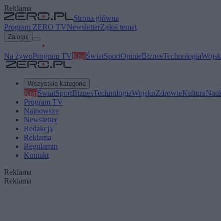
Reklama
Strona główna
Program ZERO TV
Newsletter
Zgłoś temat
Zaloguj
Na żywo
Program TV
Kraj
Świat
Sport
Opinie
Biznes
Technologia
Wojsk
Wszystkie kategorie
Kraj
Świat
Sport
Biznes
Technologia
Wojsko
Zdrowie
Kultura
Nau
Program TV
Najnowsze
Newsletter
Redakcja
Reklama
Regulamin
Kontakt
Reklama
Reklama