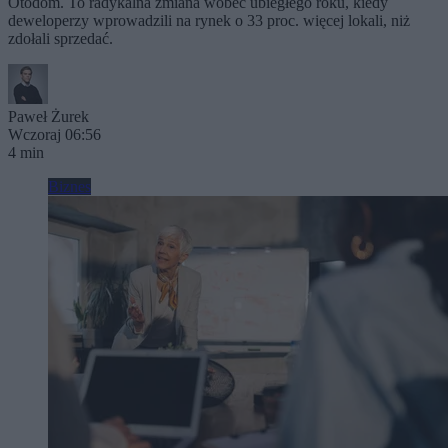
Otodom. To radykalna zmiana wobec ubiegłego roku, kiedy
deweloperzy wprowadzili na rynek o 33 proc. więcej lokali, niż
zdołali sprzedać.
Paweł Żurek
Wczoraj 06:56
4 min
Biznes