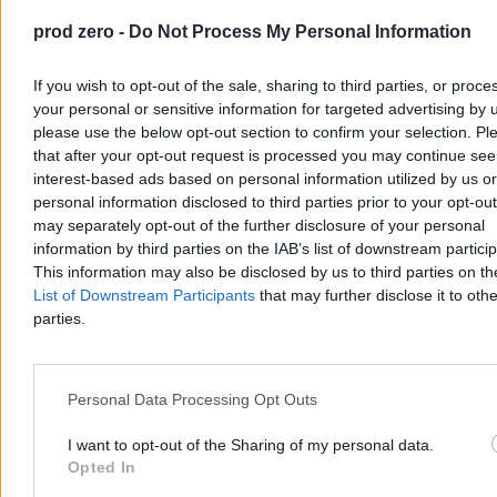
prod zero -
Do Not Process My Personal Information
If you wish to opt-out of the sale, sharing to third parties, or proce
your personal or sensitive information for targeted advertising by 
please use the below opt-out section to confirm your selection. Pl
Rekord cenowy diesla w Polsce. W nasze portfele
that after your opt-out request is processed you may continue see
uderzają już dwie wojny
interest-based ads based on personal information utilized by us or
personal information disclosed to third parties prior to your opt-ou
„Olej napędowy nigdy jeszcze w historii notowań nie był tak drogi”
may separately opt-out of the further disclosure of your personal
– alarmują analitycy portalu e-petrol. Benzyna 95 jest z kolei
information by third parties on the IAB’s list of downstream partici
najdroższa od początku roku. Za drożyzną na stacjach stoi już nie
This information may also be disclosed by us to third parties on t
tylko wojna na Bliskim Wschodzie, ale też ataki na rosyjskie
rafinerie i statki, które przeprowadzają broniący się przed agresorem
List of Downstream Participants
that may further disclose it to othe
Ukraińcy. Marże rafineryjne mocno rosną na całym świecie.
parties.
Personal Data Processing Opt Outs
Katarzyna Dybińska
Dzisiaj 10:48
6 min
I want to opt-out of the Sharing of my personal data.
Reklama
Opted In
Reklama