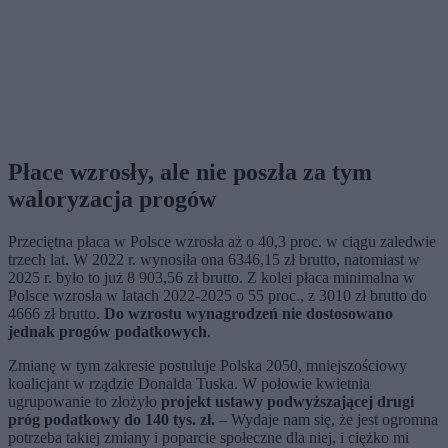
Płace wzrosły, ale nie poszła za tym
waloryzacja progów
Przeciętna płaca w Polsce wzrosła aż o 40,3 proc. w ciągu zaledwie
trzech lat. W 2022 r. wynosiła ona 6346,15 zł brutto, natomiast w
2025 r. było to już 8 903,56 zł brutto. Z kolei płaca minimalna w
Polsce wzrosła w latach 2022-2025 o 55 proc., z 3010 zł brutto do
4666 zł brutto.
Do wzrostu wynagrodzeń nie dostosowano
jednak progów podatkowych
.
Zmianę w tym zakresie postuluje Polska 2050, mniejszościowy
koalicjant w rządzie Donalda Tuska. W połowie kwietnia
ugrupowanie to złożyło
projekt ustawy podwyższającej drugi
próg podatkowy do 140 tys. zł.
– Wydaje nam się, że jest ogromna
potrzeba takiej zmiany i poparcie społeczne dla niej, i ciężko mi