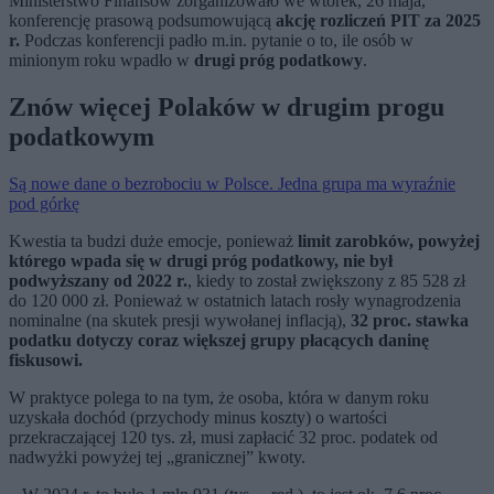
Ministerstwo Finansów zorganizowało we wtorek, 26 maja,
konferencję prasową podsumowującą
akcję rozliczeń PIT za 2025
r.
Podczas konferencji padło m.in. pytanie o to, ile osób w
minionym roku wpadło w
drugi próg podatkowy
.
Znów więcej Polaków w drugim progu
podatkowym
Są nowe dane o bezrobociu w Polsce. Jedna grupa ma wyraźnie
pod górkę
Kwestia ta budzi duże emocje, ponieważ
limit zarobków, powyżej
którego wpada się w drugi próg podatkowy, nie był
podwyższany od 2022 r.
, kiedy to został zwiększony z 85 528 zł
do 120 000 zł. Ponieważ w ostatnich latach rosły wynagrodzenia
nominalne (na skutek presji wywołanej inflacją),
32 proc. stawka
podatku dotyczy coraz większej grupy płacących daninę
fiskusowi.
W praktyce polega to na tym, że osoba, która w danym roku
uzyskała dochód (przychody minus koszty) o wartości
przekraczającej 120 tys. zł, musi zapłacić 32 proc. podatek od
nadwyżki powyżej tej „granicznej” kwoty.