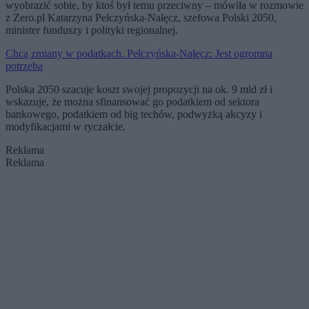
wyobrazić sobie, by ktoś był temu przeciwny – mówiła w rozmowie
z Zero.pl Katarzyna Pełczyńska-Nałęcz, szefowa Polski 2050,
minister funduszy i polityki regionalnej.
Chcą zmiany w podatkach. Pełczyńska-Nałęcz: Jest ogromna
potrzeba
Polska 2050 szacuje koszt swojej propozycji na ok. 9 mld zł i
wskazuje, że można sfinansować go podatkiem od sektora
bankowego, podatkiem od big techów, podwyżką akcyzy i
modyfikacjami w ryczałcie.
Reklama
Reklama