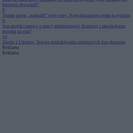
kieszeni obywateli”
8
Trump znów „podpalił” ceny ropy. Natychmiastowa reakcja rynków
9
Jest projekt ustawy o pracy platformowej. Kurierzy i taksówkarze
przejdą na etat?
10
Zboże z Ukrainy. Trwają poszukiwania zastępczych tras eksportu
Reklama
Reklama