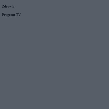
Zdrowie
Program TV
© 2026 Kanał Zero Spółka Akcyjna