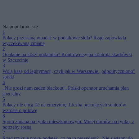
Najpopularniejsze
1
Polacy przestaną wpadać w podatkowe sidła? Rząd zapowiada
wyczekiwaną zmianę
2
Opalanie na koszt podatnika? Kontrowersyjna kontrola skarbówki
w Szczecinie
3
Wolą kasę od legitymacji, czyli jak w Warszawie „odpolityczniono”
spółki
4
„Nie grozi nam żaden blackout”. Polski operator uruchamia plan
specjalny
5
Polacy nie chcą iść na emeryturę. Liczba pracujących seniorów
wzrosła o połowę
6
Spora zmiana na rynku mieszkaniowym. Mniej domów na rynku, a
potrzeby rosną
7
Rząd szykuje nowy podatek, co na to prezydent? „Nie sięgamy do