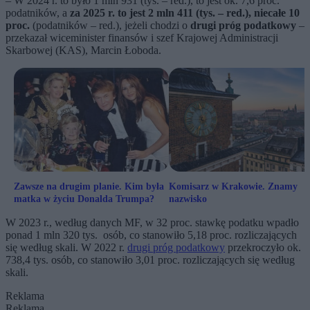
– W 2024 r. to było 1 mln 931 (tys. – red.), to jest ok. 7,6 proc.
podatników, a
za 2025 r. to jest 2 mln 411 (tys. – red.), niecałe 10
proc.
(podatników – red.), jeżeli chodzi o
drugi próg podatkowy
–
przekazał wiceminister finansów i szef Krajowej Administracji
Skarbowej (KAS), Marcin Łoboda.
Zawsze na drugim planie. Kim była
Komisarz w Krakowie. Znamy
matka w życiu Donalda Trumpa?
nazwisko
W 2023 r., według danych MF, w 32 proc. stawkę podatku wpadło
ponad 1 mln 320 tys. osób, co stanowiło 5,18 proc. rozliczających
się według skali. W 2022 r.
drugi próg podatkowy
przekroczyło ok.
738,4 tys. osób, co stanowiło 3,01 proc. rozliczających się według
skali.
Reklama
Reklama