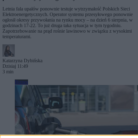
Letnia fala upałów ponownie testuje wytrzymałość Polskich Sieci
Elektroenergetycznych. Operator systemu przesyłowego ponownie
ogłosił okresy przywołania na rynku mocy – na dzień 6 sierpnia, w
godzinach 17-22. To już druga taka sytuacja w tym tygodniu.
Zapotrzebowanie na prąd rośnie lawinowo w związku z wysokimi
temperaturami.
Katarzyna Dybińska
Dzisiaj 11:49
3 min
Biznes