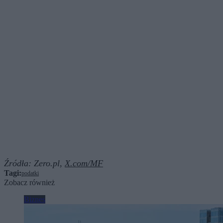
Źródła:
Zero.pl,
X.com/MF
Tagi:
podatki
Zobacz również
Biznes