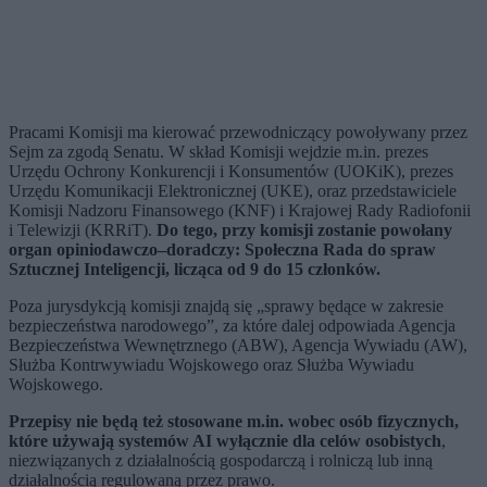
Pracami Komisji ma kierować przewodniczący powoływany przez
Sejm za zgodą Senatu. W skład Komisji wejdzie m.in. prezes
Urzędu Ochrony Konkurencji i Konsumentów (UOKiK), prezes
Urzędu Komunikacji Elektronicznej (UKE), oraz przedstawiciele
Komisji Nadzoru Finansowego (KNF) i Krajowej Rady Radiofonii
i Telewizji (KRRiT).
Do tego, przy komisji zostanie powołany
organ opiniodawczo–doradczy: Społeczna Rada do spraw
Sztucznej Inteligencji, licząca od 9 do 15 członków.
Poza jurysdykcją komisji znajdą się „sprawy będące w zakresie
bezpieczeństwa narodowego”, za które dalej odpowiada Agencja
Bezpieczeństwa Wewnętrznego (ABW), Agencja Wywiadu (AW),
Służba Kontrwywiadu Wojskowego oraz Służba Wywiadu
Wojskowego.
Przepisy nie będą też stosowane m.in. wobec osób fizycznych,
które używają systemów AI wyłącznie dla celów osobistych
,
niezwiązanych z działalnością gospodarczą i rolniczą lub inną
działalnością regulowaną przez prawo.