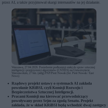
przez AI, a także przyjmował skargi internautów na jej działanie.
Warszawa, 27.04.2026. Posiedzenie podkomisji stałej do spraw sztucznej
inteligencji i przejrzystości algorytmów (CNT01S) na Uniwersytecie
Warszawskim, 27 bm. (aldg) PAP/Piotr Nowak (fot. Piotr Nowak / East
News)
Rządowy projekt ustawy o systemach AI zakłada
powołanie KRiBSI, czyli Komisji Rozwoju i
Bezpieczeństwa Sztucznej Inteligencji.
Pracami Komisji ma kierować przewodniczący
powoływany przez Sejm za zgodą Senatu. Projekt
zakłada, że w skład KRiBSI będą wchodzić dwaj zastępcy