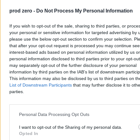
prod zero -
Do Not Process My Personal Information
If you wish to opt-out of the sale, sharing to third parties, or proce
your personal or sensitive information for targeted advertising by 
please use the below opt-out section to confirm your selection. Pl
that after your opt-out request is processed you may continue see
interest-based ads based on personal information utilized by us or
personal information disclosed to third parties prior to your opt-ou
may separately opt-out of the further disclosure of your personal
information by third parties on the IAB’s list of downstream partici
Dwaj chłopcy wyciągnięci ze zbiornika ppoż. w
This information may also be disclosed by us to third parties on t
Szczecinie. Udana reanimacja
List of Downstream Participants
that may further disclose it to othe
parties.
W sobotę po godz. 14 w Szczecinie dwóch chłopców w wieku 9 i
11 lat wpadło do zbiornika przeciwpożarowego na terenie SP 18.
Wyciągnęli ich przypadkowi przechodnie, a strażacy i ratownicy
medyczni przywrócili obu chłopcom czynności życiowe. Policja
Personal Data Processing Opt Outs
bada okoliczności zdarzenia pod nadzorem prokuratury.
I want to opt-out of the Sharing of my personal data.
Opted In
Aleksandra Cieślik