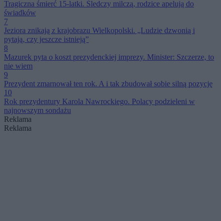
Tragiczna śmierć 15-latki. Śledczy milczą, rodzice apelują do
świadków
7
Jeziora znikają z krajobrazu Wielkopolski. „Ludzie dzwonią i
pytają, czy jeszcze istnieją”
8
Mazurek pyta o koszt prezydenckiej imprezy. Minister: Szczerze, to
nie wiem
9
Prezydent zmarnował ten rok. A i tak zbudował sobie silną pozycję
10
Rok prezydentury Karola Nawrockiego. Polacy podzieleni w
najnowszym sondażu
Reklama
Reklama