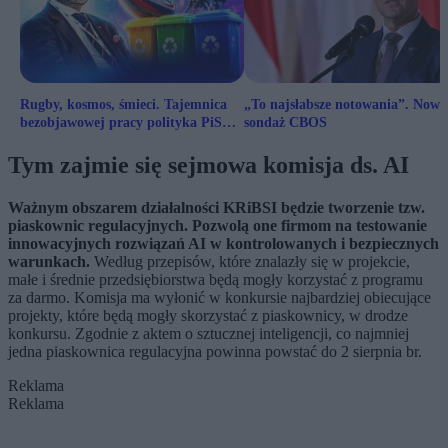
Rugby, kosmos, śmieci. Tajemnica
„To najsłabsze notowania”. Nowy
bezobjawowej pracy polityka PiS
sondaż CBOS
wycenionej na 165 tys. zł
Tym zajmie się sejmowa komisja ds. AI
Ważnym obszarem działalności KRiBSI będzie tworzenie tzw.
piaskownic regulacyjnych. Pozwolą one firmom na testowanie
innowacyjnych rozwiązań AI w kontrolowanych i bezpiecznych
warunkach.
Według przepisów, które znalazły się w projekcie,
małe i średnie przedsiębiorstwa będą mogły korzystać z programu
za darmo. Komisja ma wyłonić w konkursie najbardziej obiecujące
projekty, które będą mogły skorzystać z piaskownicy, w drodze
konkursu. Zgodnie z aktem o sztucznej inteligencji, co najmniej
jedna piaskownica regulacyjna powinna powstać do 2 sierpnia br.
Reklama
Reklama