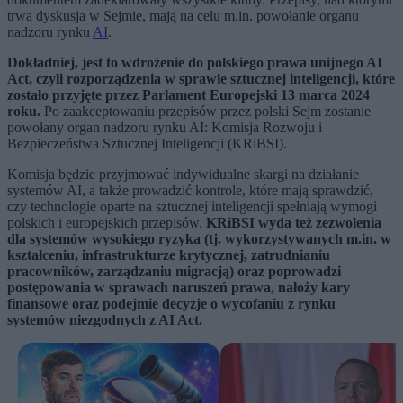
trwa dyskusja w Sejmie, mają na celu m.in. powołanie organu
nadzoru rynku
AI
.
Dokładniej, jest to wdrożenie do polskiego prawa unijnego AI
Act, czyli rozporządzenia w sprawie sztucznej inteligencji, które
zostało przyjęte przez Parlament Europejski 13 marca 2024
roku.
Po zaakceptowaniu przepisów przez polski Sejm zostanie
powołany organ nadzoru rynku AI: Komisja Rozwoju i
Bezpieczeństwa Sztucznej Inteligencji (KRiBSI).
Komisja będzie przyjmować indywidualne skargi na działanie
systemów AI, a także prowadzić kontrole, które mają sprawdzić,
czy technologie oparte na sztucznej inteligencji spełniają wymogi
polskich i europejskich przepisów.
KRiBSI wyda też zezwolenia
dla systemów wysokiego ryzyka (tj. wykorzystywanych m.in. w
kształceniu, infrastrukturze krytycznej, zatrudnianiu
pracowników, zarządzaniu migracją) oraz poprowadzi
postępowania w sprawach naruszeń prawa, nałoży kary
finansowe oraz podejmie decyzje o wycofaniu z rynku
systemów niezgodnych z AI Act.