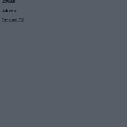
Wojsko
Zdrowie
Program TV
© 2026 Kanał Zero Spółka Akcyjna