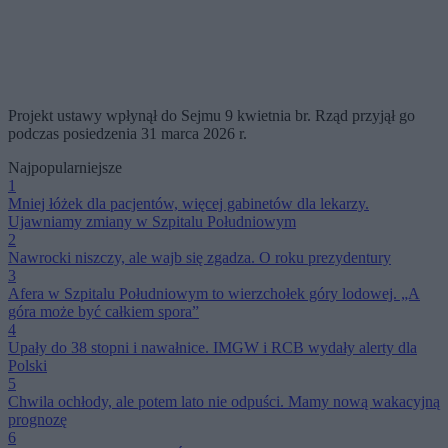
Projekt ustawy wpłynął do Sejmu 9 kwietnia br. Rząd przyjął go
podczas posiedzenia 31 marca 2026 r.
Najpopularniejsze
1
Mniej łóżek dla pacjentów, więcej gabinetów dla lekarzy.
Ujawniamy zmiany w Szpitalu Południowym
2
Nawrocki niszczy, ale wajb się zgadza. O roku prezydentury
3
Afera w Szpitalu Południowym to wierzchołek góry lodowej. „A
góra może być całkiem spora”
4
Upały do 38 stopni i nawałnice. IMGW i RCB wydały alerty dla
Polski
5
Chwila ochłody, ale potem lato nie odpuści. Mamy nową wakacyjną
prognozę
6