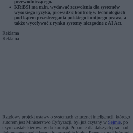
przewodniczącego.
KRiBSI ma m.in. wydawać zezwolenia dla systemów
wysokiego ryzyka, prowadzić kontrolę w technologiach
pod kątem przestrzegania polskiego i unijnego prawa, a
także wycofywać z rynku systemy niezgodne z AI Act.
Reklama
Reklama
Rządowy projekt ustawy o systemach sztucznej inteligencji, którego
autorem jest Ministerstwo Cyfryzacji, był już czytany w
Sejmie
, po
czym został skierowany do komisji. Poparcie dla dalszych prac nad
dokumentem zadeklarowały wszystkie kluby. Przepisy, nad którymi