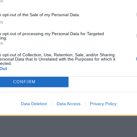
In
o opt-out of the Sale of my Personal Data.
In
to opt-out of processing my Personal Data for Targeted
ing.
In
o opt-out of Collection, Use, Retention, Sale, and/or Sharing
Mateusz Szpytma oraz zastępca przewodniczącego Kolegium IPN prof. dr hab. Tadeusz Wolsza 
ersonal Data that Is Unrelated with the Purposes for which it
lected.
Out
 głosami PiS i PSL, co wywołało spór polityczny.
rodowiska naukowego, które zarzuca mu udział w upolitycznieniu in
CONFIRM
piniowała kandydaturę Mateusza Szpytmy na stanowisko prezesa Insty
arli parlamentarzyści PiS i PSL, a sprzeciw wyrazili m.in. przedstawi
Data Deletion
Data Access
Privacy Policy
owany przez Kolegium Instytutu. Przedstawiający jego kandydaturę pr
skazywał także na jego dorobek naukowy, w tym badania nad historią 