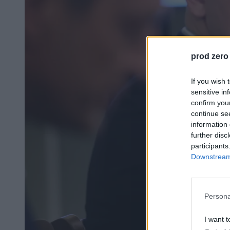
prod zero
If you wish 
sensitive in
confirm you
continue se
information 
further disc
participants
Downstream 
Persona
I want t