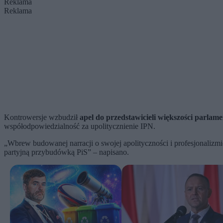
Reklama
Reklama
Kontrowersje wzbudził
apel do przedstawicieli większości parla
współodpowiedzialność za upolitycznienie IPN.
„Wbrew budowanej narracji o swojej apolityczności i profesjonalizmie M
partyjną przybudówką PiS” – napisano.