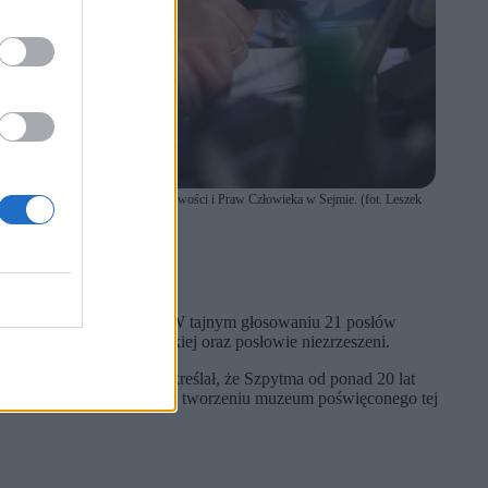
na posiedzeniu Komisji Sprawiedliwości i Praw Człowieka w Sejmie. (fot. Leszek
stytucji.
tutu Pamięci Narodowej. W tajnym głosowaniu 21 posłów
ciele Koalicji Obywatelskiej oraz posłowie niezrzeszeni.
of. Tadeusz Wolsza podkreślał, że Szpytma od ponad 20 lat
rodziny Ulmów oraz udział w tworzeniu muzeum poświęconego tej