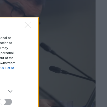
sonal or
ection to
ou may
 personal
out of the
 downstream
B’s List of