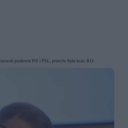
osowali posłowie PiS i PSL, przeciw była m.in. KO