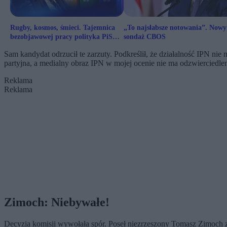
Rugby, kosmos, śmieci. Tajemnica
„To najsłabsze notowania”. Nowy
bezobjawowej pracy polityka PiS
sondaż CBOS
wycenionej na 165 tys. zł
Sam kandydat odrzucił te zarzuty. Podkreślił, że działalność IPN nie 
partyjna, a medialny obraz IPN w mojej ocenie nie ma odzwierciedlenia
Reklama
Reklama
Zimoch: Niebywałe!
Decyzja komisji wywołała spór. Poseł niezrzeszony Tomasz Zimoch