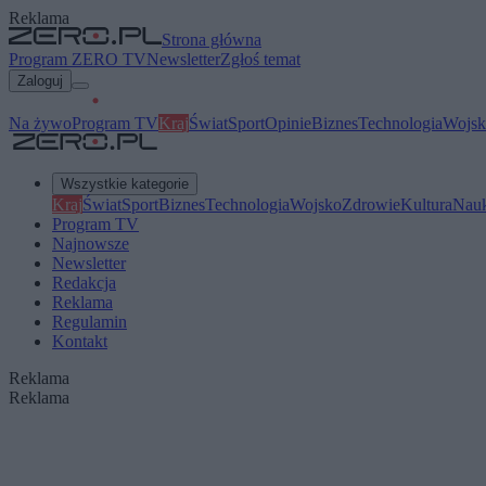
Reklama
Strona główna
Program ZERO TV
Newsletter
Zgłoś temat
Zaloguj
Na żywo
Program TV
Kraj
Świat
Sport
Opinie
Biznes
Technologia
Wojsk
Wszystkie kategorie
Kraj
Świat
Sport
Biznes
Technologia
Wojsko
Zdrowie
Kultura
Nau
Program TV
Najnowsze
Newsletter
Redakcja
Reklama
Regulamin
Kontakt
Reklama
Reklama