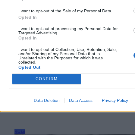
ekspertów z 25 krajów. W czołówce znalazły się także Francja,
Holandia i Ukraina.
I want to opt-out of the Sale of my Personal Data.
Opted In
I want to opt-out of processing my Personal Data for
Aleksandra Cieślik
Targeted Advertising.
Dzisiaj 20:34
Opted In
4 min
Reklama
I want to opt-out of Collection, Use, Retention, Sale,
Reklama
and/or Sharing of my Personal Data that Is
Unrelated with the Purposes for which it was
collected.
Opted Out
CONFIRM
Data Deletion
Data Access
Privacy Policy
Świat