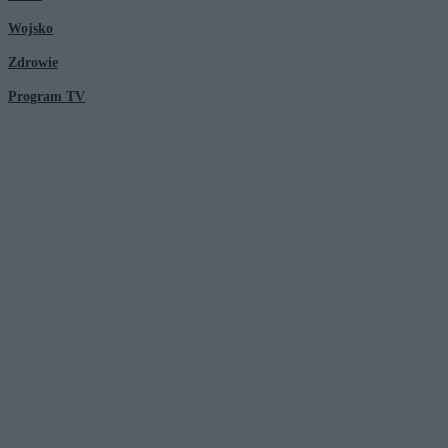
Wojsko
Zdrowie
Program TV
© 2026 Kanał Zero Spółka Akcyjna