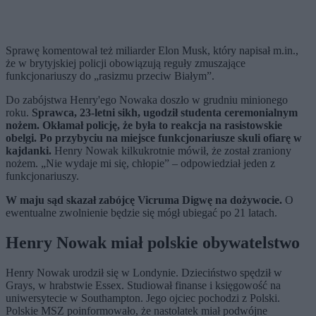
Sprawę komentował też miliarder Elon Musk, który napisał m.in.,
że w brytyjskiej policji obowiązują reguły zmuszające
funkcjonariuszy do „rasizmu przeciw Białym”.
Do zabójstwa Henry'ego Nowaka doszło w grudniu minionego
roku.
Sprawca, 23-letni sikh, ugodził studenta ceremonialnym
nożem. Okłamał policję, że była to reakcja na rasistowskie
obelgi. Po przybyciu na miejsce funkcjonariusze skuli ofiarę w
kajdanki.
Henry Nowak kilkukrotnie mówił, że został zraniony
nożem. „Nie wydaje mi się, chłopie” – odpowiedział jeden z
funkcjonariuszy.
W maju sąd skazał zabójcę Vicruma Digwę na dożywocie.
O
ewentualne zwolnienie będzie się mógł ubiegać po 21 latach.
Henry Nowak miał polskie obywatelstwo
Henry Nowak urodził się w Londynie. Dzieciństwo spędził w
Grays, w hrabstwie Essex. Studiował finanse i księgowość na
uniwersytecie w Southampton. Jego ojciec pochodzi z Polski.
Polskie MSZ poinformowało, że nastolatek miał podwójne