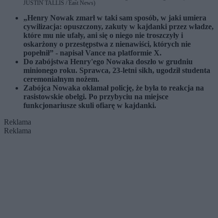
JUSTIN TALLIS / East News)
„Henry Nowak zmarł w taki sam sposób, w jaki umiera
cywilizacja: opuszczony, zakuty w kajdanki przez władze,
które mu nie ufały, ani się o niego nie troszczyły i
oskarżony o przestępstwa z nienawiści, których nie
popełnił” - napisał Vance na platformie X.
Do zabójstwa Henry'ego Nowaka doszło w grudniu
minionego roku. Sprawca, 23-letni sikh, ugodził studenta
ceremonialnym nożem.
Zabójca Nowaka okłamał policję, że była to reakcja na
rasistowskie obelgi. Po przybyciu na miejsce
funkcjonariusze skuli ofiarę w kajdanki.
Reklama
Reklama