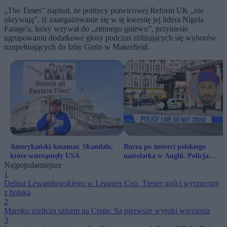
„The Times” napisał, że politycy prawicowej Reform UK „nie
ukrywają”, iż zaangażowanie się w tę kwestię jej lidera Nigela
Farage'a, który wzywał do „zimnego gniewu”, przyniesie
ugrupowaniu dodatkowe głosy podczas zbliżających się wyborów
uzupełniających do Izby Gmin w Makerfield.
Amerykański koszmar. Skandale,
Burza po śmierci polskiego
które wstrząsnęły USA
nastolatka w Anglii. Policja
Najpopularniejsze
przeprasza
1
Debiut Lewandowskiego w Leagues Cup. Trener gości wyrzucony
z boiska
2
Maroko rozlicza szturm na Ceutę. Są pierwsze wyroki więzienia
3