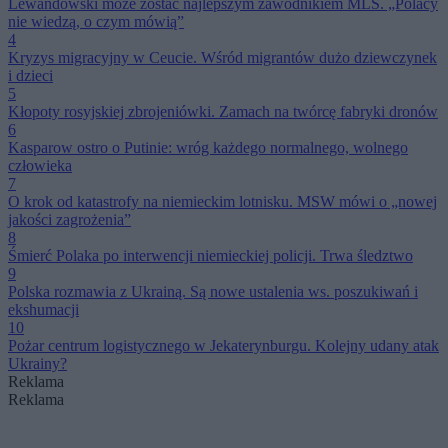
Lewandowski może zostać najlepszym zawodnikiem MLS. „Polacy
nie wiedzą, o czym mówią”
4
Kryzys migracyjny w Ceucie. Wśród migrantów dużo dziewczynek
i dzieci
5
Kłopoty rosyjskiej zbrojeniówki. Zamach na twórcę fabryki dronów
6
Kasparow ostro o Putinie: wróg każdego normalnego, wolnego
człowieka
7
O krok od katastrofy na niemieckim lotnisku. MSW mówi o „nowej
jakości zagrożenia”
8
Śmierć Polaka po interwencji niemieckiej policji. Trwa śledztwo
9
Polska rozmawia z Ukrainą. Są nowe ustalenia ws. poszukiwań i
ekshumacji
10
Pożar centrum logistycznego w Jekaterynburgu. Kolejny udany atak
Ukrainy?
Reklama
Reklama