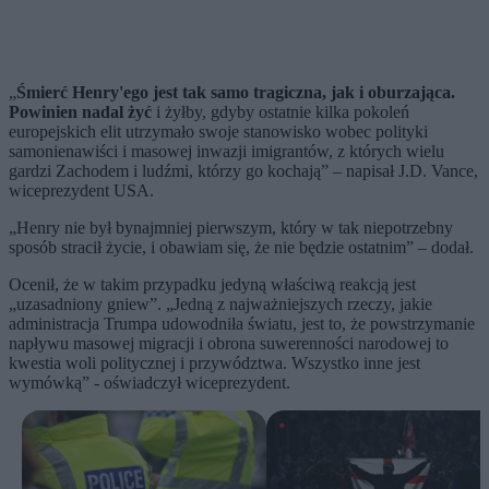
„
Śmierć Henry'ego jest tak samo tragiczna, jak i oburzająca.
Powinien nadal żyć
i żyłby, gdyby ostatnie kilka pokoleń
europejskich elit utrzymało swoje stanowisko wobec polityki
samonienawiści i masowej inwazji imigrantów, z których wielu
gardzi Zachodem i ludźmi, którzy go kochają” – napisał J.D. Vance,
wiceprezydent USA.
„Henry nie był bynajmniej pierwszym, który w tak niepotrzebny
sposób stracił życie, i obawiam się, że nie będzie ostatnim” – dodał.
Ocenił, że w takim przypadku jedyną właściwą reakcją jest
„uzasadniony gniew”. „Jedną z najważniejszych rzeczy, jakie
administracja Trumpa udowodniła światu, jest to, że powstrzymanie
napływu masowej migracji i obrona suwerenności narodowej to
kwestia woli politycznej i przywództwa. Wszystko inne jest
wymówką” - oświadczył wiceprezydent.