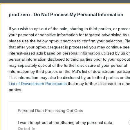
Świat
prod zero -
Do Not Process My Personal Information
If you wish to opt-out of the sale, sharing to third parties, or proce
your personal or sensitive information for targeted advertising by 
please use the below opt-out section to confirm your selection. Pl
that after your opt-out request is processed you may continue see
interest-based ads based on personal information utilized by us or
personal information disclosed to third parties prior to your opt-ou
may separately opt-out of the further disclosure of your personal
information by third parties on the IAB’s list of downstream partici
This information may also be disclosed by us to third parties on t
List of Downstream Participants
that may further disclose it to othe
parties.
Ranking europejskich wywiadów. Polska w
pierwszej dziesiątce
Personal Data Processing Opt Outs
Wielka Brytania ma najlepszy wywiad w Europie, a Polska znalazła
się na dziewiątym miejscu – wynika z rankingu francuskiego
I want to opt-out of the Sharing of my personal data.
magazynu „L'Express”. Zestawienie powstało na podstawie ocen 60
Opted In