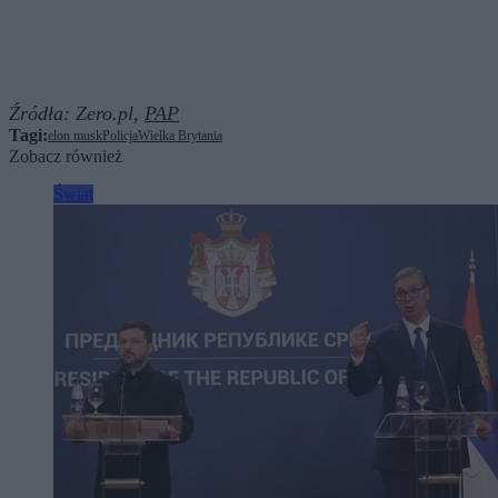
Źródła:
Zero.pl,
PAP
Tagi:
elon musk
Policja
Wielka Brytania
Zobacz również
Świat