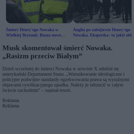
Śmierć Henry'ego Nowaka w
Anglia po zabójstwie Henry'ego
Wielkiej Brytanii. Rusza nowe
Nowaka. Ekspertka: to jakiś obłę
śledztwo
Musk skomentował śmierć Nowaka.
„Rasizm przeciw Białym”
Dzień wcześniej do śmierci Nowaka w serwisie X odniósł się
amerykański Departament Stanu. „Warunkowanie ideologiczne i
policyjne podwójne standardy egzekwowania prawa są wyraźnymi
objawami cywilizacyjnego upadku. Należy je odrzucić w całym
świecie zachodnim” – napisał resort.
Reklama
Reklama