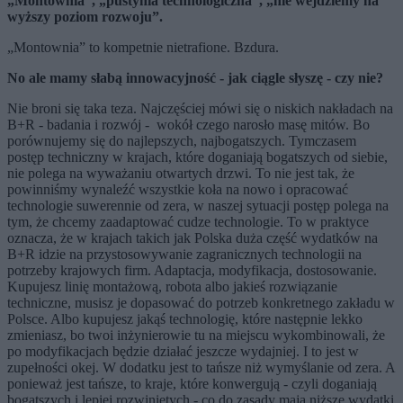
„Montownia”, „pustynia technologiczna”, „nie wejdziemy na
wyższy poziom rozwoju”.
„Montownia” to kompetnie nietrafione. Bzdura.
No ale mamy słabą innowacyjność - jak ciągle słyszę - czy nie?
Nie broni się taka teza. Najczęściej mówi się o niskich nakładach na
B+R - badania i rozwój -
wokół czego narosło masę mitów. Bo
porównujemy się do najlepszych, najbogatszych. Tymczasem
postęp techniczny w krajach, które doganiają bogatszych od siebie,
nie polega na wyważaniu otwartych drzwi. To nie jest tak, że
powinniśmy wynaleźć wszystkie koła na nowo i opracować
technologie suwerennie od zera, w naszej sytuacji postęp polega na
tym, że chcemy zaadaptować cudze technologie. To w praktyce
oznacza, że w krajach takich jak Polska duża część wydatków na
B+R idzie na przystosowywanie zagranicznych technologii na
potrzeby krajowych firm. Adaptacja, modyfikacja, dostosowanie.
Kupujesz linię montażową, robota albo jakieś rozwiązanie
techniczne, musisz je dopasować do potrzeb konkretnego zakładu w
Polsce. Albo kupujesz jakąś technologię, które następnie lekko
zmieniasz, bo twoi inżynierowie tu na miejscu wykombinowali, że
po modyfikacjach będzie działać jeszcze wydajniej. I to jest w
zupełności okej. W dodatku jest to tańsze niż wymyślanie od zera. A
ponieważ jest tańsze, to kraje, które konwergują - czyli doganiają
bogatszych i lepiej rozwiniętych - co do zasady mają niższe wydatki