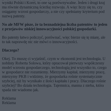
wyniki Polski i Korei, to one są porównywalne. Jeden i drugi kraj
ma równie dynamiczną ścieżkę rozwoju. A więc liczy się to, czy
osiągamy wzrost gospodarczy, a nie czy spełniamy kryterium pod
nazwą patenty.
No ale MFW pisze, że ta beznadziejna liczba patentów to jeden
z przejawów niskiej innowacyjności polskiej gospodarki.
Bo patenty łatwo policzyć, porównać, więc bierze się tę miarę, ale
to tak naprawdę nic nie mówi o innowacyjności.
Dlaczego?
Okej. To muszę ci wyjaśnić, czym w ekonomii jest technologia. U
noblisty Roberta Solowa, który opracował pierwszy współczesny
model wzrostu gospodarczego, technologią jest wszystko to, czego
w gospodarce nie rozumiemy. Mierzymy kapitał, mierzymy pracę,
mierzymy PKB i widzimy, że gospodarka rośnie systematycznie
szybciej, niż by wynikało z ilości kapitału i pracy. Dlaczego rośnie
szybciej? Bo działa technologia. Tajemnica, manna z nieba, która
spada nie wiadomo jak.
Reklama
Reklama