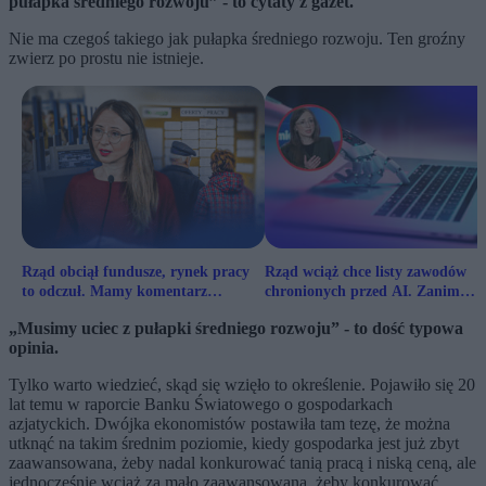
pułapka średniego rozwoju” - to cytaty z gazet.
Nie ma czegoś takiego jak pułapka średniego rozwoju. Ten groźny
zwierz po prostu nie istnieje.
Rząd obciął fundusze, rynek pracy
Rząd wciąż chce listy zawodów
to odczuł. Mamy komentarz
chronionych przed AI. Zanim
ministry
powstanie, zostaną zastąpione
„Musimy uciec z pułapki średniego rozwoju” - to dość typowa
opinia.
Tylko warto wiedzieć, skąd się wzięło to określenie. Pojawiło się 20
lat temu w raporcie Banku Światowego o gospodarkach
azjatyckich. Dwójka ekonomistów postawiła tam tezę, że można
utknąć na takim średnim poziomie, kiedy gospodarka jest już zbyt
zaawansowana, żeby nadal konkurować tanią pracą i niską ceną, ale
jednocześnie wciąż za mało zaawansowana, żeby konkurować