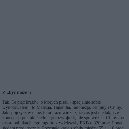
Z „być może”?
Tak. Te pięć krajów, o których pisali - specjalnie sobie
wynotowałem - to Malezja, Tajlandia, Indonezja, Filipiny i Chiny.
Jak spojrzysz w dane, to od razu widzisz, że coś jest nie tak, i że
koncepcja pułapki średniego rozwoju się nie sprawdziła. Chiny - od
czasu publikacji tego raportu - zwiększyły PKB o 320 proc. Ponad
siedem proc. rocznie. Pozostałe kraje zrobiły między 55 a 110 proc.