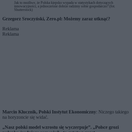
Jak to możliwe, że Polska kiepsko wypada w statystykach dotyczących
innowacyjności, a jednocześnie dobrze radzimy sobie gospodarczo? (fot.
Shutterstock)
Grzegorz Sroczyński, Zero.pl: Możemy zaraz utknąć?
Reklama
Reklama
Marcin Klucznik, Polski Instytut Ekonomiczny
: Niczego takiego
na horyzoncie się widać.
„Nasz polski model wzrostu się wyczerpuje”. „Polsce grozi