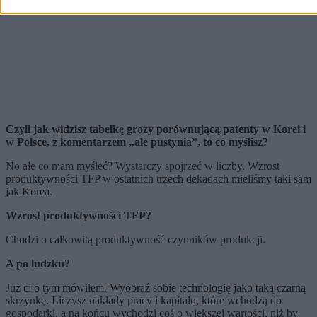
Czyli jak widzisz tabelkę grozy porównującą patenty w Korei i
w Polsce, z komentarzem „ale pustynia”, to co myślisz?
No ale co mam myśleć? Wystarczy spojrzeć w liczby. Wzrost
produktywności TFP w ostatnich trzech dekadach mieliśmy taki sam
jak Korea.
Wzrost produktywności TFP?
Chodzi o całkowitą produktywność czynników produkcji.
A po ludzku?
Już ci o tym mówiłem. Wyobraź sobie technologię jako taką czarną
skrzynkę. Liczysz nakłady pracy i kapitału, które wchodzą do
gospodarki, a na końcu wychodzi coś o większej wartości, niż by