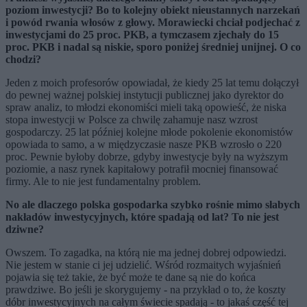
poziom inwestycji? Bo to kolejny obiekt nieustannych narzekań
i powód rwania włosów z głowy. Morawiecki chciał podjechać z
inwestycjami do 25 proc. PKB, a tymczasem zjechały do 15
proc. PKB i nadal są niskie, sporo poniżej średniej unijnej. O co
chodzi?
Jeden z moich profesorów opowiadał, że kiedy 25 lat temu dołączył
do pewnej ważnej polskiej instytucji publicznej jako dyrektor do
spraw analiz, to młodzi ekonomiści mieli taką opowieść, że niska
stopa inwestycji w Polsce za chwilę zahamuje nasz wzrost
gospodarczy. 25 lat później kolejne młode pokolenie ekonomistów
opowiada to samo, a w międzyczasie nasze PKB wzrosło o 220
proc. Pewnie byłoby dobrze, gdyby inwestycje były na wyższym
poziomie, a nasz rynek kapitałowy potrafił mocniej finansować
firmy. Ale to nie jest fundamentalny problem.
No ale dlaczego polska gospodarka szybko rośnie mimo słabych
nakładów inwestycyjnych, które spadają od lat? To nie jest
dziwne?
Owszem. To zagadka, na którą nie ma jednej dobrej odpowiedzi.
Nie jestem w stanie ci jej udzielić. Wśród rozmaitych wyjaśnień
pojawia się też takie, że być może te dane są nie do końca
prawdziwe. Bo jeśli je skorygujemy - na przykład o to, że koszty
dóbr inwestycyjnych na całym świecie spadają - to jakaś część tej