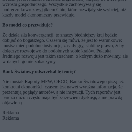
wzrostu gospodarczego. Wszystkie zachowywały się
podręcznikowo z wyjątkiem Chin, które rozwijały się szybciej, niż
każdy model ekonomiczny przewiduje.
Bo model co przewiduje?
Że działa siła konwergencji, to znaczy biedniejszy kraj będzie
dobijać do bogatszego. Czasem się mówi, że jest to warunkowe:
musisz mieć podobne instytucje, zasady gry, stabilne prawo, żeby
dołączyć rozwojowo do podobnych sobie krajów. Pułapka
średniego rozwoju jest takim strachem, o którym dużo mówimy, ale
w danych go nie zobaczymy.
Bank Światowy odszczekał tę teorię?
Nie musiał. Raporty MFW, OECD, Banku Światowego piszą też
konkretni ekonomiści, czasem jest nawet wyraźna informacja, że
prezentują poglądy autorów, a nie instytucji. Tych raportów jest
bardzo dużo i często maja być zarzewiem dyskusji, a nie prawdą
objawioną.
Reklama
Reklama