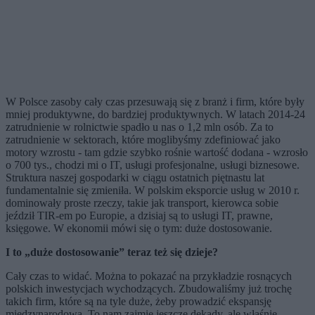
W Polsce zasoby cały czas przesuwają się z branż i firm, które były
mniej produktywne, do bardziej produktywnych. W latach 2014-24
zatrudnienie w rolnictwie spadło u nas o 1,2 mln osób. Za to
zatrudnienie w sektorach, które moglibyśmy zdefiniować jako
motory wzrostu - tam gdzie szybko rośnie wartość dodana - wzrosło
o 700 tys., chodzi mi o IT, usługi profesjonalne, usługi biznesowe.
Struktura naszej gospodarki w ciągu ostatnich piętnastu lat
fundamentalnie się zmieniła. W polskim eksporcie usług w 2010 r.
dominowały proste rzeczy, takie jak transport, kierowca sobie
jeździł TIR-em po Europie, a dzisiaj są to usługi IT, prawne,
księgowe. W ekonomii mówi się o tym: duże dostosowanie.
I to „duże dostosowanie” teraz też się dzieje?
Cały czas to widać. Można to pokazać na przykładzie rosnących
polskich inwestycjach wychodzących. Zbudowaliśmy już trochę
takich firm, które są na tyle duże, żeby prowadzić ekspansję
międzynarodową. To nam zajmie jeszcze dekady, ale właśnie