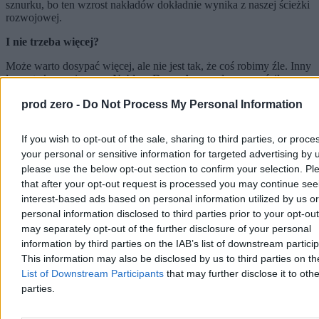
sznurku, bo ten wzrost nakładów dokładnie wynika z naszej ścieżki
rozwojowej.
I nie trzeba więcej?
Może warto dosypać więcej, ale nie jest tak, że coś robimy źle. Inny
laureat ekonomicznego Nobla
- Daron Acemoglu - wypuścił
ostatnio badanie, z którego wynika, że o szybkości konwergencji,
prod zero -
Do Not Process My Personal Information
czyli gospodarczego doganiania bogatszych, decyduje w
największym stopniu zdolność kraju do adaptowania technologii.
Czyli nie chodzi o jakieś nie wiadomo co, wodotryski patentów i
If you wish to opt-out of the sale, sharing to third parties, or proce
innowacji, tylko sprytne kopiowanie.
your personal or sensitive information for targeted advertising by 
A w tym jesteśmy dobrzy?
please use the below opt-out section to confirm your selection. Pl
that after your opt-out request is processed you may continue see
Bardzo dobrzy. Byliśmy otwarci na kapitał zachodni, łącznie od
interest-based ads based on personal information utilized by us or
wejścia do Unii przez 20 lat przyjęliśmy 360 mld euro
personal information disclosed to third parties prior to your opt-ou
bezpośrednich inwestycji zagranicznych. Razem z tymi pieniędzmi
may separately opt-out of the further disclosure of your personal
szedł transfer technologii zarówno tych twardych, jak i miękkich, na
przykład zarządczych. To się potem rozpływało po całej
information by third parties on the IAB’s list of downstream partici
gospodarce, bo nasze społeczeństwo ma pewien rodzaj smykałki do
This information may also be disclosed by us to third parties on t
adaptowania cudzych pomysłów. Zachodnie know-how
List of Downstream Participants
that may further disclose it to othe
przejęli nasi pracownicy, wokół tych firm wyrósł cały ekosystem
parties.
polskich firm, to jest znana i dobrze opowiedziana historia.
Reklama