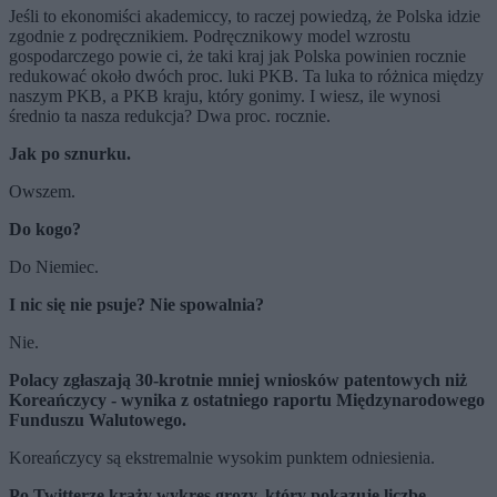
Jeśli to ekonomiści akademiccy, to raczej powiedzą, że Polska idzie
zgodnie z podręcznikiem. Podręcznikowy model wzrostu
gospodarczego powie ci, że taki kraj jak Polska powinien rocznie
redukować około dwóch proc. luki PKB. Ta luka to różnica między
naszym PKB, a PKB kraju, który gonimy. I wiesz, ile wynosi
średnio ta nasza redukcja? Dwa proc. rocznie.
Jak po sznurku.
Owszem.
Do kogo?
Do Niemiec.
I nic się nie psuje? Nie spowalnia?
Nie.
Polacy zgłaszają 30-krotnie mniej wniosków patentowych niż
Koreańczycy - wynika z ostatniego raportu Międzynarodowego
Funduszu Walutowego.
Koreańczycy są ekstremalnie wysokim punktem odniesienia.
Po Twitterze krąży wykres grozy, który pokazuje liczbę