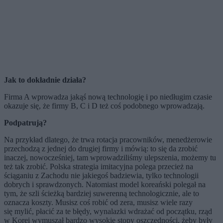
Jak to dokładnie działa?
Firma A wprowadza jakąś nową technologię i po niedługim czasie
okazuje się, że firmy B, C i D też coś podobnego wprowadzają.
Podpatrują?
Na przykład dlatego, że trwa rotacja pracowników, menedżerowie
przechodzą z jednej do drugiej firmy i mówią: to się da zrobić
inaczej, nowocześniej, tam wprowadziliśmy ulepszenia, możemy tu
też tak zrobić. Polska strategia imitacyjna polega przecież na
ściąganiu z Zachodu nie jakiegoś badziewia, tylko technologii
dobrych i sprawdzonych. Natomiast model koreański polegał na
tym, że szli ścieżką bardziej suwerenną technologicznie, ale to
oznacza koszty. Musisz coś robić od zera, musisz wiele razy
się mylić, płacić za te błędy, wynalazki wdrażać od początku, rząd
w Korei wymuszał bardzo wysokie stopy oszczędności, żeby były