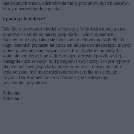
nieustannych zmian, odchodzenia mniej produktywnych biznesów.
Firmy u nas swobodnie upadają.
Upadają i to dobrze?
Tak. Bo o to również chodzi w rozwoju. W polskim modelu - jak
spojrzysz na strukturę naszej gospodarki - widać dynamizm.
Niedawno przyglądałem się indeksowi giełdowemu sWIG80. W
ciągu ostatnich piętnastu lat przez ten indeks osiemdziesięciu małych
spółek przewinęło się prawie trzysta firm. Niektóre odpadły, bo
sobie nie poradziły, inne zaliczyły duże wzrosty i poszły wyżej.
Nastąpiła duża selekcja, byli przegrani i zwycięzcy. I to jest typowe
dla dynamicznej gospodarki, gdzie firmy rosną i rosną, niektóre
będą potężne, być może międzynarodowe, tylko to się dzieje
powoli. Ten strumień zmian w Polsce się nie zatrzymuje,
przeciwnie, przyspiesza.
Reklama
Reklama