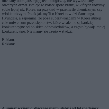
mieliśmy dobrą absorpcję technologiczną, nie wyważaliśmy
otwartych drzwi. Istnieje w Polsce sporo branż, w których radzimy
sobie lepiej niż Korea, na przykład w przemyśle chemicznym czy
włókienniczym. Polak jak myśli o Korei to widzi Samsunga,
Hyundaia, a zapomina, że poza supergwiazdami w Korei istnieje
całe uniwersum przedsiębiorstw, które wcale nie są bardziej
konkurencyjne od polskich odpowiedników, a często bywają mniej
konkurencyjne. Nie mamy się czego wstydzić.
Reklama
Reklama
A umiesz wyjaśnić, dlaczego mamy słaby i od lat spadający