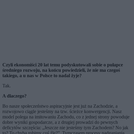
Czyli ekonomiści 20 lat temu podyskutowali sobie o pułapce
średniego rozwoju, na końcu powiedzieli, że nie ma czegoś
takiego, a u nas w Polsce to nadal żyje?
Tak.
A dlaczego?
Bo nasze społeczeństwo aspiracyjnie jest już na Zachodzie, a
rozwojowo ciągle jesteśmy na tzw. ścieżce konwergencji. Nasz
model polega na imitowaniu Zachodu, co z jednej strony powoduje
dobre wyniki gospodarcze, a z drugiej prowadzi do pewnych
deficytów szczęścia: „Jeszcze nie jesteśmy tym Zachodem? No jak
to? To chyba robimy coś źle?”. Tymczasem procesy nadganiania