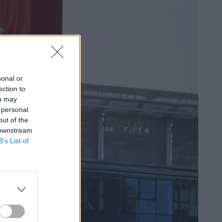
sonal or
ection to
ou may
 personal
out of the
 downstream
B’s List of