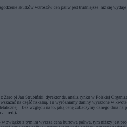
agodzenie skutków wzrostów cen paliw jest trudniejsze, niż się wydaj
Zero.pl Jan Strubiński, dyrektor ds. analiz rynku w Polskiej Organ
 wskazać na część fiskalną. Tu wyróżniamy daniny wyrażone w kwotach 
detalicznej – bez względu na to, jaką cenę zobaczymy danego dnia na p
. – red.).
– w związku z tym im wyższa cena hurtowa paliwa, tym niższy jest pro