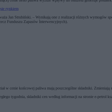
rosnącej cenie netto paliwa wyższe wpływy do budżetu generuje podate
sie rynkiem
aża Jan Strubiński. – Wynikają one z realizacji różnych wymogów 
zecz Funduszu Zapasów Interwencyjnych).
iał w cenie końcowej paliwa mają poszczególne składniki. Zmieniają 
egłego tygodnia, składniki cen według informacji na stronie e-petrol ks