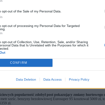
In
o opt-out of the Sale of my Personal Data.
In
to opt-out of processing my Personal Data for Targeted
ing.
In
o opt-out of Collection, Use, Retention, Sale, and/or Sharing
ersonal Data that Is Unrelated with the Purposes for which it
lected.
Out
CONFIRM
Choć Orlen obniżył marżę, internauci wskazują, że i tak podniósł 
 łagodzić szok cenowy dla kierowców? Eksperci podkreślają, że t
iamy.
Data Deletion
Data Access
Privacy Policy
niepokój.
Niepokój towarzyszy też kierowcom. Ceny szybko rosły w ost
iżył marżę na olej napędowy „niemal do zera”
. Zaoferował też rabat 
ściowych popularność zdobył post pokazujący zmiany hurtowego 
rca metr sześc. benzyny bezołowiowej Eurosuper 95 kosztował 5069 zł, to
6359 zł.