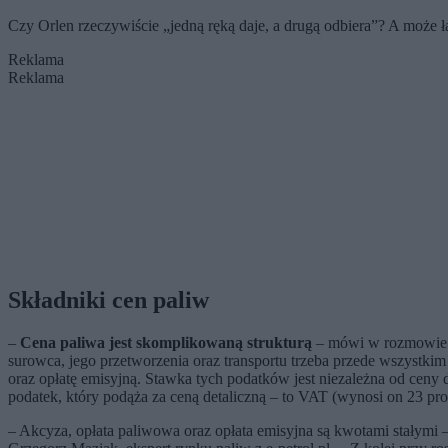
Czy Orlen rzeczywiście „jedną ręką daje, a drugą odbiera”? A może ł
Reklama
Reklama
Składniki cen paliw
–
Cena paliwa jest skomplikowaną strukturą
– mówi w rozmowie z 
surowca, jego przetworzenia oraz transportu trzeba przede wszystkim
oraz opłatę emisyjną. Stawka tych podatków jest niezależna od ceny 
podatek, który podąża za ceną detaliczną – to VAT (wynosi on 23 proc
– Akcyza, opłata paliwowa oraz opłata emisyjna są kwotami stałymi 