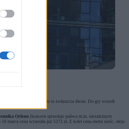
ceny w hurcie.
o skomplikowane.
atnich dniach – dotyczyło to zwłaszcza diesla. Do gry wszedł
na paliwo w weekendy.
cennika Orlenu
(koncern sprzedaje paliwa m.in. niezależnym
 10 marca cena wynosiła już 5272 zł. Z kolei cena metra sześc. oleju