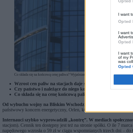
Opted 
I want t
Opted 
I want 
Advertis
Opted 
I want t
of my P
was col
Opted 
Co składa się na końcową cenę paliwa? Wyjaśniamy (fot. Albert Zawada / PAP)
Wzrost cen paliw na stacjach daje się we znaki kierowcom. 
Czy państwo i należące do niego koncerny mogą skutecznie
Co składa się na cenę końcową paliw na stacjach? Wyjaśn
Od wybuchu wojny na Bliskim Wschodzie na rynku paliw gości 
państwowy koncern energetyczny, Orlen, który poinformował, że
obn
Internauci szybko wyprowadzili „kontrę”. W mediach społeczno
stacjom). Cennik ten dostępny jest też na stronie spółki. O ile 7 ma
napędowego wzrosła o 59 zł w ciągu wspomnianych trzech dni – do 