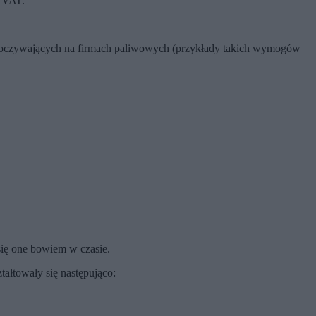
k VAT.
spoczywających na firmach paliwowych (przykłady takich wymogów
się one bowiem w czasie.
ztałtowały się następująco: