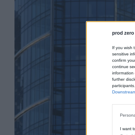
prod zero
If you wish 
sensitive in
confirm you
continue se
information 
further disc
participants
Downstream 
Persona
I want t