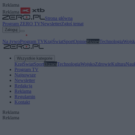
Reklama
Reklama
Strona główna
Program ZERO TV
Newsletter
Zgłoś temat
Zaloguj
Na żywo
Program TV
Kraj
Świat
Sport
Opinie
Biznes
Technologia
Wojsk
Wszystkie kategorie
Kraj
Świat
Sport
Biznes
Technologia
Wojsko
Zdrowie
Kultura
Nau
Program TV
Najnowsze
Newsletter
Redakcja
Reklama
Regulamin
Kontakt
Reklama
Reklama