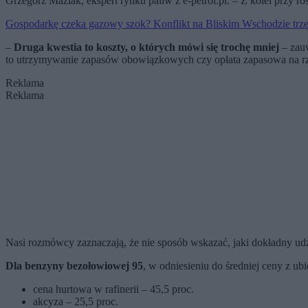
Grzegorz Maziak, ekspert rynku paliw z e-petrol.pl. – Z kolei przy 
Gospodarkę czeka gazowy szok? Konflikt na Bliskim Wschodzie trzę
–
Druga kwestia to koszty, o których mówi się trochę mniej
– zauw
to utrzymywanie zapasów obowiązkowych czy opłata zapasowa na r
Reklama
Reklama
Nasi rozmówcy zaznaczają, że nie sposób wskazać, jaki dokładny udz
Dla benzyny bezołowiowej 95
, w odniesieniu do średniej ceny z ubi
cena hurtowa w rafinerii – 45,5 proc.
akcyza – 25,5 proc.