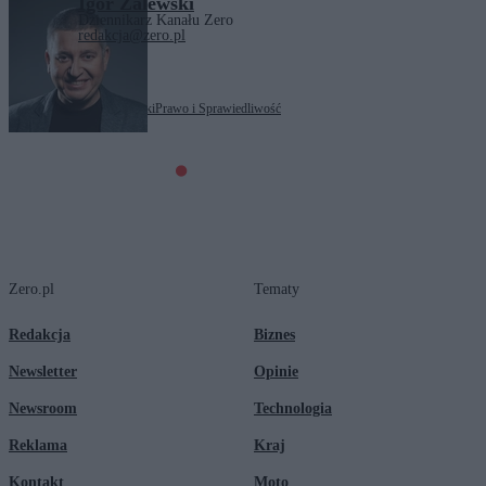
Igor Zalewski
Dziennikarz Kanału Zero
redakcja@zero.pl
Tagi:
Mateusz Morawiecki
Prawo i Sprawiedliwość
Zero.pl
Tematy
Redakcja
Biznes
Newsletter
Opinie
Newsroom
Technologia
Reklama
Kraj
Kontakt
Moto