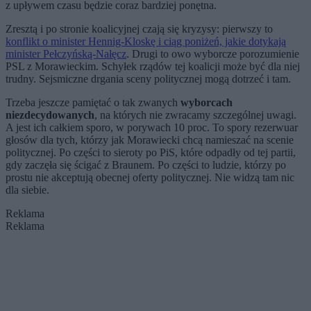
z upływem czasu będzie coraz bardziej ponętna.
Zresztą i po stronie koalicyjnej czają się kryzysy: pierwszy to
konflikt o minister Hennig-Kloskę i ciąg poniżeń, jakie dotykają
minister Pełczyńską-Nałęcz
. Drugi to owo wyborcze porozumienie
PSL z Morawieckim. Schyłek rządów tej koalicji może być dla niej
trudny. Sejsmiczne drgania sceny politycznej mogą dotrzeć i tam.
Trzeba jeszcze pamiętać o tak zwanych
wyborcach
niezdecydowanych
, na których nie zwracamy szczególnej uwagi.
A jest ich całkiem sporo, w porywach 10 proc. To spory rezerwuar
głosów dla tych, którzy jak Morawiecki chcą namieszać na scenie
politycznej. Po części to sieroty po PiS, które odpadły od tej partii,
gdy zaczęła się ścigać z Braunem. Po części to ludzie, którzy po
prostu nie akceptują obecnej oferty politycznej. Nie widzą tam nic
dla siebie.
Reklama
Reklama