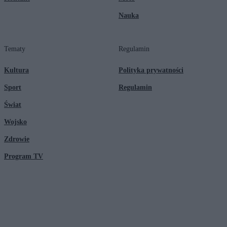
Nauka
Tematy
Regulamin
Kultura
Polityka prywatności
Sport
Regulamin
Świat
Wojsko
Zdrowie
Program TV
© 2026 Kanał Zero Spółka Akcyjna