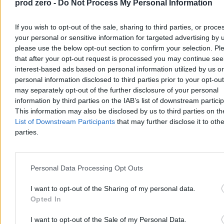
prod zero -
Do Not Process My Personal Information
Ma szanse
, tym bardziej że będzie się dogadywał z PSL-em, czego
zaczynem była owa kontrowersyjna debata Morawieckiego z
Władysławem Kosiniakiem-Kamyszem, którego co gorliwsi
If you wish to opt-out of the sale, sharing to third parties, or proce
internetowi ORMOWCY z kręgów koalicji oskarżyli oczywiście o
your personal or sensitive information for targeted advertising by 
zdradę. Akurat lider PSL nie musi się przejmować atakami
please use the below opt-out section to confirm your selection. Pl
liberalnych mediów, bo jego wyborcy mają je kompletnie w nosie.
that after your opt-out request is processed you may continue see
Co innego Szymon Hołownia, który na własnej skórze poczuł, jak
interest-based ads based on personal information utilized by us or
potrafią nienawidzić zwolennicy tolerancji. Ale pewnie i on oraz
personal information disclosed to third parties prior to your opt-ou
smętne resztki jego akolitów (jeśli jeszcze jacyś zostali) dołączą do
tej Czwartej Drogi.
may separately opt-out of the further disclosure of your personal
information by third parties on the IAB’s list of downstream partici
This information may also be disclosed by us to third parties on t
List of Downstream Participants
that may further disclose it to othe
parties.
Personal Data Processing Opt Outs
Stowarzyszenie Morawieckiego
„Statut jest równy dla wszystkich
I want to opt-out of the Sharing of my personal data.
przeszkadza w PiS? Jabłoński:
Kaczyński o inicjatywie
Opted In
Przejaw podwójnych standardów
Morawieckiego
Teoretycznie spory ruch na prawicy i osłabienie PiS to coś, co
I want to opt-out of the Sale of my Personal Data.
powinno cieszyć Koalicję Obywatelską. I na pewno ucieszy. Ale