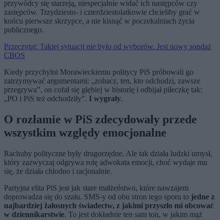
przywódcy się starzeją, niespecjalnie widać ich następców czy
zastępców. Trzydziesto- i czterdziestolatkowie chcieliby grać w
końcu pierwsze skrzypce, a nie kisnąć w poczekalniach życia
publicznego.
Przeczytaj: Takiej sytuacji nie było od wyborów. Jest nowy sondaż
CBOS
Kiedy przychylni Morawieckiemu politycy PiS próbowali go
zatrzymywać argumentami: „zobacz, ten, kto odchodzi, zawsze
przegrywa”, on cofał się głębiej w historię i odbijał piłeczkę tak:
„PO i PiS też odchodziły”.
I wygrały
.
O rozłamie w PiS zdecydowały przede
wszystkim względy emocjonalne
Rachuby polityczne były drugorzędne. Ale tak działa ludzki umysł,
który zazwyczaj odgrywa rolę adwokata emocji, choć wydaje mu
się, że działa chłodno i racjonalnie.
Partyjna elita PiS jest jak stare małżeństwo, które nawzajem
doprowadza się do szału. SMS-y od obu stron tego sporu to
jedne z
najbardziej żałosnych świadectw, z jakimi przyszło mi obcować
w dziennikarstwie
. To jest dokładnie ten sam ton, w jakim mąż