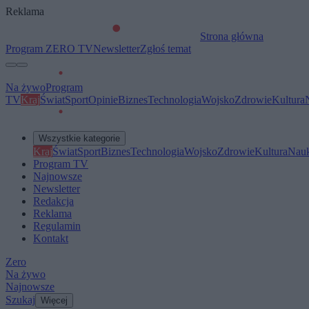
Reklama
Strona główna
Program ZERO TV
Newsletter
Zgłoś temat
Na żywo
Program
TV
Kraj
Świat
Sport
Opinie
Biznes
Technologia
Wojsko
Zdrowie
Kultura
Wszystkie kategorie
Kraj
Świat
Sport
Biznes
Technologia
Wojsko
Zdrowie
Kultura
Nau
Program TV
Najnowsze
Newsletter
Redakcja
Reklama
Regulamin
Kontakt
Zero
Na żywo
Najnowsze
Szukaj
Więcej