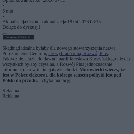
Opublikowano:
18.04.2026 07:13
•
6 min
•
Aktualizacja:
Ostatnia aktualizacja:
18.04.2026 08:15
Dołącz do dyskusji!
Skądinąd idealna byłaby dla nowego stowarzyszenia nazwa
Porozumienie Centrum,
ale wybrano inną: Rozwój Plus
.
Faktycznie, aluzja do dawnej partii Jarosława Kaczyńskiego nie dla
wszystkich byłaby czytelna, a Rozwój Plus jednoznacznie
informuje, o co w tej inicjatywie chodzi.
Morawiecki wierzy, że
jest w Polsce elektorat, dla którego sensem polityki jest pęd
Polski do przodu
. I chyba ma rację.
Reklama
Reklama