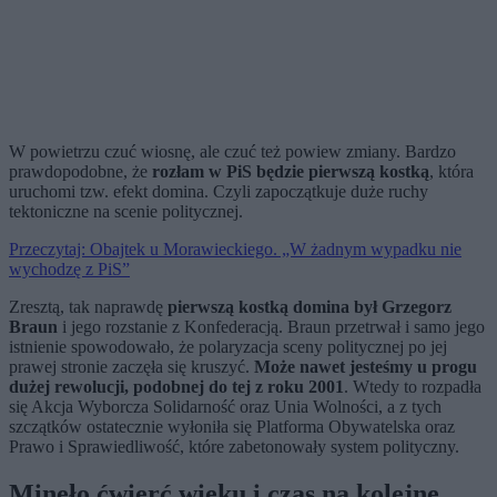
W powietrzu czuć wiosnę, ale czuć też powiew zmiany. Bardzo
prawdopodobne, że
rozłam w PiS będzie pierwszą kostką
, która
uruchomi tzw. efekt domina. Czyli zapoczątkuje duże ruchy
tektoniczne na scenie politycznej.
Przeczytaj: Obajtek u Morawieckiego. „W żadnym wypadku nie
wychodzę z PiS”
Zresztą, tak naprawdę
pierwszą kostką domina był Grzegorz
Braun
i jego rozstanie z Konfederacją. Braun przetrwał i samo jego
istnienie spowodowało, że polaryzacja sceny politycznej po jej
prawej stronie zaczęła się kruszyć.
Może nawet jesteśmy u progu
dużej rewolucji, podobnej do tej z roku 2001
. Wtedy to rozpadła
się Akcja Wyborcza Solidarność oraz Unia Wolności, a z tych
szczątków ostatecznie wyłoniła się Platforma Obywatelska oraz
Prawo i Sprawiedliwość, które zabetonowały system polityczny.
Minęło ćwierć wieku i
czas na kolejne