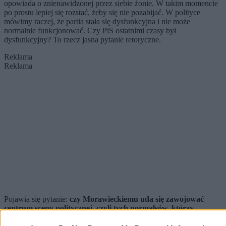
opowiada o znienawidzonej przez siebie żonie. W takim momencie
po prostu lepiej się rozstać, żeby się nie pozabijać. W polityce
mówimy raczej, że partia stała się dysfunkcyjna i nie może
normalnie funkcjonować. Czy PiS ostatnimi czasy był
dysfunkcyjny? To rzecz jasna pytanie retoryczne.
Reklama
Reklama
Pojawia się pytanie:
czy Morawieckiemu uda się zawojować
centrum sceny politycznej, czyli tych normalsów, którzy
podobno decydują o wyniku każdych wyborów?