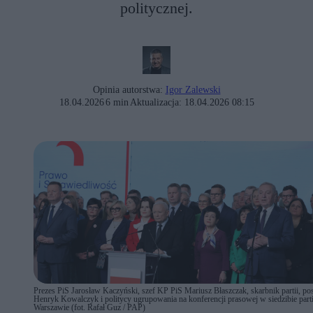
politycznej.
Opinia autorstwa:
Igor Zalewski
18.04.2026
6 min
Aktualizacja:
18.04.2026 08:15
Prezes PiS Jarosław Kaczyński, szef KP PiS Mariusz Błaszczak, skarbnik partii, po
Henryk Kowalczyk i politycy ugrupowania na konferencji prasowej w siedzibie part
Warszawie (fot. Rafał Guz / PAP)