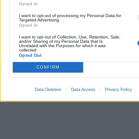
Opted In
trzeba pamiętać, że spoiwem hegemonów polaryzacji jest
przede wszystkim niechęć do „tych drugich”
. Tusk potrzebuje
I want to opt-out of processing my Personal Data for
zatem PiS-u, którym można straszyć, potrzebuje Kaczyńskiego,
Targeted Advertising.
który nie jest zbyt słaby. Bez niego bowiem istnienie KO nie ma
Opted In
wielkiego sensu.
I want to opt-out of Collection, Use, Retention, Sale,
Reklama
and/or Sharing of my Personal Data that Is
Reklama
Unrelated with the Purposes for which it was
collected.
Opted Out
CONFIRM
Data Deletion
Data Access
Privacy Policy