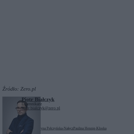
Źródło:
Zero.pl
Piotr Białczyk
Dziennikarz
piotr.bialczyk@zero.pl
Tagi:
Donald Tusk
Katarzyna Pełczyńska-Nałęcz
Paulina Hennig-Kloska
Zobacz również