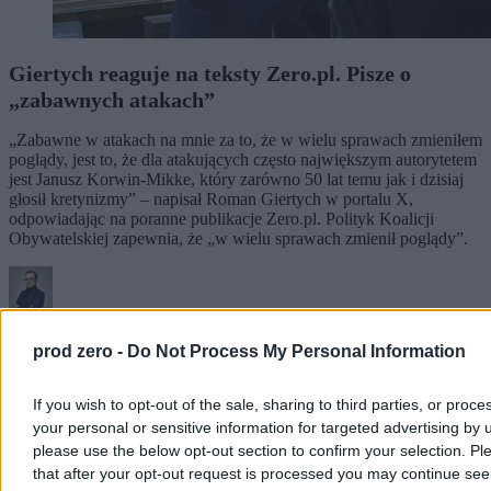
Giertych reaguje na teksty Zero.pl. Pisze o
„zabawnych atakach”
„Zabawne w atakach na mnie za to, że w wielu sprawach zmieniłem
poglądy, jest to, że dla atakujących często największym autorytetem
jest Janusz Korwin-Mikke, który zarówno 50 lat temu jak i dzisiaj
głosił kretynizmy” – napisał Roman Giertych w portalu X,
odpowiadając na poranne publikacje Zero.pl. Polityk Koalicji
Obywatelskiej zapewnia, że „w wielu sprawach zmienił poglądy”.
Piotr Białczyk
Dzisiaj 11:34
prod zero -
Do Not Process My Personal Information
4 min
Kraj
If you wish to opt-out of the sale, sharing to third parties, or proce
your personal or sensitive information for targeted advertising by 
please use the below opt-out section to confirm your selection. Pl
that after your opt-out request is processed you may continue see