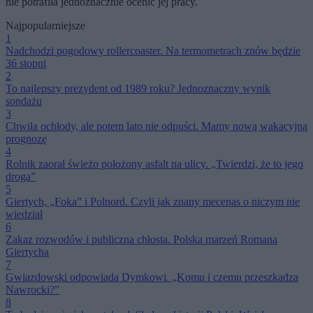
nie potrafiła jednoznacznie ocenić jej pracy.
Najpopularniejsze
1
Nadchodzi pogodowy rollercoaster. Na termometrach znów będzie
36 stopni
2
To najlepszy prezydent od 1989 roku? Jednoznaczny wynik
sondażu
3
Chwila ochłody, ale potem lato nie odpuści. Mamy nową wakacyjną
prognozę
4
Rolnik zaorał świeżo położony asfalt na ulicy. „Twierdzi, że to jego
droga”
5
Giertych, „Foka” i Polnord. Czyli jak znany mecenas o niczym nie
wiedział
6
Zakaz rozwodów i publiczna chłosta. Polska marzeń Romana
Giertycha
7
Gwiazdowski odpowiada Dymkowi. „Komu i czemu przeszkadza
Nawrocki?”
8