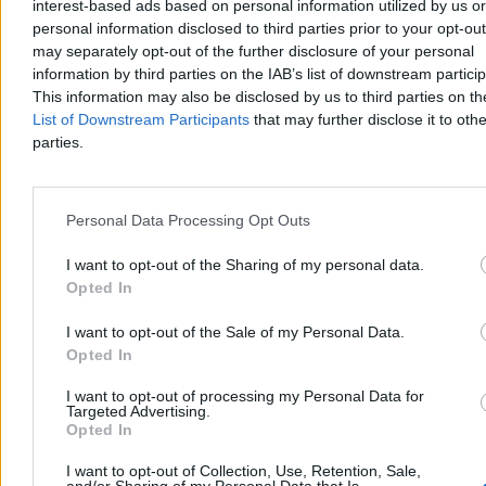
interest-based ads based on personal information utilized by us or
personal information disclosed to third parties prior to your opt-ou
may separately opt-out of the further disclosure of your personal
information by third parties on the IAB’s list of downstream partici
This information may also be disclosed by us to third parties on t
List of Downstream Participants
that may further disclose it to othe
parties.
Personal Data Processing Opt Outs
Wiek emerytalny dla kobiet w górę? Józefaciuk
I want to opt-out of the Sharing of my personal data.
złożył deklarację w Kanale Zero
Opted In
– Jak najbardziej tak – w ten sposób Marcin Józefaciuk
I want to opt-out of the Sale of my Personal Data.
odpowiedział na pytanie Roberta Mazurka o kwestię podniesienia
Opted In
wieku emerytalnego dla kobiet. Poseł niezrzeszony w Porannych
Rozmowach Zero przyznał, że w przeszłości bywał postacią
I want to opt-out of processing my Personal Data for
karykaturalną, ale wyciągnął z tego wnioski. Dodał, że jest
Targeted Advertising.
nauczycielem, więc „ma gdzie wrócić” po ewentualnym
Opted In
zakończeniu kariery politycznej.
I want to opt-out of Collection, Use, Retention, Sale,
and/or Sharing of my Personal Data that Is