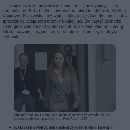
– Jak się okaże, że nie jesteście z nami, to się pożegnamy – taki
komunikat do Polski 2050 skierował premier Donald Tusk. Według
Katarzyny Pełczyńskiej używanie takiego „języka ultimatum” stoi w
sprzeczności z zapisami umowy koalicyjnej. Do napięć dochodzi
przed głosowaniem nad wotum nieufności wobec Pauliny Hennig-
Kloski, dawnej partyjnej koleżanki minister funduszy i polityki
regionalnej.
Minister funduszy i polityki regionalnej Katarzyna Pełczyńska-Nałęcz
podczas konferencji prasowej. (fot. Rafał Guz / PAP)
Katarzyna Pełczyńska oskarżyła Donalda Tuska o