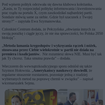
Pod wpisem polityk odezwała się dawna klubowa koleżanka.
„Kasiu, to Ty rozpoczęłaś politykę informowania i kwestionowania
prac rządu na portalu X, czym zaszkodziłaś najbardziej partii.
Sondaże mówią same za siebie. Gdzie był szacunek z Twojej
strony?” – zapytała Ewa Szymanowska.
Członkini Centrum dodała, że Pełczyńska „obwiania innych za
swoją porażkę i ciągle jęczy, że nie ma sprawczości, bo Polska 2050
blokują”.
„
Metoda łamania kręgosłupów i wykręcania rączek i nóżek,
stosowana przez Ciebie wielokrotnie w partii nie działa na
premiera i koalicjantów
. Nie rozumiesz słowa NIE. Musi być tak
jak Ty chcesz. Taka smutna prawda” – dodała.
Wieczorem do wewnątrzkoalicyjnego sporu odniósł się także
Szymon Hołownia. „
Amerykańscy naukowcy dowiedli
, że
regularne straszenie rozstaniem, pozostaje jedną z rzadziej
wybieranych metod na poprawę chemii w związku” – napisał
wicemarszałek Sejmu.