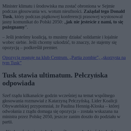
Minister klimatu i środowiska ma zostać obroniona w Sejmie
podczas głosowania ws. wotum nieufności.
Zażądał tego Donald
Tusk
, który podczas piątkowej konferencji prasowej wystosował
jasny komunikat do Polski 2050: „
jak nie jesteście z nami, to się
pożegnamy
”.
– Jeśli jesteśmy koalicją, to musimy działać solidarnie i lojalnie
wobec siebie. Jeśli chcemy szkodzić, to znaczy, że stajemy się
opozycją – podkreślił premier.
Opozycja reaguje na klub Centrum. „Partia zombie”, „skorzysta na
tym Tusk”
Tusk stawia ultimatum. Pełczyńska
odpowiada
Szef rządu kilkanaście godzin wcześniej na temat wspólnego
głosowania rozmawiał z Katarzyną Pełczyńską. Lider Koalicji
Obywatelskiej przypomniał, że Paulina Hennig-Kloska – której
odwołania z rządu domaga się opozycja – została wskazana na
ministra przez Polskę 2050, jeszcze zanim doszło do podziału w
partii.