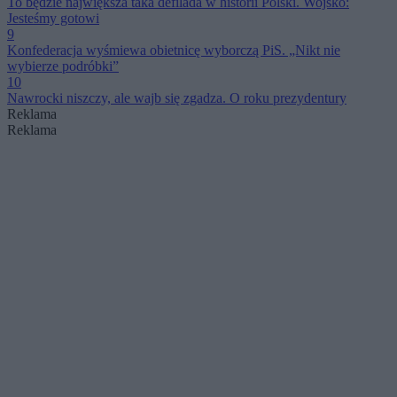
To będzie największa taka defilada w historii Polski. Wojsko:
Jesteśmy gotowi
9
Konfederacja wyśmiewa obietnicę wyborczą PiS. „Nikt nie
wybierze podróbki”
10
Nawrocki niszczy, ale wajb się zgadza. O roku prezydentury
Reklama
Reklama