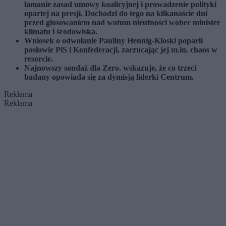
łamanie zasad umowy koalicyjnej i prowadzenie polityki
opartej na presji. Dochodzi do tego na kilkanaście dni
przed głosowaniem nad wotum nieufności wobec minister
klimatu i środowiska.
Wniosek o odwołanie Pauliny Hennig-Kloski poparli
posłowie PiS i Konfederacji, zarzucając jej m.in. chaos w
resorcie.
Najnowszy sondaż dla Zero. wskazuje, że co trzeci
badany opowiada się za dymisją liderki Centrum.
Reklama
Reklama