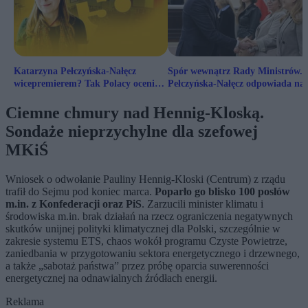
Katarzyna Pełczyńska-Nałęcz
Spór wewnątrz Rady Ministrów.
wicepremierem? Tak Polacy oceniają
Pełczyńska-Nałęcz odpowiada na
ten pomysł
złośliwe żarty
Ciemne chmury nad Hennig-Kloską.
Sondaże nieprzychylne dla szefowej
MKiŚ
Wniosek o odwołanie Pauliny Hennig-Kloski (Centrum) z rządu
trafił do Sejmu pod koniec marca.
Poparło go blisko 100 posłów
m.in. z Konfederacji oraz PiS
. Zarzucili minister klimatu i
środowiska m.in. brak działań na rzecz ograniczenia negatywnych
skutków unijnej polityki klimatycznej dla Polski, szczególnie w
zakresie systemu ETS, chaos wokół programu Czyste Powietrze,
zaniedbania w przygotowaniu sektora energetycznego i drzewnego,
a także „sabotaż państwa” przez próbę oparcia suwerenności
energetycznej na odnawialnych źródłach energii.
Reklama