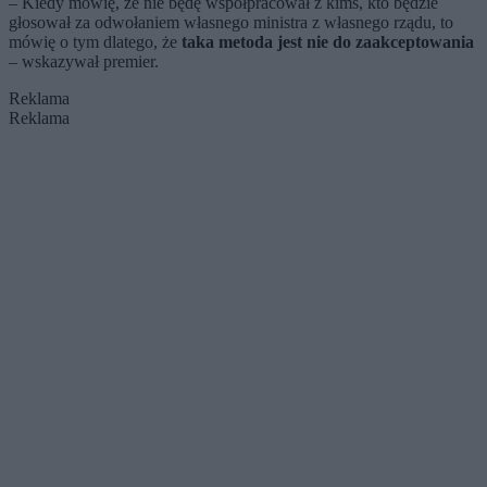
– Kiedy mówię, że nie będę współpracował z kimś, kto będzie
głosował za odwołaniem własnego ministra z własnego rządu, to
mówię o tym dlatego, że
taka metoda jest nie do zaakceptowania
– wskazywał premier.
Reklama
Reklama