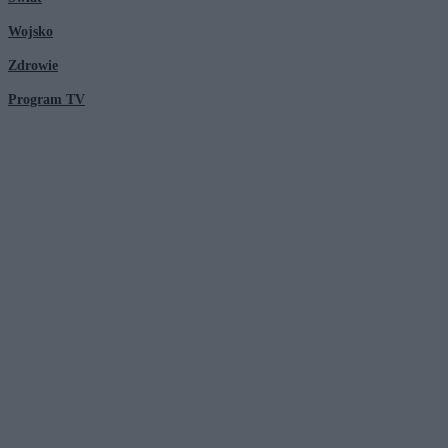
Wojsko
Zdrowie
Program TV
© 2026 Kanał Zero Spółka Akcyjna