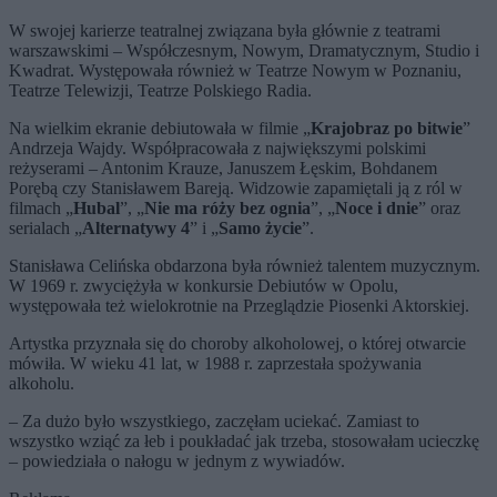
W swojej karierze teatralnej związana była głównie z teatrami
warszawskimi – Współczesnym, Nowym, Dramatycznym, Studio i
Kwadrat. Występowała również w Teatrze Nowym w Poznaniu,
Teatrze Telewizji, Teatrze Polskiego Radia.
Na wielkim ekranie debiutowała w filmie „
Krajobraz po bitwie
”
Andrzeja Wajdy. Współpracowała z największymi polskimi
reżyserami – Antonim Krauze, Januszem Łęskim, Bohdanem
Porębą czy Stanisławem Bareją. Widzowie zapamiętali ją z ról w
filmach „
Hubal
”, „
Nie ma róży bez ognia
”, „
Noce i dnie
” oraz
serialach „
Alternatywy 4
” i „
Samo życie
”.
Stanisława Celińska obdarzona była również talentem muzycznym.
W 1969 r. zwyciężyła w konkursie Debiutów w Opolu,
występowała też wielokrotnie na Przeglądzie Piosenki Aktorskiej.
Artystka przyznała się do choroby alkoholowej, o której otwarcie
mówiła. W wieku 41 lat, w 1988 r. zaprzestała spożywania
alkoholu.
– Za dużo było wszystkiego, zaczęłam uciekać. Zamiast to
wszystko wziąć za łeb i poukładać jak trzeba, stosowałam ucieczkę
– powiedziała o nałogu w jednym z wywiadów.