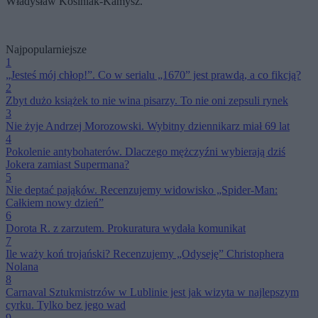
Władysław Kosiniak-Kamysz.
Najpopularniejsze
1
„Jesteś mój chłop!”. Co w serialu „1670” jest prawdą, a co fikcją?
2
Zbyt dużo książek to nie wina pisarzy. To nie oni zepsuli rynek
3
Nie żyje Andrzej Morozowski. Wybitny dziennikarz miał 69 lat
4
Pokolenie antybohaterów. Dlaczego mężczyźni wybierają dziś
Jokera zamiast Supermana?
5
Nie deptać pająków. Recenzujemy widowisko „Spider-Man:
Całkiem nowy dzień”
6
Dorota R. z zarzutem. Prokuratura wydała komunikat
7
Ile waży koń trojański? Recenzujemy „Odyseję” Christophera
Nolana
8
Carnaval Sztukmistrzów w Lublinie jest jak wizyta w najlepszym
cyrku. Tylko bez jego wad
9