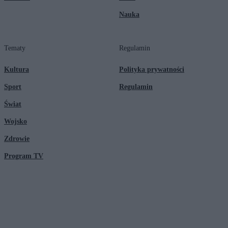
Nauka
Tematy
Regulamin
Kultura
Polityka prywatności
Sport
Regulamin
Świat
Wojsko
Zdrowie
Program TV
© 2026 Kanał Zero Spółka Akcyjna