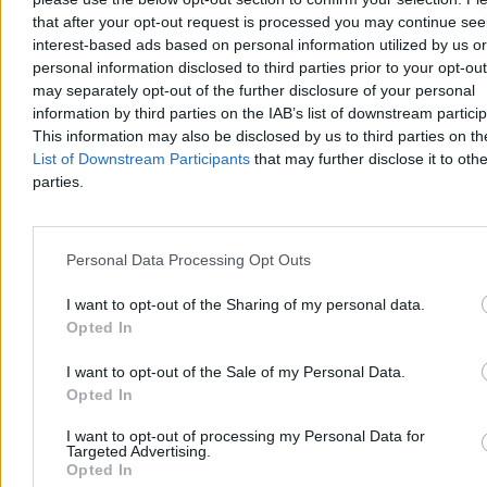
that after your opt-out request is processed you may continue see
interest-based ads based on personal information utilized by us or
Nie żyje Andrzej Morozowski. Wybitny
personal information disclosed to third parties prior to your opt-ou
dziennikarz miał 69 lat
may separately opt-out of the further disclosure of your personal
information by third parties on the IAB’s list of downstream partici
Zmarł Andrzej Morozowski – dziennikarz i publicysta związany z
Radiem Zet oraz TVN24. Był zdobywcą Grand Press, Nagrody im.
This information may also be disclosed by us to third parties on t
Andrzeja Woyciechowskiego i Wiktora. Współtworzył program
List of Downstream Participants
that may further disclose it to othe
„Teraz my!”. Miał 69 lat.
parties.
Tomasz Pałasz
Personal Data Processing Opt Outs
04.08.2026
3 min
I want to opt-out of the Sharing of my personal data.
Reklama
Opted In
Reklama
I want to opt-out of the Sale of my Personal Data.
Opted In
I want to opt-out of processing my Personal Data for
Targeted Advertising.
Opted In