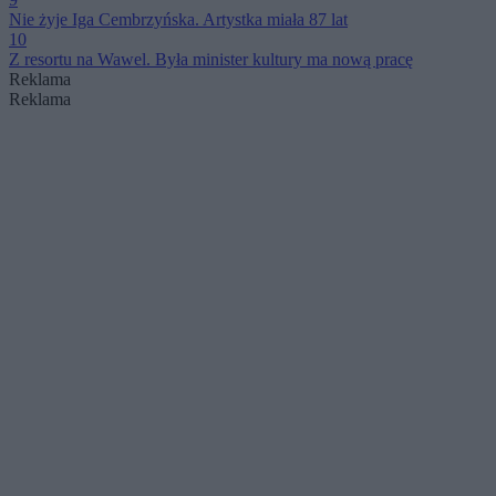
Nie żyje Iga Cembrzyńska. Artystka miała 87 lat
10
Z resortu na Wawel. Była minister kultury ma nową pracę
Reklama
Reklama