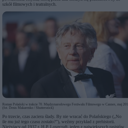
szkół filmowych i teatralnych.
Roman Polański w trakcie 70. Międzynarodowego Festiwalu Filmowego w Cannes, maj 20
(fot. Denis Makarenko / Shutterstock)
Po trzecie, czas zaciera ślady. By nie wracać do Polańskiego („No
ile mu już tego czasu zostało?”), weźmy przykład z prehistorii.
Nieżyjący od 1937 r. H.P. Lovecraft, jeden z największych rasistów