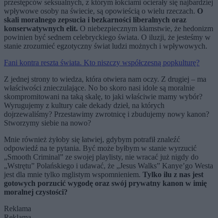
przestępców seksualnych, z którym łokciami ocierały się najbardziej
wpływowe osoby na świecie, są opowieścią o wielu rzeczach.
O
skali moralnego zepsucia i bezkarności liberalnych oraz
konserwatywnych elit.
O niebezpiecznym kłamstwie, że hedonizm
powinien być sednem celebryckiego świata. O iluzji, że jesteśmy w
stanie zrozumieć egzotyczny świat ludzi możnych i wpływowych.
Fani kontra reszta świata. Kto niszczy współczesną popkulturę?
Z jednej strony to wiedza, która otwiera nam oczy. Z drugiej – ma
właściwości znieczulające. No bo skoro nasi idole są moralnie
skompromitowani na taką skalę, to jaki właściwie mamy wybór?
Wyrugujemy z kultury całe dekady dzieł, na których
dojrzewaliśmy? Przestawimy zwrotnicę i zbudujemy nowy kanon?
Stworzymy siebie na nowo?
Mnie również żyłoby się łatwiej, gdybym potrafił znaleźć
odpowiedź na te pytania. Być może byłbym w stanie wyrzucić
„Smooth Criminal” ze swojej playlisty, nie wracać już nigdy do
„Wstrętu” Polańskiego i udawać, że „Jesus Walks” Kanye’go Westa
jest dla mnie tylko mglistym wspomnieniem.
Tylko ilu z nas jest
gotowych porzucić wygodę oraz swój prywatny kanon w imię
moralnej czystości?
Reklama
Reklama