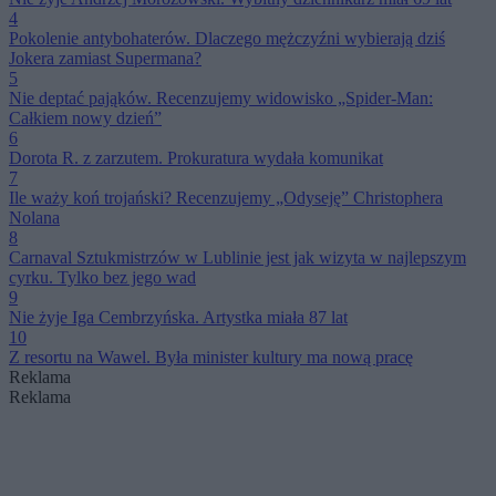
4
Pokolenie antybohaterów. Dlaczego mężczyźni wybierają dziś
Jokera zamiast Supermana?
5
Nie deptać pająków. Recenzujemy widowisko „Spider-Man:
Całkiem nowy dzień”
6
Dorota R. z zarzutem. Prokuratura wydała komunikat
7
Ile waży koń trojański? Recenzujemy „Odyseję” Christophera
Nolana
8
Carnaval Sztukmistrzów w Lublinie jest jak wizyta w najlepszym
cyrku. Tylko bez jego wad
9
Nie żyje Iga Cembrzyńska. Artystka miała 87 lat
10
Z resortu na Wawel. Była minister kultury ma nową pracę
Reklama
Reklama