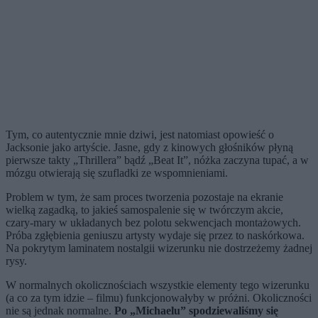
Tym, co autentycznie mnie dziwi, jest natomiast opowieść o
Jacksonie jako artyście. Jasne, gdy z kinowych głośników płyną
pierwsze takty „Thrillera” bądź „Beat It”, nóżka zaczyna tupać, a w
mózgu otwierają się szufladki ze wspomnieniami.
Problem w tym, że sam proces tworzenia pozostaje na ekranie
wielką zagadką, to jakieś samospalenie się w twórczym akcie,
czary-mary w układanych bez polotu sekwencjach montażowych.
Próba zgłębienia geniuszu artysty wydaje się przez to naskórkowa.
Na pokrytym laminatem nostalgii wizerunku nie dostrzeżemy żadnej
rysy.
W normalnych okolicznościach wszystkie elementy tego wizerunku
(a co za tym idzie – filmu) funkcjonowałyby w próżni. Okoliczności
nie są jednak normalne.
Po „Michaelu” spodziewaliśmy się