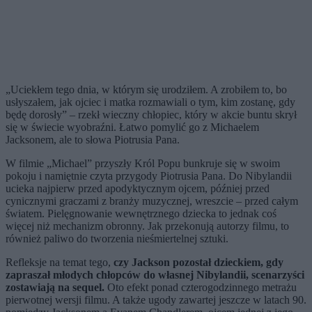
„Uciekłem tego dnia, w którym się urodziłem. A zrobiłem to, bo
usłyszałem, jak ojciec i matka rozmawiali o tym, kim zostanę, gdy
będę dorosły” – rzekł wieczny chłopiec, który w akcie buntu skrył
się w świecie wyobraźni. Łatwo pomylić go z Michaelem
Jacksonem, ale to słowa Piotrusia Pana.
W filmie „Michael” przyszły Król Popu bunkruje się w swoim
pokoju i namiętnie czyta przygody Piotrusia Pana. Do Nibylandii
ucieka najpierw przed apodyktycznym ojcem, później przed
cynicznymi graczami z branży muzycznej, wreszcie – przed całym
światem. Pielęgnowanie wewnętrznego dziecka to jednak coś
więcej niż mechanizm obronny. Jak przekonują autorzy filmu, to
również paliwo do tworzenia nieśmiertelnej sztuki.
Refleksje na temat tego,
czy Jackson pozostał dzieckiem, gdy
zapraszał młodych chłopców do własnej Nibylandii, scenarzyści
zostawiają na sequel.
Oto efekt ponad czterogodzinnego metrażu
pierwotnej wersji filmu. A także ugody zawartej jeszcze w latach 90.