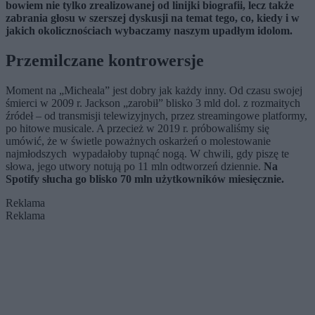
bowiem nie tylko zrealizowanej od linijki biografii, lecz także
zabrania głosu w szerszej dyskusji na temat tego, co, kiedy i w
jakich okolicznościach wybaczamy naszym upadłym idolom.
Przemilczane kontrowersje
Moment na „Micheala” jest dobry jak każdy inny. Od czasu swojej
śmierci w 2009 r. Jackson „zarobił” blisko 3 mld dol. z rozmaitych
źródeł – od transmisji telewizyjnych, przez streamingowe platformy,
po hitowe musicale. A przecież w 2019 r. próbowaliśmy się
umówić, że w świetle poważnych oskarżeń o molestowanie
najmłodszych wypadałoby tupnąć nogą. W chwili, gdy piszę te
słowa, jego utwory notują po 11 mln odtworzeń dziennie.
Na
Spotify słucha go blisko 70 mln użytkowników miesięcznie.
Reklama
Reklama