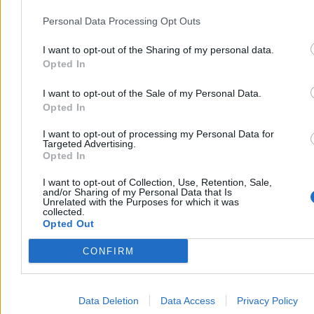
Gdybym był złośliwy, napisałbym, że problem Polańskiego
Personal Data Processing Opt Outs
rozwiązał się sam. Od lat nie nakręcił niczego, o czym w ogóle
warto byłoby rozmawiać. Trudno jednak o sarkazm, gdy mówimy o
poważnych mechanizmach psychologicznych i społecznych: o
I want to opt-out of the Sharing of my personal data.
wyparciu, hipokryzji, podwójnych standardach.
Opted In
Dyskusja o cancel culture zazwyczaj tonie w gorących emocjach,
I want to opt-out of the Sale of my Personal Data.
domysłach, niekompletnych informacjach, półprawdach. Sprawa
Opted In
aktora Kevina Spacey’a jest dobrym przykładem tego
informacyjnego chaosu. Choć oczyszczono go z dziewięciu
I want to opt-out of processing my Personal Data for
zarzutów przestępstw seksualnych, to zawarte w innych sprawach
Targeted Advertising.
ugody sprawiają, że wciąż spoglądamy na niego podejrzliwie. I
Opted In
chyba nie tylko my, skoro laureat dwóch Oscarów nie jest w stanie
ponownie rozpędzić swojej kariery.
I want to opt-out of Collection, Use, Retention, Sale,
and/or Sharing of my Personal Data that Is
Reklama
Unrelated with the Purposes for which it was
Reklama
collected.
Opted Out
CONFIRM
Data Deletion
Data Access
Privacy Policy