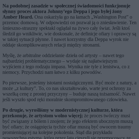
Na podobnej zasadzie w społecznej świadomości funkcjonuje
słynny proces aktora Johnny’ego Deppa i jego byłej żony
Amber Heard.
Ona oskarżyła go na łamach „Washington Post” o
przemoc domową. W odpowiedzi on pozwał ją o zniesławienie. Ten
śmieszno-straszny spektakl oglądał na żywo cały świat. Jeśli ktoś
śledził go wnikliwie, wie doskonale, że definicje ofiary i oprawcy są
w takiej sytuacji płynne. I nawet korzystny dla Deppa wyrok nie
oddaje skomplikowanych relacji między stronami.
Myślę, że arbitralne oddzielanie dzieła od artysty – nawet tego
najbardziej problematycznego – wydaje się najłatwiejszym
wyjściem z tego rodzaju impasu. Wynika nie tyle z lenistwa, co z
niemocy. Przychodzi nam łatwo z kilku powodów.
Po pierwsze, jesteśmy istotami nostalgicznymi. Być może z natury, a
może „z kultury”. To, co nas ukształtowało, warte jest ochrony za
wszelką cenę z prostej przyczyny – buduje naszą tożsamość. Nawet
jeśli wyszło spod ręki moralnie skompromitowanego człowieka.
Po drugie, wyrośliśmy w modernistycznej kulturze, która
przekonuje, że artystom wolno więcej;
że proces twórczy musi
być związany z bólem i znojem; że jego efektem ubocznym muszą
być ofiary; że osiągnięcia tychże ofiar muszą być owocem traumy
promieniującej na kolejne pokolenia. Stąd dla przykładu
powszechna estyma, którą przez lata cieszyli się przemocowcy ze