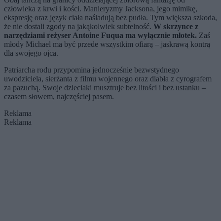
człowieka z krwi i kości. Manieryzmy Jacksona, jego mimikę,
ekspresję oraz język ciała naśladują bez pudła. Tym większa szkoda,
że nie dostali zgody na jakąkolwiek subtelność.
W skrzynce z
narzędziami reżyser Antoine Fuqua ma wyłącznie młotek.
Zaś
młody Michael ma być przede wszystkim ofiarą – jaskrawą kontrą
dla swojego ojca.
Patriarcha rodu przypomina jednocześnie bezwstydnego
uwodziciela, sierżanta z filmu wojennego oraz diabła z cyrografem
za pazuchą. Swoje dzieciaki musztruje bez litości i bez ustanku –
czasem słowem, najczęściej pasem.
Reklama
Reklama