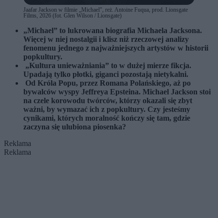
Jaafar Jackson w filmie „Michael", reż. Antoine Fuqua, prod. Lionsgate
Films, 2026 (fot. Glen Wilson / Lionsgate)
„Michael” to lukrowana biografia Michaela Jacksona.
Więcej w niej nostalgii i klisz niż rzeczowej analizy
fenomenu jednego z najważniejszych artystów w historii
popkultury.
„Kultura unieważniania” to w dużej mierze fikcja.
Upadają tylko płotki, giganci pozostają nietykalni.
Od Króla Popu, przez Romana Polańskiego, aż po
bywalców wyspy Jeffreya Epsteina. Michael Jackson stoi
na czele korowodu twórców, którzy okazali się zbyt
ważni, by wymazać ich z popkultury. Czy jesteśmy
cynikami, których moralność kończy się tam, gdzie
zaczyna się ulubiona piosenka?
Reklama
Reklama