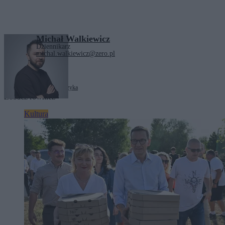
Michał Walkiewicz
Dziennikarz
michal.walkiewicz@zero.pl
Tagi:
Hollywood
kino
muzyka
Zobacz również
Kultura