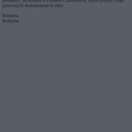
pomiędzy Jacksonem a Evanem Chandlerem, ojcem jednej z jego
pierwszych domniemanych ofiar.
Reklama
Reklama