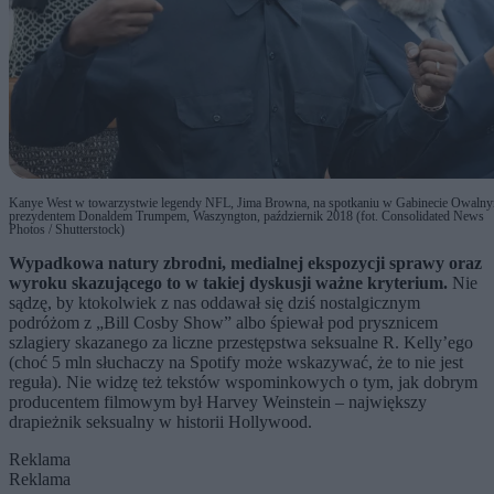
Kanye West w towarzystwie legendy NFL, Jima Browna, na spotkaniu w Gabinecie Owaln
prezydentem Donaldem Trumpem, Waszyngton, październik 2018 (fot. Consolidated News
Photos / Shutterstock)
Wypadkowa natury zbrodni, medialnej ekspozycji sprawy oraz
wyroku skazującego to w takiej dyskusji ważne kryterium.
Nie
sądzę, by ktokolwiek z nas oddawał się dziś nostalgicznym
podróżom z „Bill Cosby Show” albo śpiewał pod prysznicem
szlagiery skazanego za liczne przestępstwa seksualne R. Kelly’ego
(choć 5 mln słuchaczy na Spotify może wskazywać, że to nie jest
reguła). Nie widzę też tekstów wspominkowych o tym, jak dobrym
producentem filmowym był Harvey Weinstein – największy
drapieżnik seksualny w historii Hollywood.
Reklama
Reklama