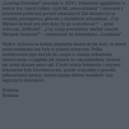
„Leaving Neverland” powstało w 2019 r. Dokument oglądaliśmy w
zenicie tzw. cancel culture, czyli fali „unieważniania” i usuwania z
przestrzeni publicznej gwiazd oskarżanych (lub skazanych) za
rozmaite przestępstwa, głównie o charakterze seksualnym. „Czy
Michael Jackson jest zbyt duży, by go scancelować?” – pytał
wówczas „Billboard”. „Czy wciąż powinniśmy słuchać muzyki
Michaela Jacksona?” – zastanawiali się dziennikarze „Guardiana”.
Wpływ Jacksona na kulturę popularną okazał się tak duży, że nawet
przed siedmioma laty były to pytania retoryczne. Próba
zredukowania jego muzyki do czegoś w rodzaju dokumentu
historycznego wyglądała jak zamach na całą popkulturę. Jackson
nie został skazany przez sąd. Z kolei relacje bohaterów i reżysera
dokumentu były kwestionowane, przede wszystkim z powodu
jednostronnej narracji, tendencyjnego doboru świadków oraz
logicznych nieścisłości.
Reklama
Reklama