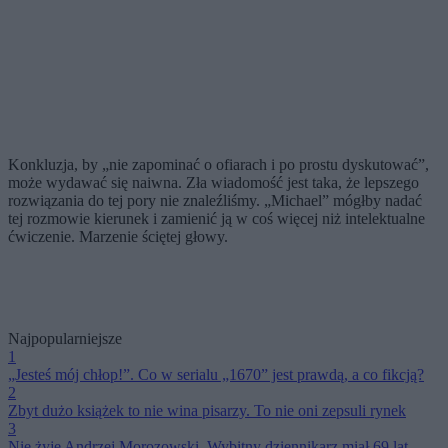
Konkluzja, by „nie zapominać o ofiarach i po prostu dyskutować”,
może wydawać się naiwna. Zła wiadomość jest taka, że lepszego
rozwiązania do tej pory nie znaleźliśmy. „Michael” mógłby nadać
tej rozmowie kierunek i zamienić ją w coś więcej niż intelektualne
ćwiczenie. Marzenie ściętej głowy.
Najpopularniejsze
1
„Jesteś mój chłop!”. Co w serialu „1670” jest prawdą, a co fikcją?
2
Zbyt dużo książek to nie wina pisarzy. To nie oni zepsuli rynek
3
Nie żyje Andrzej Morozowski. Wybitny dziennikarz miał 69 lat