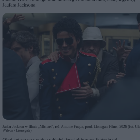
Jaafara Jacksona.
Jaafar Jackson w filmie „Michael", reż. Antoine Fuqua, prod. Lionsgate Films, 2026 (fot. Gl
Wilson / Lionsgate)
Obaj tańczą na granicy oddzielającej zbiorową fantazję od