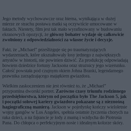
Jego metody wychowawcze oraz bierna, wynikająca w dużej
mierze ze strachu postawa matki są oczywiście umocowane w
faktach. Niestety, film jest tak mało wyrafinowany w budowaniu
ekranowych opozycji, że
główny bohater wydaje się całkowicie
zwolniony z odpowiedzialności za własne życie i decyzje.
Fakt, że „Michael” prześlizguje się po traumatyzujących
wydarzeniach, które ukształtowały losy jednego z największych
artystów w historii, nie powinien dziwić. Za produkcję odpowiadają
bowiem dziedzice fortuny Jacksona oraz strażnicy jego wizerunku.
Całość powstała pod czujnym okiem Johna Branki, legendarnego
prawnika zarządzającego majątkiem gwiazdora.
Wielkim zaskoczeniem nie jest również to, że „Michael”
przypomina dworski portret.
Zarówno czasy triumfu rodzinnego
przedsiębiorstwa, którym od początku było The Jackson 5, jak
i początki solowej kariery gwiazdora pokazane są z nieznośną
hagiograficzną manierą.
Jackson w pojedynkę kończy wieloletnie
wojny gangów w Los Angeles, spełnia ostatnie życzenia chorych na
raka dzieci, a na fajrancie je lody z mamą i wzdycha do Piotrusia
Pana. Do chłopca o perfekcyjnym nosie i idealnym kolorze skóry.