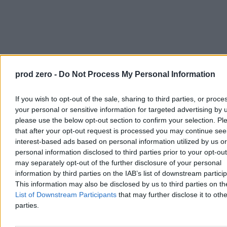
prod zero -
Do Not Process My Personal Information
If you wish to opt-out of the sale, sharing to third parties, or proce
your personal or sensitive information for targeted advertising by 
please use the below opt-out section to confirm your selection. Pl
Co jednak z raperem Kanye Westem, który pomimo regularnych
that after your opt-out request is processed you may continue see
antysemickich wypowiedzi oraz paradowania w T-shirtach ze
interest-based ads based on personal information utilized by us or
swastyką, wciąż ma oddane grono fanów i którego koncert miał
personal information disclosed to third parties prior to your opt-ou
niedawno się odbyć w Polsce? Albo z reżyserem Romanem
may separately opt-out of the further disclosure of your personal
Polańskim, który w 1977 r. przyznał się do stosunku z 13-letnią
Samanthą Geimer, a następnie zbiegł z USA, unikając wyroku
information by third parties on the IAB’s list of downstream partici
amerykańskiego sądu? (Przypomnę tylko, że jego oscarowy
This information may also be disclosed by us to third parties on t
„Pianista” powraca właśnie na ekrany rodzimych kin). Co ze
List of Downstream Participants
that may further disclose it to othe
wszystkimi twórcami, których uważamy za zbyt wielkich na
parties.
upadek?
Ich sztuka powinna przetrwać – to oczywiste. Ale czy
powinna być dalej kultywowana?