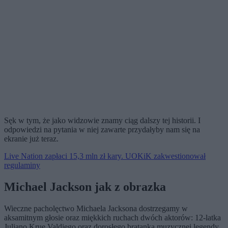
Sęk w tym, że jako widzowie znamy ciąg dalszy tej historii. I
odpowiedzi na pytania w niej zawarte przydałyby nam się na
ekranie już teraz.
Live Nation zapłaci 15,3 mln zł kary. UOKiK zakwestionował
regulaminy
Michael Jackson jak z obrazka
Wieczne pacholęctwo Michaela Jacksona dostrzegamy w
aksamitnym głosie oraz miękkich ruchach dwóch aktorów: 12-latka
Juliano Krue Valdiego oraz dorosłego bratanka muzycznej legendy,