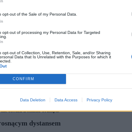
In
o opt-out of the Sale of my Personal Data.
In
to opt-out of processing my Personal Data for Targeted
ing.
In
o opt-out of Collection, Use, Retention, Sale, and/or Sharing
ersonal Data that Is Unrelated with the Purposes for which it
lected.
Out
CONFIRM
Data Deletion
Data Access
Privacy Policy
adora USA z marszałkiem Sejmu osłabia wiarygodność Ameryki ja
c USA. Tylko 21,4 proc. nie widzi potrzeby zmiany tonu w relac
y nie obraził Donalda Trumpa.
z rosnącym dystansem