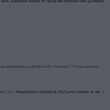
5 proc. badanych uznało, że raczej lub zdecydowanie ją osłabia.
ałania ambasadora za szkodliwe dla wizerunku USA jako partnera
denta USA.
Ponad połowa badanych (50,3 proc.) uznała, że nie
, a