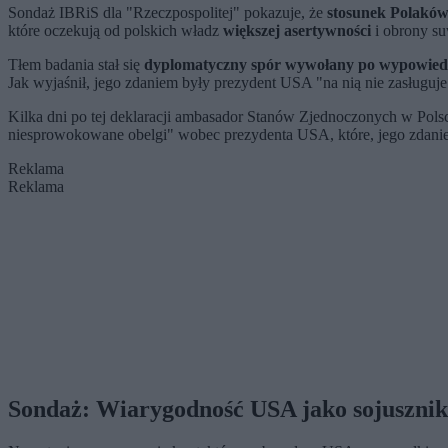
Sondaż IBRiS dla "Rzeczpospolitej" pokazuje, że
stosunek Polaków
które oczekują od polskich władz
większej asertywności
i obrony su
Tłem badania stał się
dyplomatyczny spór wywołany po wypowiedz
Jak wyjaśnił, jego zdaniem były prezydent USA "na nią nie zasługuje
Kilka dni po tej deklaracji ambasador Stanów Zjednoczonych w Pol
niesprowokowane obelgi" wobec prezydenta USA, które, jego zdanie
Reklama
Reklama
Sondaż: Wiarygodność USA jako sojusznik