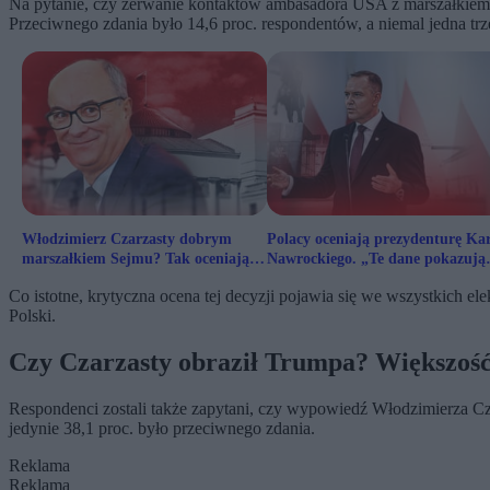
Na pytanie, czy zerwanie kontaktów ambasadora USA z marszałkiem
Przeciwnego zdania było 14,6 proc. respondentów, a niemal jedna trze
Włodzimierz Czarzasty dobrym
Polacy oceniają prezydenturę Ka
marszałkiem Sejmu? Tak oceniają
Nawrockiego. „Te dane pokazują
go Polacy
realną skalę problemu”
Co istotne, krytyczna ocena tej decyzji pojawia się we wszystkich ele
Polski.
Czy Czarzasty obraził Trumpa? Większość
Respondenci zostali także zapytani, czy wypowiedź Włodzimierza C
jedynie 38,1 proc. było przeciwnego zdania.
Reklama
Reklama