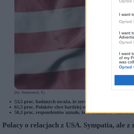
Opted 
I want t
Opted 
I want 
Advertis
Opted 
I want t
of my P
was col
Opted 
(fot. Shutterstock, X)
53,5 proc. badanych uważa, że zerwanie kontaktów ambas
61,5 proc. Polaków chce bardziej stanowczej postawy wobe
50,3 proc. respondentów uznało, że Włodzimierz Czarzast
Polacy o relacjach z USA. Sympatia, ale 