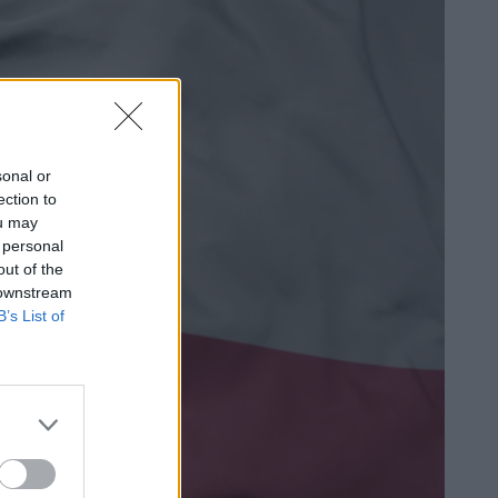
sonal or
ection to
ou may
 personal
out of the
 downstream
B’s List of