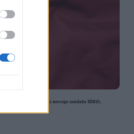
ko sojusznika – wynika z nowego sondażu IBRiS.
jach z Waszyngtonem.