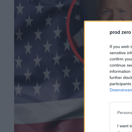
prod zero
If you wish 
sensitive in
confirm you
continue se
information 
further disc
participants
Downstream 
Persona
I want t