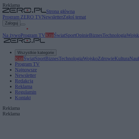
Reklama
Strona główna
Program ZERO TV
Newsletter
Zgłoś temat
Zaloguj
Na żywo
Program TV
Kraj
Świat
Sport
Opinie
Biznes
Technologia
Wojsk
Wszystkie kategorie
Kraj
Świat
Sport
Biznes
Technologia
Wojsko
Zdrowie
Kultura
Nau
Program TV
Najnowsze
Newsletter
Redakcja
Reklama
Regulamin
Kontakt
Reklama
Reklama