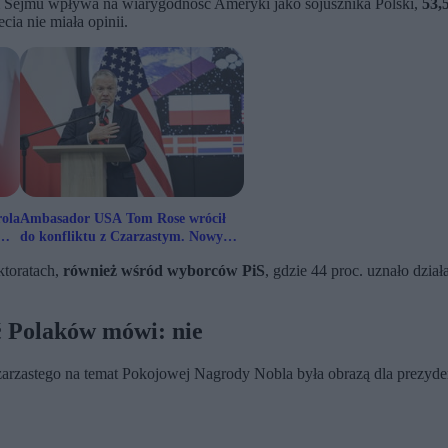
 Sejmu wpływa na wiarygodność Ameryki jako sojusznika Polski,
53,
cia nie miała opinii.
rola
Ambasador USA Tom Rose wrócił
do konfliktu z Czarzastym. Nowy
komentarz
ktoratach,
również wśród wyborców PiS
, gdzie 44 proc. uznało dzi
 Polaków mówi: nie
zarzastego na temat Pokojowej Nagrody Nobla była obrazą dla prezy