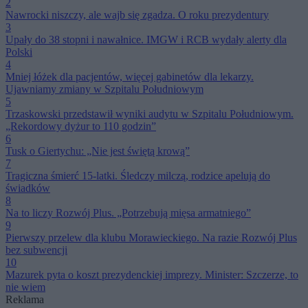
2
Nawrocki niszczy, ale wajb się zgadza. O roku prezydentury
3
Upały do 38 stopni i nawałnice. IMGW i RCB wydały alerty dla
Polski
4
Mniej łóżek dla pacjentów, więcej gabinetów dla lekarzy.
Ujawniamy zmiany w Szpitalu Południowym
5
Trzaskowski przedstawił wyniki audytu w Szpitalu Południowym.
„Rekordowy dyżur to 110 godzin”
6
Tusk o Giertychu: „Nie jest świętą krową”
7
Tragiczna śmierć 15-latki. Śledczy milczą, rodzice apelują do
świadków
8
Na to liczy Rozwój Plus. „Potrzebują mięsa armatniego”
9
Pierwszy przelew dla klubu Morawieckiego. Na razie Rozwój Plus
bez subwencji
10
Mazurek pyta o koszt prezydenckiej imprezy. Minister: Szczerze, to
nie wiem
Reklama