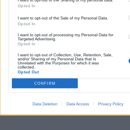
Na południu i wschodzie kraju obowiązują ostrzeżenia IMGW
Opted In
przed burzami. Strefa intensywnych opadów przesuwa się teraz na
wschód od Krakowa. Jest wyraźnie chłodniej, ale prognozy nie
pozostawiają złudzeń. Upały wrócą.
I want to opt-out of the Sale of my Personal Data.
Opted In
I want to opt-out of processing my Personal Data for
Targeted Advertising.
Krzysztof Jabłonowski
Opted In
Dzisiaj 13:40
4 min
I want to opt-out of Collection, Use, Retention, Sale,
Reklama
and/or Sharing of my Personal Data that Is
Reklama
Unrelated with the Purposes for which it was
collected.
Opted Out
CONFIRM
Data Deletion
Data Access
Privacy Policy