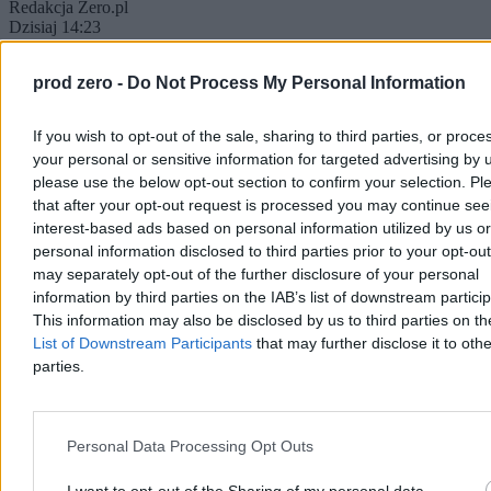
Redakcja Zero.pl
Dzisiaj 14:23
6 min
prod zero -
Do Not Process My Personal Information
Kraj
If you wish to opt-out of the sale, sharing to third parties, or proce
your personal or sensitive information for targeted advertising by 
please use the below opt-out section to confirm your selection. Pl
that after your opt-out request is processed you may continue see
interest-based ads based on personal information utilized by us or
personal information disclosed to third parties prior to your opt-ou
may separately opt-out of the further disclosure of your personal
information by third parties on the IAB’s list of downstream partici
This information may also be disclosed by us to third parties on t
List of Downstream Participants
that may further disclose it to othe
parties.
Jak długo potrwa ochłodzenie i kiedy wróci upał?
Personal Data Processing Opt Outs
Kapryśna pogoda w Polsce
I want to opt-out of the Sharing of my personal data.