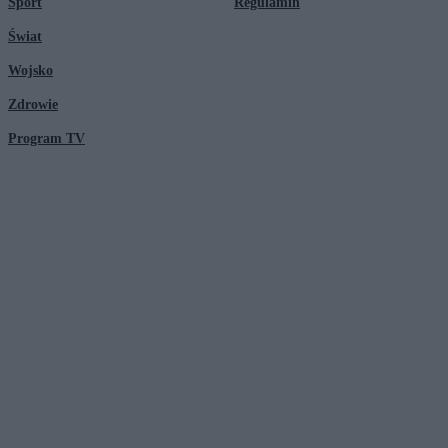
Sport
Regulamin
Świat
Wojsko
Zdrowie
Program TV
© 2026 Kanał Zero Spółka Akcyjna