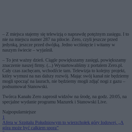
– Z miejsca stajemy się telewizją o naprawdę potężnym zasięgu. I to
nie na miejscu numer 287 na pilocie. Zero, czyli jeszcze przed
jedynką, jeszcze przed dwójką. Jedno wciśnięcie i witamy w
naszym świecie – wyjaśnił.
– To jest ważny dzień. Ciągle powiększamy zasięgi, powiększamy
znaczenie naszej firmy. (...) Wystartowaliśmy z portalem Zero.pl.
Cały czas zachęcam, wchodźcie tam. Telewizja to kolejny projekt,
który wymusi na nas dalszy rozwój. Mając swój kanał nie będziemy
mogli spocząć na laurach, nie będziemy mogli zdjąć nogi z gazu –
podsumował Stanowski.
Twórca Kanału Zero zaprosił widzów na środę, na godz. 20:05, na
specjalne wydanie programu Mazurek i Stanowski Live.
Najpopularniejsze
1
Afera w Szpitalu Południowym to wierzchołek góry lodowej. „A
góra może być całkiem spora”