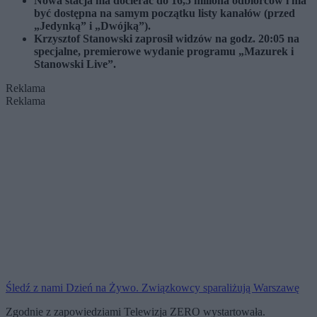
Nowa stacja ma docierać do 16,5 miliona odbiorców i ma
być dostępna na samym początku listy kanałów (przed
„Jedynką” i „Dwójką”).
Krzysztof Stanowski zaprosił widzów na godz. 20:05 na
specjalne, premierowe wydanie programu „Mazurek i
Stanowski Live”.
Reklama
Reklama
Śledź z nami Dzień na Żywo. Związkowcy sparaliżują Warszawę
Zgodnie z zapowiedziami Telewizja ZERO wystartowała.