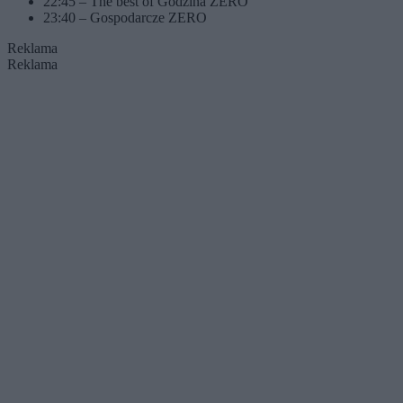
22:45 – The best of Godzina ZERO
23:40 – Gospodarcze ZERO
Reklama
Reklama