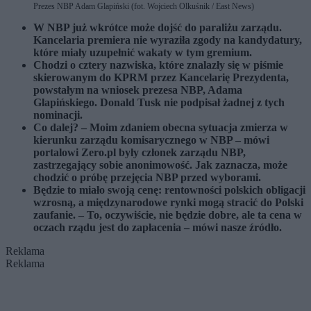
Prezes NBP Adam Glapiński (fot. Wojciech Olkuśnik / East News)
W NBP już wkrótce może dojść do paraliżu zarządu.
Kancelaria premiera nie wyraziła zgody na kandydatury,
które miały uzupełnić wakaty w tym gremium.
Chodzi o cztery nazwiska, które znalazły się w piśmie
skierowanym do KPRM przez Kancelarię Prezydenta,
powstałym na wniosek prezesa NBP, Adama
Glapińskiego. Donald Tusk nie podpisał żadnej z tych
nominacji.
Co dalej? – Moim zdaniem obecna sytuacja zmierza w
kierunku zarządu komisarycznego w NBP – mówi
portalowi Zero.pl były członek zarządu NBP,
zastrzegający sobie anonimowość. Jak zaznacza, może
chodzić o próbę przejęcia NBP przed wyborami.
Będzie to miało swoją cenę: rentowności polskich obligacji
wzrosną, a międzynarodowe rynki mogą stracić do Polski
zaufanie. – To, oczywiście, nie będzie dobre, ale ta cena w
oczach rządu jest do zapłacenia – mówi nasze źródło.
Reklama
Reklama