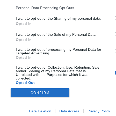
Polacy nie chcą iść na emeryturę. Liczba pracujących seniorów
wzrosła o połowę
Personal Data Processing Opt Outs
6
Spora zmiana na rynku mieszkaniowym. Mniej domów na rynku, a
I want to opt-out of the Sharing of my personal data.
potrzeby rosną
Opted In
7
Rząd szykuje nowy podatek, co na to prezydent? „Nie sięgamy do
kieszeni obywateli”
I want to opt-out of the Sale of my Personal Data.
8
Opted In
Trump znów „podpalił” ceny ropy. Natychmiastowa reakcja rynków
9
I want to opt-out of processing my Personal Data for
Jest projekt ustawy o pracy platformowej. Kurierzy i taksówkarze
Targeted Advertising.
przejdą na etat?
Opted In
10
Zboże z Ukrainy. Trwają poszukiwania zastępczych tras eksportu
I want to opt-out of Collection, Use, Retention, Sale,
Reklama
and/or Sharing of my Personal Data that Is
Unrelated with the Purposes for which it was
Reklama
collected.
Opted Out
CONFIRM
Data Deletion
Data Access
Privacy Policy