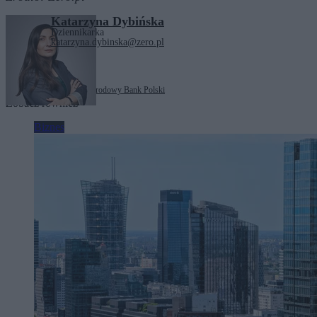
Katarzyna Dybińska
Dziennikarka
katarzyna.dybinska@zero.pl
Tagi:
Adam Glapiński
Narodowy Bank Polski
Zobacz również
Biznes