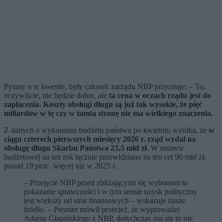
Pytany o te kwestie, były członek zarządu NBP przyznaje: – To,
oczywiście, nie będzie dobre, ale
ta cena w oczach rządu jest do
zapłacenia. Koszty obsługi długu są już tak wysokie, że pięć
miliardów w tę czy w tamta stronę nie ma wielkiego znaczenia.
Z danych o wykonaniu budżetu państwa po kwietniu wynika, że
w
ciągu czterech pierwszych miesięcy 2026 r. rząd wydał na
obsługę długu Skarbu Państwa 23,5 mld zł
. W ustawie
budżetowej na ten rok łącznie przewidziano na ten cel 90 mld zł,
ponad 19 proc. więcej niż w 2025 r.
– Przejęcie NBP przed zbliżającymi się wyborami to
pokazanie sprawczości i w tym sensie uzysk polityczny
jest większy od strat finansowych – wskazuje nasze
źródło. – Premier mówił przecież, że wyprowadzi
Adama Glapińskiego z NBP, dotychczas mu się to nie