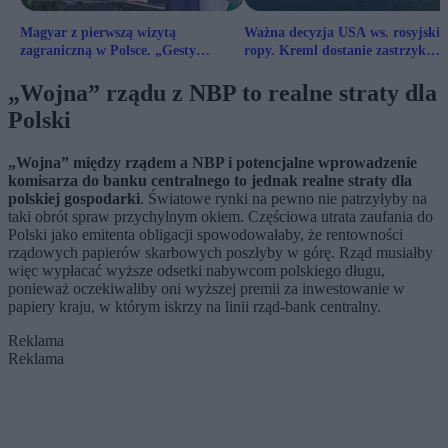
Magyar z pierwszą wizytą
Ważna decyzja USA ws. rosyjskie
zagraniczną w Polsce. „Gesty
ropy. Kreml dostanie zastrzyk
symboliczne”
gotówki
„Wojna” rządu z NBP to realne straty dla
Polski
„Wojna” między rządem a NBP i potencjalne wprowadzenie
komisarza do banku centralnego to jednak realne straty dla
polskiej gospodarki
. Światowe rynki na pewno nie patrzyłyby na
taki obrót spraw przychylnym okiem. Częściowa utrata zaufania do
Polski jako emitenta obligacji spowodowałaby, że rentowności
rządowych papierów skarbowych poszłyby w górę. Rząd musiałby
więc wypłacać wyższe odsetki nabywcom polskiego długu,
ponieważ oczekiwaliby oni wyższej premii za inwestowanie w
papiery kraju, w którym iskrzy na linii rząd-bank centralny.
Reklama
Reklama