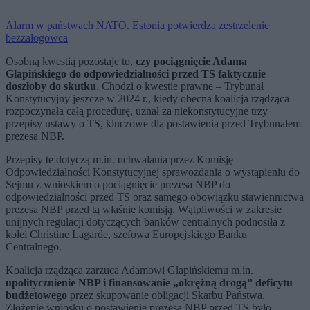
Alarm w państwach NATO. Estonia potwierdza zestrzelenie
bezzałogowca
Osobną kwestią pozostaje to,
czy pociągnięcie Adama
Glapińskiego do odpowiedzialności przed TS faktycznie
doszłoby do skutku
. Chodzi o kwestie prawne – Trybunał
Konstytucyjny jeszcze w 2024 r., kiedy obecna koalicja rządząca
rozpoczynała całą procedurę, uznał za niekonstytucyjne trzy
przepisy ustawy o TS, kluczowe dla postawienia przed Trybunałem
prezesa NBP.
Przepisy te dotyczą m.in. uchwalania przez Komisję
Odpowiedzialności Konstytucyjnej sprawozdania o wystąpieniu do
Sejmu z wnioskiem o pociągnięcie prezesa NBP do
odpowiedzialności przed TS oraz samego obowiązku stawiennictwa
prezesa NBP przed tą właśnie komisją. Wątpliwości w zakresie
unijnych regulacji dotyczących banków centralnych podnosiła z
kolei Christine Lagarde, szefowa Europejskiego Banku
Centralnego.
Koalicja rządząca zarzuca Adamowi Glapińskiemu m.in.
upolitycznienie NBP i finansowanie „okrężną drogą” deficytu
budżetowego
przez skupowanie obligacji Skarbu Państwa.
Złożenie wniosku o postawienie prezesa NBP przed TS było