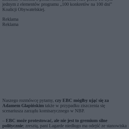
jednym z elementów programu „100 konkretów na 100 dni”
Koalicji Obywatelskiej.
Reklama
Reklama
Naszego rozmówcę pytamy,
czy EBC mógłby ująć się za
Adamem Glapińskim
także w przypadku ziszczenia się
scenariusza zarządu komisarycznego w NBP.
–
EBC może protestować, ale nie jest to gremium silne
politycznie
; zresztą, pani Lagarde niedługo ma odejść ze stanowiska