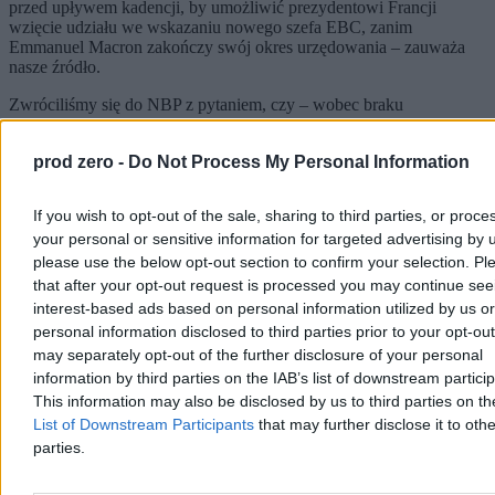
przed upływem kadencji, by umożliwić prezydentowi Francji
wzięcie udziału we wskazaniu nowego szefa EBC, zanim
Emmanuel Macron zakończy swój okres urzędowania – zauważa
nasze źródło.
Zwróciliśmy się do NBP z pytaniem, czy – wobec braku
kontrasygnaty premiera na postanowieniach dotyczących powołania
czterech członków zarządu NBP – prezes Adam Glapiński będzie
prod zero -
Do Not Process My Personal Information
kierował wnioski o powołanie do zarządu NBP innych osób albo
ponawiał poprzednie pismo. Czekamy na odpowiedź.
If you wish to opt-out of the sale, sharing to third parties, or proce
Najpopularniejsze
your personal or sensitive information for targeted advertising by 
1
Polacy przestaną wpadać w podatkowe sidła? Rząd zapowiada
please use the below opt-out section to confirm your selection. Pl
wyczekiwaną zmianę
that after your opt-out request is processed you may continue see
2
interest-based ads based on personal information utilized by us or
Opalanie na koszt podatnika? Kontrowersyjna kontrola skarbówki
personal information disclosed to third parties prior to your opt-ou
w Szczecinie
may separately opt-out of the further disclosure of your personal
3
information by third parties on the IAB’s list of downstream partici
Wolą kasę od legitymacji, czyli jak w Warszawie „odpolityczniono”
spółki
This information may also be disclosed by us to third parties on t
4
List of Downstream Participants
that may further disclose it to othe
„Nie grozi nam żaden blackout”. Polski operator uruchamia plan
parties.
specjalny
5