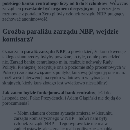
polskiego banku centralnego liczy od 6 do 8 członków
. Wówczas
zarząd ten
przestanie być organem decyzyjnym
– precyzuje w
rozmowie z portalem Zero.pl były członek zarządu NBP, pragnący
zachować anonimowość.
Groźba paraliżu zarządu NBP, wejdzie
komisarz?
Oznacza to
paraliż zarządu NBP
, a powiedzieć, że konsekwencje
takiego stanu rzeczy byłyby poważne, to tyle, co nie powiedzieć
nic. Zarząd banku centralnego m.in. realizuje uchwały Rady
Polityki Pieniężnej (decyduje ona o poziomie stóp procentowych w
Polsce) i zadania związane z polityką kursową (obejmują one m.in.
możliwość interwencji na rynku walutowym w sytuacjach
skrajnych, kiedy kurs złotego jest wyjątkowo niestabilny).
Jak zatem będzie funkcjonował bank centralny
, jeśli do
listopada rząd, Pałac Prezydencki i Adam Glapiński nie dojdą do
porozumienia?
– Moim zdaniem obecna sytuacja zmierza w kierunku
zarządu komisarycznego w NBP – mówi nam były
członek zarządu NBP. – Tego wprawdzie nie ma w
żadnej ustawie, ale – znając realia polityczne – znajdą