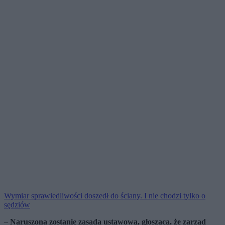
Wymiar sprawiedliwości doszedł do ściany. I nie chodzi tylko o
sędziów
–
Naruszona zostanie zasada ustawowa, głosząca, że zarząd