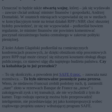
Oznaczać to będzie także
otwartą wojnę
, której – jak się wydawało
– zawsze chciał uniknąć minister finansów i gospodarki, Andrzej
Domański. W ostatnich miesiącach wypowiadał się on w mediach
w koncyliacyjnym tonie na temat działań RPP i NBP, choć słuszniej
byłoby powiedzieć, że się nie wypowiadał – podkreślał bowiem
regularnie, że minister finansów nie powinien komentować
poczynań niezależnego banku centralnego w zakresie polityki
pieniężnej.
Z kolei Adam Glapiński podkreślał na comiesięcznych
konferencjach prasowych, że dzięki obniżkom stóp procentowych
przez RPP rząd może cieszyć się niższymi kosztami obsługi długu
publicznego, co stanowi ulgę dla napiętego budżetu państwa.
Czy
ta kohabitacja to już przeszłość?
– To się skończyło, a powodem jest
SAFE 0 proc.
– zauważa nasz
rozmówca. –
To było nierozważne posunięcie pana prezesa
.
Wiem, że niedawno Francuzi zrobili podobny ruch, tj. zamienili
„stare” złoto w rezerwach Banque de France na „nowe” i
zaksięgowali zysk z tej transakcji, ale nie wychodzili z tym do
kamer. Tego rodzaju operację można było przeprowadzić
inteligentnie, nie przedstawiając jej jako kontrpropozycji wobec
rządowego projektu ustawy wdrażającej program SAFE.