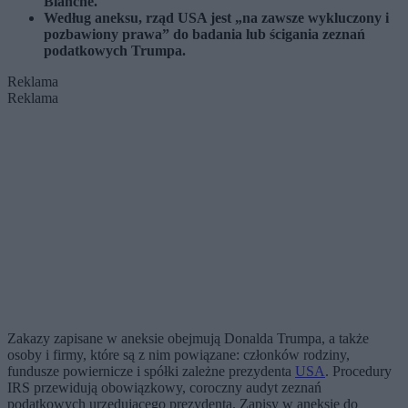
Blanche.
Według aneksu, rząd USA jest „na zawsze wykluczony i
pozbawiony prawa” do badania lub ścigania zeznań
podatkowych Trumpa.
Reklama
Reklama
Zakazy zapisane w aneksie obejmują Donalda Trumpa, a także
osoby i firmy, które są z nim powiązane: członków rodziny,
fundusze powiernicze i spółki zależne prezydenta
USA
. Procedury
IRS przewidują obowiązkowy, coroczny audyt zeznań
podatkowych urzędującego prezydenta. Zapisy w aneksie do