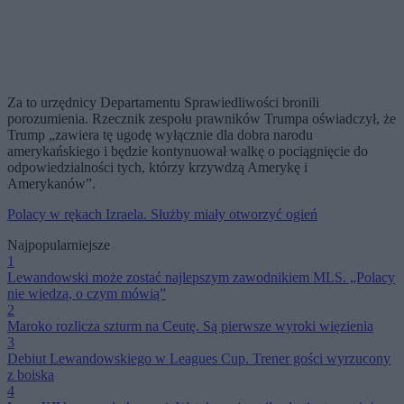
Za to urzędnicy Departamentu Sprawiedliwości bronili
porozumienia. Rzecznik zespołu prawników Trumpa oświadczył, że
Trump „zawiera tę ugodę wyłącznie dla dobra narodu
amerykańskiego i będzie kontynuował walkę o pociągnięcie do
odpowiedzialności tych, którzy krzywdzą Amerykę i
Amerykanów”.
Polacy w rękach Izraela. Służby miały otworzyć ogień
Najpopularniejsze
1
Lewandowski może zostać najlepszym zawodnikiem MLS. „Polacy
nie wiedzą, o czym mówią”
2
Maroko rozlicza szturm na Ceutę. Są pierwsze wyroki więzienia
3
Debiut Lewandowskiego w Leagues Cup. Trener gości wyrzucony
z boiska
4