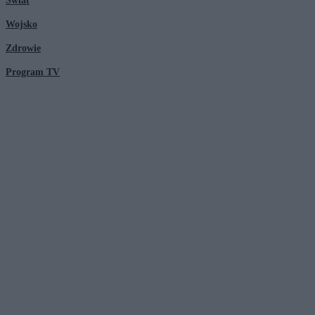
Świat
Wojsko
Zdrowie
Program TV
© 2026 Kanał Zero Spółka Akcyjna