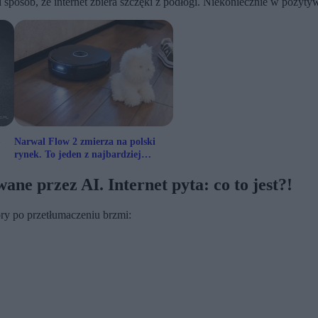
ki sposób, że internet zbiera szczęki z podłogi. Niekoniecznie w pozy
Narwal Flow 2 zmierza na polski
rynek. To jeden z najbardziej
wyczekiwanych robotów
ane przez AI. Internet pyta: co to jest?!
óry po przetłumaczeniu brzmi: