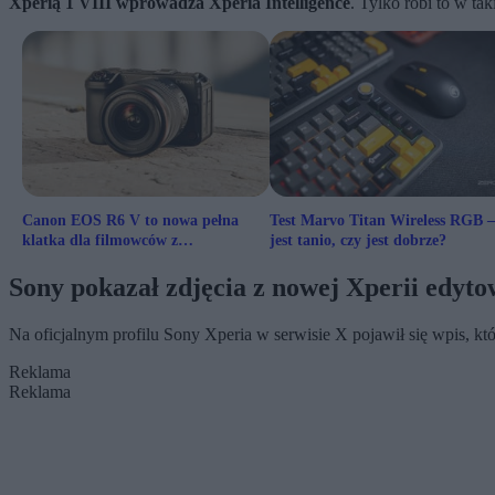
Xperią 1 VIII wprowadza Xperia Intelligence
. Tylko robi to w ta
Canon EOS R6 V to nowa pełna
Test Marvo Titan Wireless RGB –
klatka dla filmowców z
jest tanio, czy jest dobrze?
nagrywaniem w 7K
Sony pokazał zdjęcia z nowej Xperii edytow
Na oficjalnym profilu Sony Xperia w serwisie X pojawił się wpis, kt
Reklama
Reklama