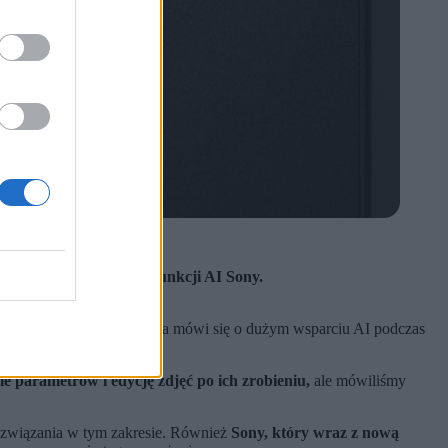
ria Intelligence.
a efektach pracy nowych funkcji AI Sony.
nu z dobrym aparatem.
ca. Faktycznie od niedawna mówi się o dużym wsparciu AI podczas
 parametrów i edycję zdjęć po ich zrobieniu,
ale mówiliśmy
 rozwiązania w tym zakresie. Również
Sony, który wraz z nową