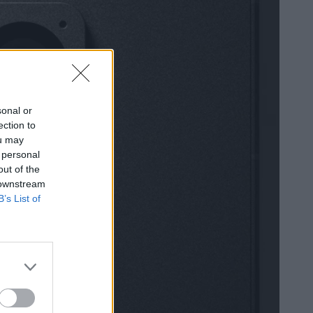
sonal or
ection to
ou may
 personal
out of the
 downstream
B’s List of