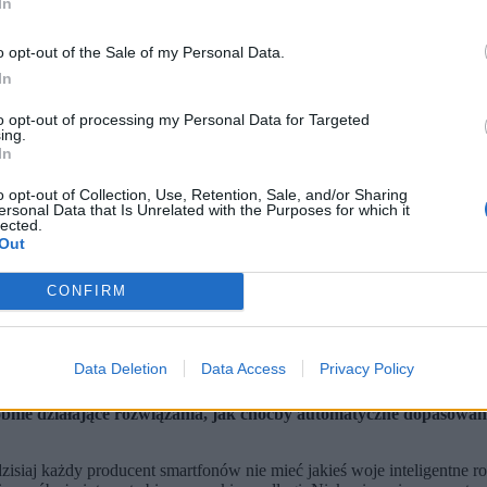
In
o opt-out of the Sale of my Personal Data.
In
to opt-out of processing my Personal Data for Targeted
ing.
In
o opt-out of Collection, Use, Retention, Sale, and/or Sharing
ersonal Data that Is Unrelated with the Purposes for which it
lected.
Out
zrobionymi nową Xperią 1 VIII, które zostały edytowane przez Xpe
CONFIRM
 być pozytywny – nie do końca. Internet nie zostawia suchej nitki n
radycyjnej fotografii, od lat nie potrafi zrobić własnego smartfo
ś stosunkowo nowego. W praktyce... można powiedzieć, że nie do koń
Data Deletion
Data Access
Privacy Policy
ają w kadrowaniu czy edycji zdjęć.
bnie działające rozwiązania, jak choćby automatyczne dopasowanie
 dzisiaj każdy producent smartfonów nie mieć jakieś woje inteligentne