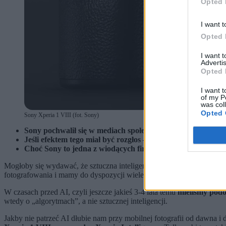
Opted 
I want t
Opted 
I want 
Advertis
Opted 
I want t
of my P
was col
Opted 
Sony Xperia 1 VIII (fot. Sony)
Sony pochwalił się w mediach społecznościowych zdjęciami 
Jeśli efektem tego miał być rozgłos – udało się. Jeśli miał
Choć Sony to jedna z wiodących firm na rynku mobilnej i t
Mogłoby się wydawać, że sztuczna inteligencja to w smartfonach co
fotografowania i mamy do dyspozycji wiele funkcji, które np. pomag
W czasach przed AI, czyli jeszcze jakieś 3-4 lata temu
mieliśmy podo
wtedy o „algorytmach”, a nie sztucznej inteligencji.
Jakby nie patrzeć AI dłubie nam przy mobilnej fotografii od dawna i