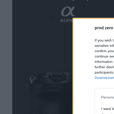
prod zero
If you wish 
sensitive in
confirm you
continue se
information 
further disc
participants
Downstream 
Persona
I want t