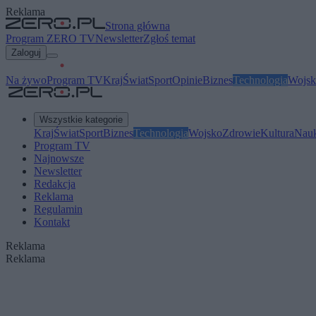
Reklama
Strona główna
Program ZERO TV
Newsletter
Zgłoś temat
Zaloguj
Na żywo
Program TV
Kraj
Świat
Sport
Opinie
Biznes
Technologia
Wojsk
Wszystkie kategorie
Kraj
Świat
Sport
Biznes
Technologia
Wojsko
Zdrowie
Kultura
Nau
Program TV
Najnowsze
Newsletter
Redakcja
Reklama
Regulamin
Kontakt
Reklama
Reklama