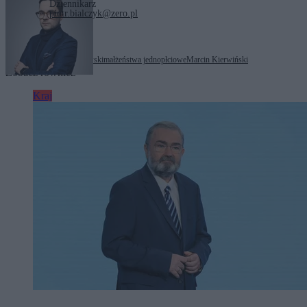
Dziennikarz
piotr.bialczyk@zero.pl
Tagi:
Krzysztof Gawkowski
małżeństwa jednopłciowe
Marcin Kierwiński
Zobacz również
Kraj