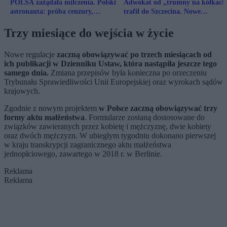
POLSA zażądała milczenia. Polski
Adwokat od „trumny na kółkach
astronauta: próba cenzury,
trafił do Szczecina. Nowe
marginalizowania i uciszania
postępowanie w tle
Trzy miesiące do wejścia w życie
Nowe regulacje
zaczną obowiązywać po trzech miesiącach od
ich publikacji w Dzienniku Ustaw, która nastąpiła jeszcze tego
samego dnia.
Zmiana przepisów była konieczna po orzeczeniu
Trybunału Sprawiedliwości Unii Europejskiej oraz wyrokach sądów
krajowych.
Zgodnie z nowym projektem
w Polsce zaczną obowiązywać trzy
formy aktu małżeństwa
. Formularze zostaną dostosowane do
związków zawieranych przez kobietę i mężczyznę, dwie kobiety
oraz dwóch mężczyzn. W ubiegłym tygodniu dokonano pierwszej
w kraju transkrypcji zagranicznego aktu małżeństwa
jednopłciowego, zawartego w 2018 r. w Berlinie.
Reklama
Reklama