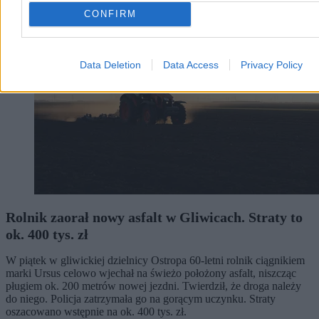
CONFIRM
Data Deletion
Data Access
Privacy Policy
Rolnik zaorał nowy asfalt w Gliwicach. Straty to
ok. 400 tys. zł
W piątek w gliwickiej dzielnicy Ostropa 60-letni rolnik ciągnikiem
marki Ursus celowo wjechał na świeżo położony asfalt, niszcząc
pługiem ok. 200 metrów nowej jezdni. Twierdził, że droga należy
do niego. Policja zatrzymała go na gorącym uczynku. Straty
oszacowano wstępnie na ok. 400 tys. zł.