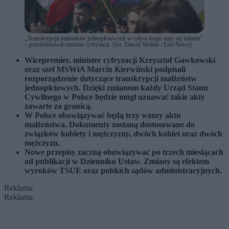
„Transkrypcja małżeństw jednopłciowych w całym kraju staje się faktem”
– poinformował minister cyfryzacji. (fot. Dawid Wolski / East News)
Wicepremier, minister cyfryzacji Krzysztof Gawkowski
oraz szef MSWiA Marcin Kierwiński podpisali
rozporządzenie dotyczące transkrypcji małżeństw
jednopłciowych. Dzięki zmianom każdy Urząd Stanu
Cywilnego w Polsce będzie mógł uznawać takie akty
zawarte za granicą.
W Polsce obowiązywać będą trzy wzory aktu
małżeństwa. Dokumenty zostaną dostosowane do
związków kobiety i mężczyzny, dwóch kobiet oraz dwóch
mężczyzn.
Nowe przepisy zaczną obowiązywać po trzech miesiącach
od publikacji w Dzienniku Ustaw. Zmiany są efektem
wyroków TSUE oraz polskich sądów administracyjnych.
Reklama
Reklama