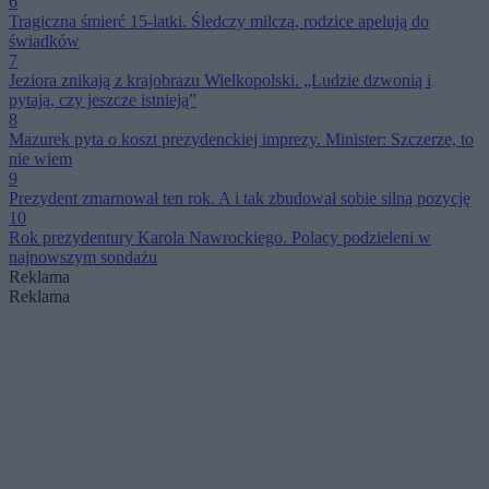
6
Tragiczna śmierć 15-latki. Śledczy milczą, rodzice apelują do
świadków
7
Jeziora znikają z krajobrazu Wielkopolski. „Ludzie dzwonią i
pytają, czy jeszcze istnieją”
8
Mazurek pyta o koszt prezydenckiej imprezy. Minister: Szczerze, to
nie wiem
9
Prezydent zmarnował ten rok. A i tak zbudował sobie silną pozycję
10
Rok prezydentury Karola Nawrockiego. Polacy podzieleni w
najnowszym sondażu
Reklama
Reklama