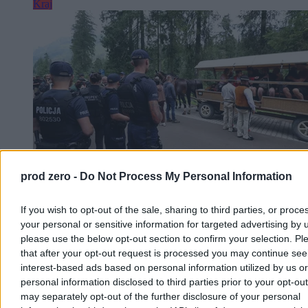
Kraj
prod zero -
Do Not Process My Personal Information
If you wish to opt-out of the sale, sharing to third parties, or proce
Pikieta przeciw transportowi konnemu do
your personal or sensitive information for targeted advertising by 
Morskiego Oka. Wozacy odpierają zarzuty
please use the below opt-out section to confirm your selection. Pl
that after your opt-out request is processed you may continue see
W sobotę na Palenicy Białczańskiej odbyła się pikieta przeciw
interest-based ads based on personal information utilized by us or
transportowi konnemu do Morskiego Oka. Aktywiści z ruchu Dla
personal information disclosed to third parties prior to your opt-ou
Zwierząt i DIOZ domagają się całkowitego zakazu przewozów,
may separately opt-out of the further disclosure of your personal
twierdząc, że konie są męczone. Wozacy i eksperci weterynarii