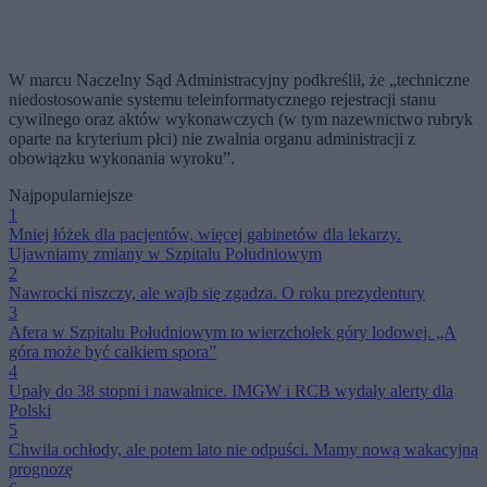
W marcu Naczelny Sąd Administracyjny podkreślił, że „techniczne
niedostosowanie systemu teleinformatycznego rejestracji stanu
cywilnego oraz aktów wykonawczych (w tym nazewnictwo rubryk
oparte na kryterium płci) nie zwalnia organu administracji z
obowiązku wykonania wyroku”.
Najpopularniejsze
1
Mniej łóżek dla pacjentów, więcej gabinetów dla lekarzy.
Ujawniamy zmiany w Szpitalu Południowym
2
Nawrocki niszczy, ale wajb się zgadza. O roku prezydentury
3
Afera w Szpitalu Południowym to wierzchołek góry lodowej. „A
góra może być całkiem spora”
4
Upały do 38 stopni i nawałnice. IMGW i RCB wydały alerty dla
Polski
5
Chwila ochłody, ale potem lato nie odpuści. Mamy nową wakacyjną
prognozę