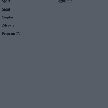
Sport
Regulamin
Świat
Wojsko
Zdrowie
Program TV
© 2026 Kanał Zero Spółka Akcyjna