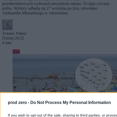
przedterminowych wyborach prezydenta miasta. To jego czwarta
próba. Wybory odbędą się 27 września po tym, odwołano
Aleksandra Miszalskiego w referendum.
Tomasz Pałasz
Dzisiaj 20:32
4 min
Kraj
prod zero -
Do Not Process My Personal Information
If you wish to opt-out of the sale, sharing to third parties, or proce