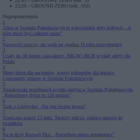
22:45 – DROGOWE ZERO (odc. 3)
23:20 – GROUND ZERO (odc. 102)
Najpopularniejsze
1
Afera w Szpitalu Południowym to wierzchołek góry lodowej. „A
góra może być całkiem spora”
2
Nawrocki niszczy, ale wajb się zgadza. O roku prezydentury
3
Upały do 38 stopni i nawałnice. IMGW i RCB wydały alerty dla
Polski
4
Mniej łóżek dla pacjentów, więcej gabinetów dla lekarzy.
Ujawniamy zmiany w Szpitalu Południowym
5
Trzaskowski przedstawił wyniki audytu w Szpitalu Południowym.
„Rekordowy dyżur to 110 godzin”
6
Tusk o Giertychu: „Nie jest świętą krową”
7
Tragiczna śmierć 15-latki. Śledczy milczą, rodzice apelują do
świadków
8
Na to liczy Rozwój Plus. „Potrzebują mięsa armatniego”