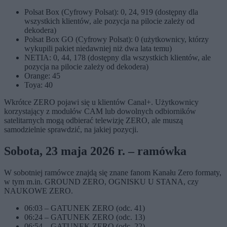
Polsat Box (Cyfrowy Polsat): 0, 24, 919 (dostępny dla
wszystkich klientów, ale pozycja na pilocie zależy od
dekodera)
Polsat Box GO (Cyfrowy Polsat): 0 (użytkownicy, którzy
wykupili pakiet niedawniej niż dwa lata temu)
NETIA: 0, 44, 178 (dostępny dla wszystkich klientów, ale
pozycja na pilocie zależy od dekodera)
Orange: 45
Toya: 40
Wkrótce ZERO pojawi się u klientów Canal+. Użytkownicy
korzystający z modułów CAM lub dowolnych odbiorników
satelitarnych mogą odbierać telewizję ZERO, ale muszą
samodzielnie sprawdzić, na jakiej pozycji.
Sobota, 23 maja 2026 r. – ramówka
W sobotniej ramówce znajdą się znane fanom Kanału Zero formaty,
w tym m.in. GROUND ZERO, OGNISKU U STANA, czy
NAUKOWE ZERO.
06:03 – GATUNEK ZERO (odc. 41)
06:24 – GATUNEK ZERO (odc. 13)
06:54 – GATUNEK ZERO (odc. 22)