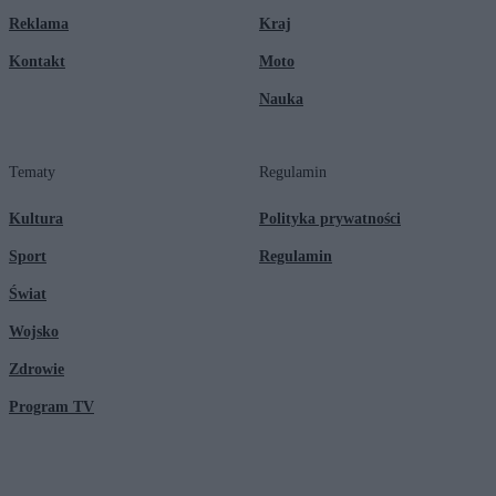
Reklama
Kraj
Kontakt
Moto
Nauka
Tematy
Regulamin
Kultura
Polityka prywatności
Sport
Regulamin
Świat
Wojsko
Zdrowie
Program TV
© 2026 Kanał Zero Spółka Akcyjna