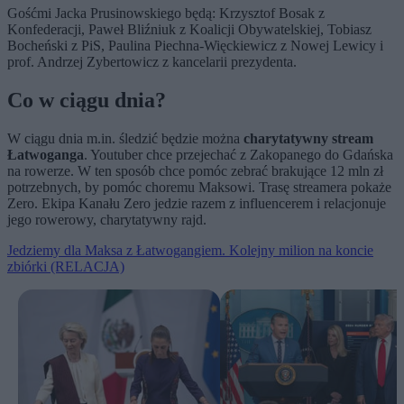
Gośćmi Jacka Prusinowskiego będą: Krzysztof Bosak z
Konfederacji, Paweł Bliźniuk z Koalicji Obywatelskiej, Tobiasz
Bocheński z PiS, Paulina Piechna-Więckiewicz z Nowej Lewicy i
prof. Andrzej Zybertowicz z kancelarii prezydenta.
Co w ciągu dnia?
W ciągu dnia m.in. śledzić będzie można
charytatywny stream
Łatwoganga
. Youtuber chce przejechać z Zakopanego do Gdańska
na rowerze. W ten sposób chce pomóc zebrać brakujące 12 mln zł
potrzebnych, by pomóc choremu Maksowi. Trasę streamera pokaże
Zero. Ekipa Kanału Zero jedzie razem z influencerem i relacjonuje
jego rowerowy, charytatywny rajd.
Jedziemy dla Maksa z Łatwogangiem. Kolejny milion na koncie
zbiórki (RELACJA)