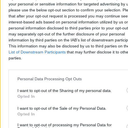
your personal or sensitive information for targeted advertising by 
please use the below opt-out section to confirm your selection. Pl
that after your opt-out request is processed you may continue see
Chwila ochłody, ale potem lato nie odpuści. Mamy
interest-based ads based on personal information utilized by us or
nową wakacyjną prognozę
personal information disclosed to third parties prior to your opt-ou
may separately opt-out of the further disclosure of your personal
Po fali upałów, w trakcie których temperatury sięgały 40 st. C,
information by third parties on the IAB’s list of downstream partici
czeka nas ochłodzenie. Jak podają meteorolodzy, nie potrwa ono
długo. – Lato nie odpuszcza, choć okresy cieplejsze będą
This information may also be disclosed by us to third parties on t
przeplatały się z chłodniejszymi – zapowiedział w rozmowie z
List of Downstream Participants
that may further disclose it to othe
Zero.pl Przemysław Makarewicz z Instytutu Meteorologii i
parties.
Gospodarki Wodnej.
Personal Data Processing Opt Outs
Paweł Żurek
Dzisiaj 19:12
I want to opt-out of the Sharing of my personal data.
4 min
Opted In
Reklama
Reklama
I want to opt-out of the Sale of my Personal Data.
Opted In
I want to opt-out of processing my Personal Data for