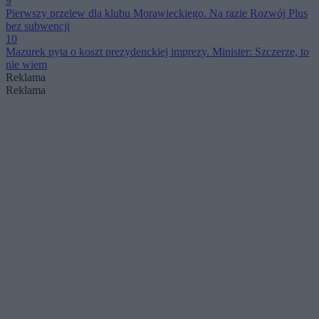
9
Pierwszy przelew dla klubu Morawieckiego. Na razie Rozwój Plus
bez subwencji
10
Mazurek pyta o koszt prezydenckiej imprezy. Minister: Szczerze, to
nie wiem
Reklama
Reklama