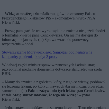
–
Widzę atmosferę triumfalizmu
, głównie ze strony Pałacu
Prezydenckiego i klakierów PiS – skomentował wyrok NSA
Kierwiński.
– Proszę pamiętać, że ten wyrok sądu nie zmienia nic, jeżeli chodzi
o formalne kwestie pana Cenckiewicza. On nie ma dostępu do
informacji niejawnych. (...) Sprawa wraca do ponownego
rozpatrzenia – dodał.
Stowarzyszenie Morawieckiego. Samograj pod negatywną
kampanię: pandemia, kredyt 2 proc.
W dalszej części minister spraw wewnętrznych i administracji
przypomniał medialne doniesienia dotyczące stanu zdrowia szefa
BBN.
– Mamy do czynienia z gościem, który, z tego co wiemy, poddawał
się leczeniu lekami, po których nawet chyba nie można prowadzić
samochodu. (...)
Fakt o zażywaniu tych leków pan Cenckiewicz
zataił. Mają służby udawać, że tego nie widzą?
– pytał
Kierwiński.
– Jedna sprawa to poddawanie się temu leczeniu. Tego nie oceniam,