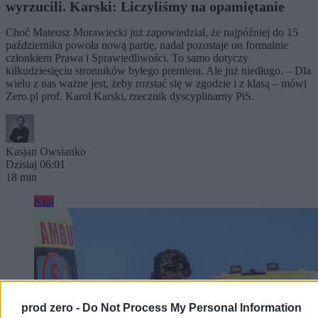
wyrzucili. Karski: Liczyliśmy na opamiętanie
Choć Mateusz Morawiecki już zapowiedział, że najpóźniej do 15
października powoła nową partię, nadal pozostaje on formalnie
członkiem Prawa i Sprawiedliwości. To samo dotyczy
kilkudziesięciu stronników byłego premiera. Ale już niedługo. – Dla
wielu z nas ważne jest, żeby rozstać się w zgodzie i z klasą – mówi
Zero.pl prof. Karol Karski, rzecznik dyscyplinarny PiS.
Kasjan Owsianko
Dzisiaj 06:01
18 min
Kraj
prod zero -
Do Not Process My Personal Information