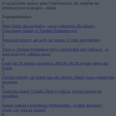
to są prywatne sprawy pana Cenckiewicza, ale zatajenie tej
informacji jest szokujące – dodał.
Najpopularniejsze
1
Mniej łóżek dla pacjentów, więcej gabinetów dla lekarzy.
Ujawniamy zmiany w Szpitalu Południowym
2
Nawrocki niszczy, ale wajb się zgadza. O roku prezydentury
3
Afera w Szpitalu Południowym to wierzchołek góry lodowej. „A
góra może być całkiem spora”
4
Upały do 38 stopni i nawałnice. IMGW i RCB wydały alerty dla
Polski
5
Chwila ochłody, ale potem lato nie odpuści. Mamy nową wakacyjną
prognozę
6
Tragiczna śmierć 15-latki. Śledczy milczą, rodzice apelują do
świadków
7
Jeziora znikają z krajobrazu Wielkopolski. „Ludzie dzwonią i
pytają, czy jeszcze istnieją”
8