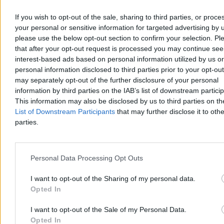
If you wish to opt-out of the sale, sharing to third parties, or proce
your personal or sensitive information for targeted advertising by 
please use the below opt-out section to confirm your selection. Pl
that after your opt-out request is processed you may continue see
interest-based ads based on personal information utilized by us or
personal information disclosed to third parties prior to your opt-ou
Dwaj chłopcy wyciągnięci ze zbiornika ppoż. w
may separately opt-out of the further disclosure of your personal
Szczecinie. Udana reanimacja
information by third parties on the IAB’s list of downstream partici
This information may also be disclosed by us to third parties on t
W sobotę po godz. 14 w Szczecinie dwóch chłopców w wieku 9 i
List of Downstream Participants
that may further disclose it to othe
11 lat wpadło do zbiornika przeciwpożarowego na terenie SP 18.
parties.
Wyciągnęli ich przypadkowi przechodnie, a strażacy i ratownicy
medyczni przywrócili obu chłopcom czynności życiowe. Policja
bada okoliczności zdarzenia pod nadzorem prokuratury.
Personal Data Processing Opt Outs
I want to opt-out of the Sharing of my personal data.
Aleksandra Cieślik
Opted In
Wczoraj 20:06
3 min
Reklama
I want to opt-out of the Sale of my Personal Data.
Reklama
Opted In