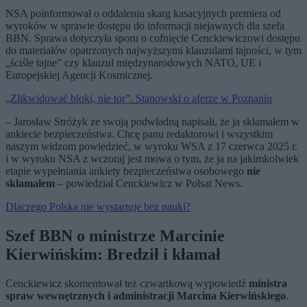
NSA poinformował o oddaleniu skarg kasacyjnych premiera od
wyroków w sprawie dostępu do informacji niejawnych dla szefa
BBN. Sprawa dotyczyła sporu o cofnięcie Cenckiewiczowi dostępu
do materiałów opatrzonych najwyższymi klauzulami tajności, w tym
„ściśle tajne” czy klauzul międzynarodowych NATO, UE i
Europejskiej Agencji Kosmicznej.
„Zlikwidować bloki, nie tor”. Stanowski o aferze w Poznaniu
– Jarosław Stróżyk ze swoją podwładną napisali, że ja skłamałem w
ankiecie bezpieczeństwa. Chcę panu redaktorowi i wszystkim
naszym widzom powiedzieć, w wyroku WSA z 17 czerwca 2025 r.
i w wyroku NSA z wczoraj jest mowa o tym, że ja na jakimkolwiek
etapie wypełniania ankiety bezpieczeństwa osobowego
nie
skłamałem
– powiedział Cenckiewicz w Polsat News.
Dlaczego Polska nie wystartuje bez nauki?
Szef BBN o ministrze Marcinie
Kierwińskim: Bredził i kłamał
Cenckiewicz skomentował też czwartkową wypowiedź
ministra
spraw wewnętrznych i administracji Marcina Kierwińskiego
.