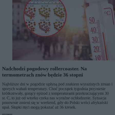
Nadchodzi pogodowy rollercoaster. Na
termometrach znów będzie 36 stopni
Najbliższe dni w pogodzie upłyną pod znakiem wyrazistych zmian i
sporych wahań temperatury. Choć początek tygodnia przyniesie
krótkotrwały, gorący epizod z temperaturami przekraczającymi 30
st. C, to już od wtorku czeka nas wyraźne ochłodzenie. Sytuacja
ponownie zmieni się w weekend, gdy do Polski wróci afrykański
upał. Słupki rtęci mogą pokazać aż 36 kresek.