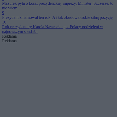
Mazurek pyta o koszt prezydenckiej imprezy. Minister: Szczerze, to
nie wiem
9
Prezydent zmarnował ten rok. A i tak zbudował sobie silną pozycję
10
Rok prezydentury Karola Nawrockiego. Polacy podzieleni w
najnowszym sondażu
Reklama
Reklama