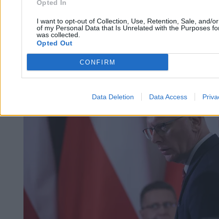
Olga Erenc
Opted In
11.02.2026
7 min
I want to opt-out of Collection, Use, Retention, Sale, and/o
of my Personal Data that Is Unrelated with the Purposes for
was collected.
Kraj
Opted Out
CONFIRM
Data Deletion
Data Access
Priva