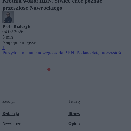
Kłótnia wokół RBN. Siwiec chce poznać
przeszłość Nawrockiego
Piotr Białczyk
04.02.2026
5 min
Najpopularniejsze
1
Prezydent mianuje nowego szefa BBN. Podano datę uroczystości
Zero.pl
Tematy
Redakcja
Biznes
Newsletter
Opinie