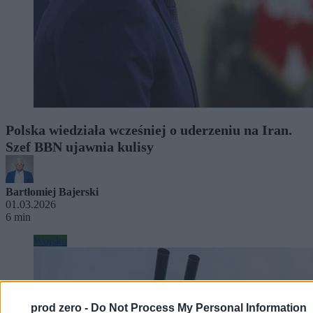
Polska wiedziała wcześniej o uderzeniu na Iran.
Szef BBN ujawnia kulisy
Bartłomiej Bajerski
01.03.2026
6 min
Wojsko
prod zero -
Do Not Process My Personal Information