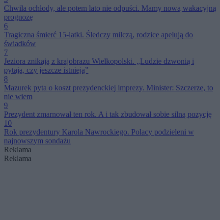
Chwila ochłody, ale potem lato nie odpuści. Mamy nową wakacyjną
prognozę
6
Tragiczna śmierć 15-latki. Śledczy milczą, rodzice apelują do
świadków
7
Jeziora znikają z krajobrazu Wielkopolski. „Ludzie dzwonią i
pytają, czy jeszcze istnieją”
8
Mazurek pyta o koszt prezydenckiej imprezy. Minister: Szczerze, to
nie wiem
9
Prezydent zmarnował ten rok. A i tak zbudował sobie silną pozycję
10
Rok prezydentury Karola Nawrockiego. Polacy podzieleni w
najnowszym sondażu
Reklama
Reklama