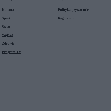
Kultura
Polityka prywatności
Sport
Regulamin
Świat
Wojsko
Zdrowie
Program TV
© 2026 Kanał Zero Spółka Akcyjna