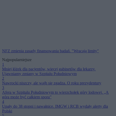
NFZ zmienia zasady finansowania badań. "Wracają limity"
Najpopularniejsze
1
Mniej łóżek dla pacjentów, więcej gabinetów dla lekarzy.
Ujawniamy zmiany w Szpitalu Południowym
2
Nawrocki niszczy, ale wajb się zgadza. O roku prezydentury
3
Afera w Szpitalu Południowym to wierzchołek góry lodowej. „A
góra może być całkiem spora”
4
Upały do 38 stopni i nawałnice. IMGW i RCB wydały alerty dla
Polski
5