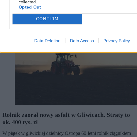
collected.
Opted Out
Kraj
CONFIRM
Data Deletion
Data Access
Privacy Policy
Rolnik zaorał nowy asfalt w Gliwicach. Straty to
ok. 400 tys. zł
W piątek w gliwickiej dzielnicy Ostropa 60-letni rolnik ciągnikiem