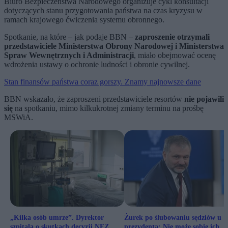
Biuro Bezpieczeństwa Narodowego organizuje cykl konsultacji
dotyczących stanu przygotowania państwa na czas kryzysu w
ramach krajowego ćwiczenia systemu obronnego.
Spotkanie, na które – jak podaje BBN –
zaproszenie otrzymali
przedstawiciele Ministerstwa Obrony Narodowej i Ministerstwa
Spraw Wewnętrznych i Administracji
, miało obejmować ocenę
wdrożenia ustawy o ochronie ludności i obronie cywilnej.
Stan finansów państwa coraz gorszy. Znamy najnowsze dane
BBN wskazało, że zaproszeni przedstawiciele resortów
nie pojawili
się
na spotkaniu, mimo kilkukrotnej zmiany terminu na prośbę
MSWiA.
„Kilka osób umrze”. Dyrektor
Żurek po ślubowaniu sędziów u
szpitala o skutkach decyzji NFZ
prezydenta: Nie może sobie ich