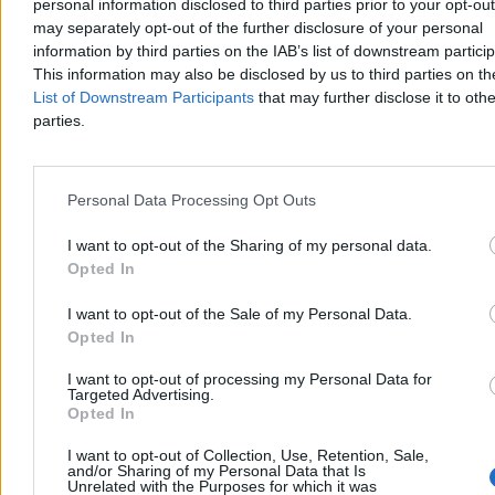
W sobotę na Palenicy Białczańskiej odbyła się pikieta przeciw
personal information disclosed to third parties prior to your opt-ou
transportowi konnemu do Morskiego Oka. Aktywiści z ruchu Dla
may separately opt-out of the further disclosure of your personal
Zwierząt i DIOZ domagają się całkowitego zakazu przewozów,
information by third parties on the IAB’s list of downstream partici
twierdząc, że konie są męczone. Wozacy i eksperci weterynarii
This information may also be disclosed by us to third parties on t
wskazują, że zwierzęta są corocznie badane i chronione
List of Downstream Participants
that may further disclose it to othe
regulaminem TPN.
parties.
Aleksandra Cieślik
Personal Data Processing Opt Outs
Wczoraj 19:20
4 min
I want to opt-out of the Sharing of my personal data.
Reklama
Opted In
Reklama
I want to opt-out of the Sale of my Personal Data.
Opted In
I want to opt-out of processing my Personal Data for
Targeted Advertising.
Opted In
I want to opt-out of Collection, Use, Retention, Sale,
and/or Sharing of my Personal Data that Is
Unrelated with the Purposes for which it was