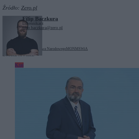
Źródło:
Zero.pl
Filip Baczkura
Dziennikarz
filip.baczkura@zero.pl
Tagi:
Biuro Bezpieczeństwa Narodowego
MON
MSWiA
Zobacz również
Kraj