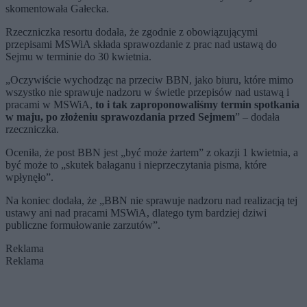
skomentowała Gałecka.
Rzeczniczka resortu dodała, że zgodnie z obowiązującymi
przepisami MSWiA składa sprawozdanie z prac nad ustawą do
Sejmu w terminie do 30 kwietnia.
„Oczywiście wychodząc na przeciw BBN, jako biuru, które mimo
wszystko nie sprawuje nadzoru w świetle przepisów nad ustawą i
pracami w MSWiA,
to i tak zaproponowaliśmy termin spotkania
w maju, po złożeniu sprawozdania przed Sejmem
” – dodała
rzeczniczka.
Oceniła, że post BBN jest „być może żartem” z okazji 1 kwietnia, a
być może to „skutek bałaganu i nieprzeczytania pisma, które
wpłynęło”.
Na koniec dodała, że „BBN nie sprawuje nadzoru nad realizacją tej
ustawy ani nad pracami MSWiA, dlatego tym bardziej dziwi
publiczne formułowanie zarzutów”.
Reklama
Reklama