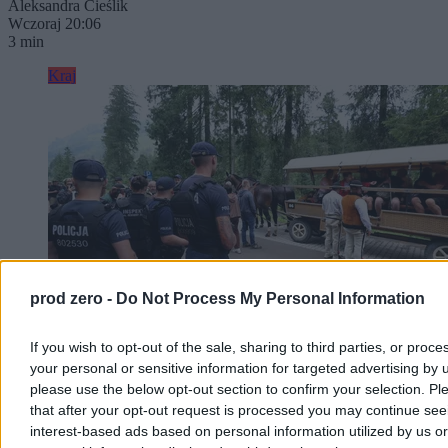
Aleksandra Cieślik
Wczoraj 20:06
3 min
Kraj
prod zero -
Do Not Process My Personal Information
If you wish to opt-out of the sale, sharing to third parties, or proce
your personal or sensitive information for targeted advertising by 
Pikieta przeciw transportowi konnemu do
please use the below opt-out section to confirm your selection. Pl
that after your opt-out request is processed you may continue see
Morskiego Oka. Wozacy odpierają zarzuty
interest-based ads based on personal information utilized by us or