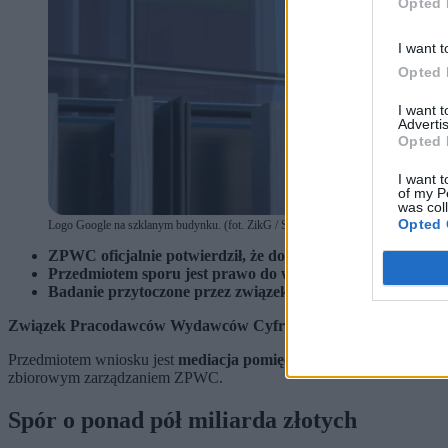
Opted 
I want t
Opted 
I want 
Advertis
Opted 
I want t
of my P
was col
Opted 
Logo Google na szklanym budynku. (fot. ZikG / Shutterstock)
ZPWC oficjalnie potwierdził, że dotychczasowe rozmowy z 
Przedmiotem sporu jest prawo do wynagrodzenia z tytułu
Badanie przytoczone przez związek wycenia roszczenia po
Związek Pracodawców Wydawców Cyfrowych
(ZPWC) na swojej 
Przedmiotem wniosku jest
mediacja pomiędzy ZPWC a spółkami z
zbiorowym zarządzaniem ZPWC.
Spór o ponad pół miliarda złotych