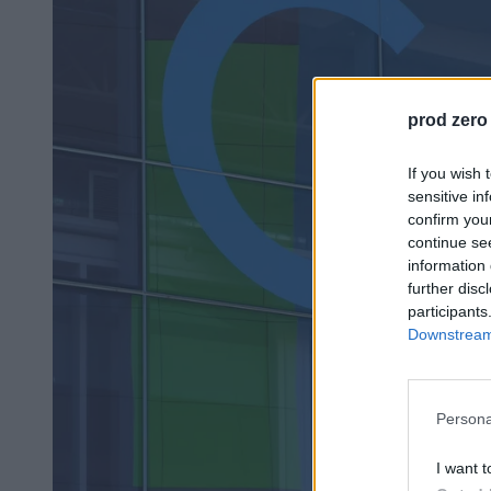
prod zero
If you wish 
sensitive in
confirm you
continue se
information 
further disc
participants
Downstream 
Persona
I want t