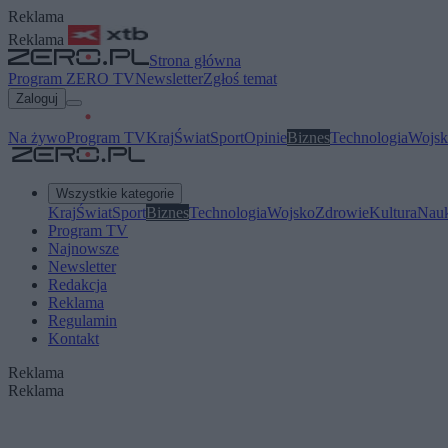
Reklama
Reklama
Strona główna
Program ZERO TV
Newsletter
Zgłoś temat
Zaloguj
Na żywo
Program TV
Kraj
Świat
Sport
Opinie
Biznes
Technologia
Wojsk
Wszystkie kategorie
Kraj
Świat
Sport
Biznes
Technologia
Wojsko
Zdrowie
Kultura
Nau
Program TV
Najnowsze
Newsletter
Redakcja
Reklama
Regulamin
Kontakt
Reklama
Reklama