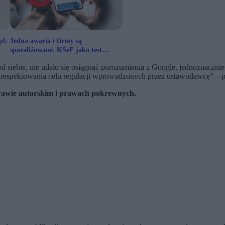
pl:
Jedna awaria i firmy są
sparaliżowane. KSeF jako test
zaufania do państwa
e od siebie, nie udało się osiągnąć porozumienia z Google, jednoznac
 respektowania celu regulacji wprowadzonych przez ustawodawcę” –
 prawie autorskim i prawach pokrewnych.