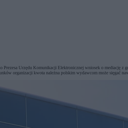
zesa Urzędu Komunikacji Elektronicznej wniosek o mediację z gru
cunków organizacji kwota należna polskim wydawcom może sięgać naw