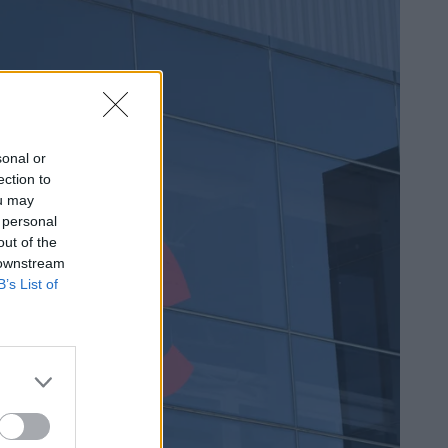
sonal or
ection to
ou may
 personal
out of the
 downstream
B’s List of