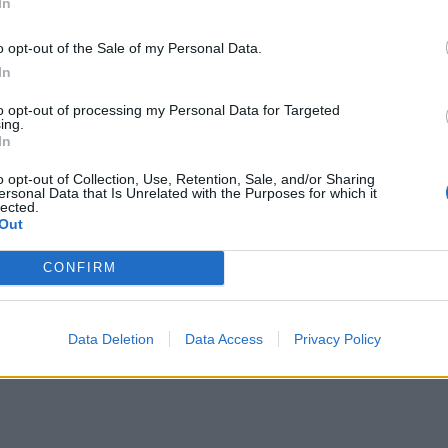
In
o opt-out of the Sale of my Personal Data.
In
to opt-out of processing my Personal Data for Targeted
ing.
In
o opt-out of Collection, Use, Retention, Sale, and/or Sharing
ersonal Data that Is Unrelated with the Purposes for which it
lected.
Out
Google nie przyniosły rynkowego porozumienia, co zmusiło organ
CONFIRM
 praw pokrewnych.
lskich wydawców na ponad pół miliarda złotych.
stronie opublikował informację o złożeniu wniosku do Prezesa Urzęd
Data Deletion
Data Access
Privacy Policy
 grupy Alphabet
w sprawie sporu dotyczącego wynagrodzenia należne