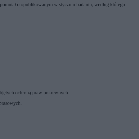
ypomniał o opublikowanym w styczniu badaniu, według którego
jętych ochroną praw pokrewnych.
 prasowych.