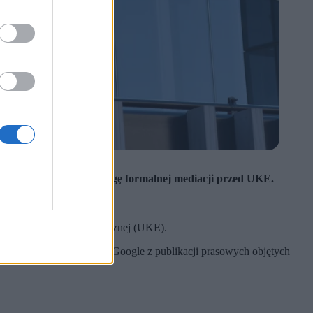
izację do wejścia na drogę formalnej mediacji przed UKE.
u Komunikacji Elektronicznej (UKE).
go za korzystanie przez Google z publikacji prasowych objętych