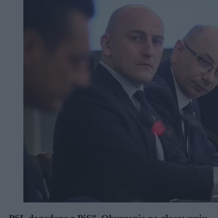
„PSL dogadane z PiS”. Oburzenie po głosowaniu