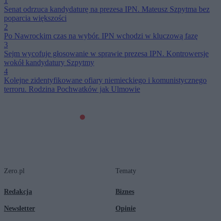
1
Senat odrzuca kandydaturę na prezesa IPN. Mateusz Szpytma bez
poparcia większości
2
Po Nawrockim czas na wybór. IPN wchodzi w kluczową fazę
3
Sejm wycofuje głosowanie w sprawie prezesa IPN. Kontrowersje
wokół kandydatury Szpytmy
4
Kolejne zidentyfikowane ofiary niemieckiego i komunistycznego
terroru. Rodzina Pochwatków jak Ulmowie
Zero.pl
Tematy
Redakcja
Biznes
Newsletter
Opinie