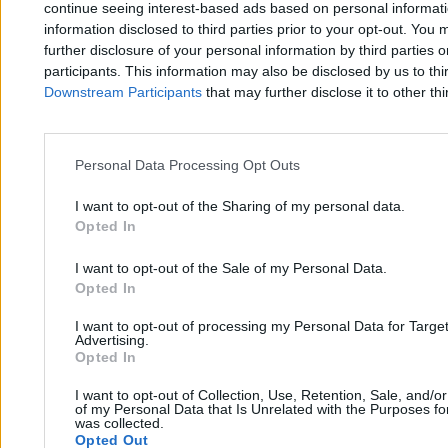
continue seeing interest-based ads based on personal informatio
information disclosed to third parties prior to your opt-out. You 
further disclosure of your personal information by third parties 
participants. This information may also be disclosed by us to thi
Po Nawrockim czas na wybór. IPN wchodzi w
Downstream Participants
that may further disclose it to other thi
kluczową fazę
Personal Data Processing Opt Outs
Bartosz Michalski
04.04.2026
I want to opt-out of the Sharing of my personal data.
3 min
Opted In
Kraj
I want to opt-out of the Sale of my Personal Data.
Opted In
I want to opt-out of processing my Personal Data for Targe
Advertising.
Opted In
I want to opt-out of Collection, Use, Retention, Sale, and/o
of my Personal Data that Is Unrelated with the Purposes for
was collected.
Opted Out