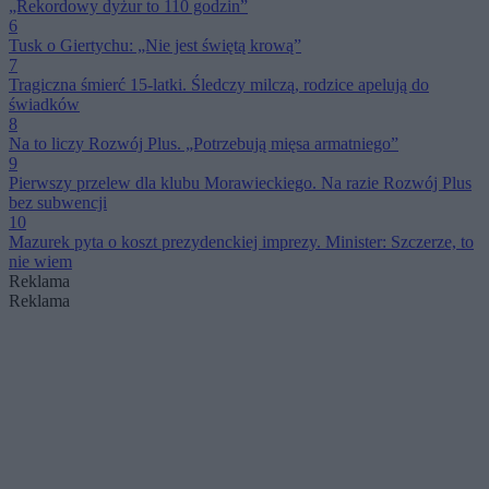
„Rekordowy dyżur to 110 godzin”
6
Tusk o Giertychu: „Nie jest świętą krową”
7
Tragiczna śmierć 15-latki. Śledczy milczą, rodzice apelują do
świadków
8
Na to liczy Rozwój Plus. „Potrzebują mięsa armatniego”
9
Pierwszy przelew dla klubu Morawieckiego. Na razie Rozwój Plus
bez subwencji
10
Mazurek pyta o koszt prezydenckiej imprezy. Minister: Szczerze, to
nie wiem
Reklama
Reklama