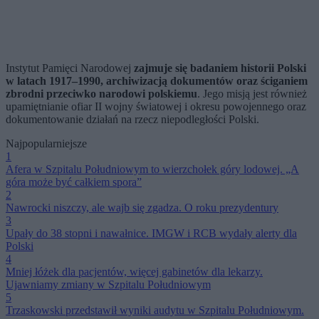
Instytut Pamięci Narodowej
zajmuje się badaniem historii Polski
w latach 1917–1990, archiwizacją dokumentów oraz ściganiem
zbrodni przeciwko narodowi polskiemu
. Jego misją jest również
upamiętnianie ofiar II wojny światowej i okresu powojennego oraz
dokumentowanie działań na rzecz niepodległości Polski.
Najpopularniejsze
1
Afera w Szpitalu Południowym to wierzchołek góry lodowej. „A
góra może być całkiem spora”
2
Nawrocki niszczy, ale wajb się zgadza. O roku prezydentury
3
Upały do 38 stopni i nawałnice. IMGW i RCB wydały alerty dla
Polski
4
Mniej łóżek dla pacjentów, więcej gabinetów dla lekarzy.
Ujawniamy zmiany w Szpitalu Południowym
5
Trzaskowski przedstawił wyniki audytu w Szpitalu Południowym.