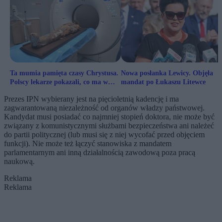
Ta mumia pamięta czasy Chrystusa.
Nowa posłanka Lewicy. Objęła
Polscy lekarze pokazali, co ma w
mandat po Łukaszu Litewce
środku
Prezes IPN wybierany jest na pięcioletnią kadencję i ma
zagwarantowaną niezależność od organów władzy państwowej.
Kandydat musi posiadać co najmniej stopień doktora, nie może być
związany z komunistycznymi służbami bezpieczeństwa ani należeć
do partii politycznej (lub musi się z niej wycofać przed objęciem
funkcji). Nie może też łączyć stanowiska z mandatem
parlamentarnym ani inną działalnością zawodową poza pracą
naukową.
Reklama
Reklama