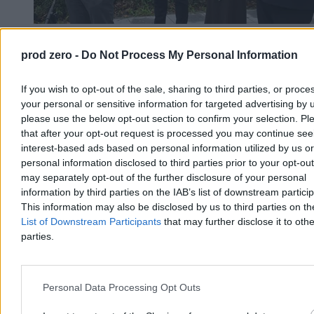
800+ to za mało. Rozwój Plus Morawieckiego
prod zero -
Do Not Process My Personal Information
mówi o ponad 3 tysiącach
Politycy klubu Rozwój Plus przedstawili propozycje mające
If you wish to opt-out of the sale, sharing to third parties, or proce
zatrzymać kryzys demograficzny w Polsce. Wśród pomysłów
your personal or sensitive information for targeted advertising by 
znalazły się pensja rodzicielska dla opiekunów małych dzieci oraz
please use the below opt-out section to confirm your selection. Pl
emerytalna składka rodzinna, która ma rekompensować rodzicom
that after your opt-out request is processed you may continue see
niższe świadczenia emerytalne wynikające z macierzyństwa.
interest-based ads based on personal information utilized by us or
personal information disclosed to third parties prior to your opt-ou
may separately opt-out of the further disclosure of your personal
information by third parties on the IAB’s list of downstream partici
Tomasz Pałasz
Dzisiaj 17:23
This information may also be disclosed by us to third parties on t
4 min
List of Downstream Participants
that may further disclose it to othe
parties.
Kraj
Personal Data Processing Opt Outs