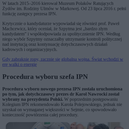
W latach 2015–2016 kierował Muzeum Polaków Ratujących
Żydów im. Rodziny Ulmów w Markowej. Od 23 lipca 2016 r. pełni
funkcję zastępcy prezesa IPN.
Krytycznie o kandydaturze wypowiadał się również prof. Paweł
Machcewicz, który oceniał, że Szpytma jest „bardzo złym
kandydatem” i współodpowiada za upolitycznienie IPN. Według
niego wybór Szpytmy oznaczałby utrzymanie kontroli politycznej
nad instytucją oraz kontynuację dotychczasowych działań
kadrowych i organizacyjnych.
Gdy zabraknie ropy, zacznie się globalna wojna. Świat wchodzi w
erę walki o energię
Procedura wyboru szefa IPN
Procedura wyboru nowego prezesa IPN została uruchomiona
po tym, jak dotychczasowy prezes dr Karol Nawrocki został
wybrany na prezydenta Polski.
W poprzednim postępowaniu
Kolegium IPN rekomendowało Karola Polejowskiego, jednak nie
uzyskał on wymaganej większości w Sejmie, co spowodowało
konieczność powtórzenia całej procedury.