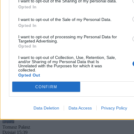
I want to opt-out of the Sharing of my personal data.
Opted In
I want to opt-out of the Sale of my Personal Data.
Opted In
I want to opt-out of processing my Personal Data for
Targeted Advertising.
Opted In
I want to opt-out of Collection, Use, Retention, Sale,
and/or Sharing of my Personal Data that Is
Kierowca autobusu przyszedł do pracy w
Unrelated with the Purposes for which it was
collected.
spódnicy. ZTM go ukarał
Opted Out
Pan Darek, 50-letni kierowca warszawskiego autobusu, w upalny
CONFIRM
dzień założył do pracy spódnicę zamiast regulaminowych spodni.
Pasażerowie warszawskiej linii 213 kibicowali mu i gratulowali
odwagi. Inaczej zareagował ZTM – po kontroli inspektorów
kierowca dostał karę za niezgodny z regulaminem strój.
Data Deletion
Data Access
Privacy Policy
Tomasz Pałasz
Dzisiaj 15:39