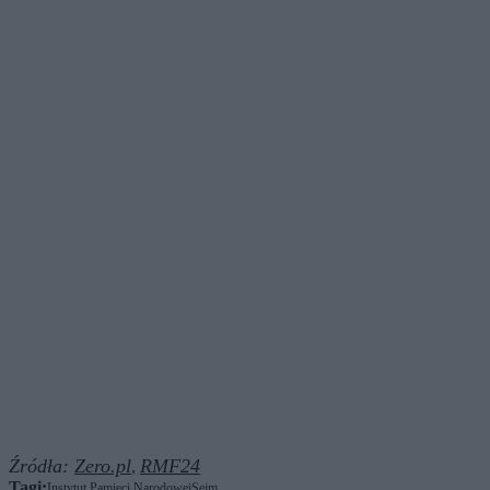
Źródła:
Zero.pl
RMF24
,
Tagi:
Instytut Pamięci Narodowej
Sejm