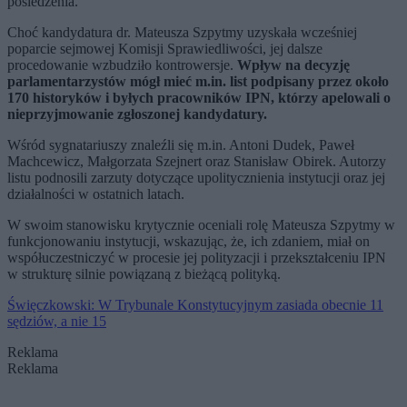
posiedzenia.
Choć kandydatura dr. Mateusza Szpytmy uzyskała wcześniej
poparcie sejmowej Komisji Sprawiedliwości, jej dalsze
procedowanie wzbudziło kontrowersje.
Wpływ na decyzję
parlamentarzystów mógł mieć m.in. list podpisany przez około
170 historyków i byłych pracowników IPN, którzy apelowali o
nieprzyjmowanie zgłoszonej kandydatury.
Wśród sygnatariuszy znaleźli się m.in. Antoni Dudek, Paweł
Machcewicz, Małgorzata Szejnert oraz Stanisław Obirek. Autorzy
listu podnosili zarzuty dotyczące upolitycznienia instytucji oraz jej
działalności w ostatnich latach.
W swoim stanowisku krytycznie oceniali rolę Mateusza Szpytmy w
funkcjonowaniu instytucji, wskazując, że, ich zdaniem, miał on
współuczestniczyć w procesie jej polityzacji i przekształceniu IPN
w strukturę silnie powiązaną z bieżącą polityką.
Święczkowski: W Trybunale Konstytucyjnym zasiada obecnie 11
sędziów, a nie 15
Reklama
Reklama