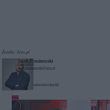
Źródło:
Zero.pl
Jacek Prusinowski
Dziennikarz
jacek.prusinowski@zero.pl
Tagi:
Instytut Pamięci Narodowej
prezydent RP
Zobacz również
Kraj