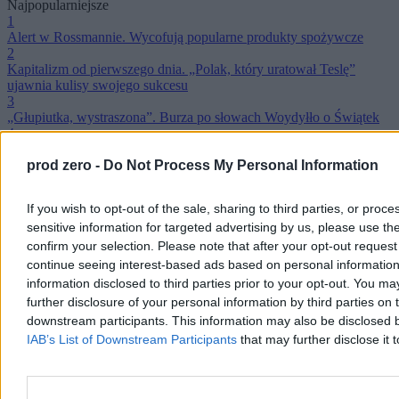
Najpopularniejsze
1
Alert w Rossmannie. Wycofują popularne produkty spożywcze
2
Kapitalizm od pierwszego dnia. „Polak, który uratował Teslę”
ujawnia kulisy swojego sukcesu
3
„Głupiutka, wystraszona”. Burza po słowach Woydyłło o Świątek
4
Nowe wątki afery wokół Szpitala Południowego? Była prezes
prod zero -
Do Not Process My Personal Information
ujawnia
5
Zbierali na walkę z rasizmem. Prokuratura bada przelewy fundacji
If you wish to opt-out of the sale, sharing to third parties, or proc
na konta prywatnej firmy
sensitive information for targeted advertising by us, please use th
6
Prezydent zdecydował. Wśród ułaskawionych słynny „Staruch”
confirm your selection. Please note that after your opt-out reque
7
continue seeing interest-based ads based on personal information 
Trzaskowski przedstawił wyniki audytu w Szpitalu Południowym.
information disclosed to third parties prior to your opt-out. You ma
„Rekordowy dyżur to 110 godzin”
further disclosure of your personal information by third parties on th
8
downstream participants. This information may also be disclosed by
Znana psycholog zaatakowała Świątek. Odcinek podcastu zniknął z
IAB’s List of Downstream Participants
that may further disclose it t
sieci
9
11-latek na hulajnodze zginął pod kołami kombajnu. Nowe ustalenia
śledczych