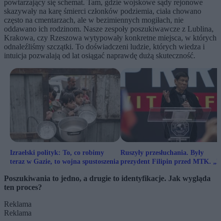
powtarzający się schemat. Tam, gdzie wojskowe sądy rejonowe
skazywały na karę śmierci członków podziemia, ciała chowano
często na cmentarzach, ale w bezimiennych mogiłach, nie
oddawano ich rodzinom. Nasze zespoły poszukiwawcze z Lublina,
Krakowa, czy Rzeszowa wytypowały konkretne miejsca, w których
odnaleźliśmy szczątki. To doświadczeni ludzie, których wiedza i
intuicja pozwalają od lat osiągać naprawdę dużą skuteczność.
Izraelski polityk: To, co robimy
Ruszyły przesłuchania. Były
teraz w Gazie, to wojna spustoszenia
prezydent Filipin przed MTK. „N
sądzę, że proces ruszy”
Poszukiwania to jedno, a drugie to identyfikacje. Jak wygląda
ten proces?
Reklama
Reklama