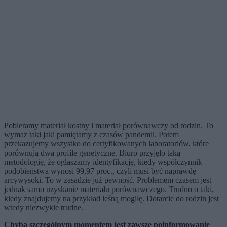
Pobieramy materiał kostny i materiał porównawczy od rodzin. To
wymaz taki jaki pamiętamy z czasów pandemii. Potem
przekazujemy wszystko do certyfikowanych laboratoriów, które
porównują dwa profile genetyczne. Biuro przyjęło taką
metodologię, że ogłaszamy identyfikację, kiedy współczynnik
podobieństwa wynosi 99,97 proc., czyli musi być naprawdę
arcywysoki. To w zasadzie już pewność. Problemem czasem jest
jednak samo uzyskanie materiału porównawczego. Trudno o taki,
kiedy znajdujemy na przykład leśną mogiłę. Dotarcie do rodzin jest
wtedy niezwykle trudne.
Chyba szczególnym momentem jest zawsze poinformowanie