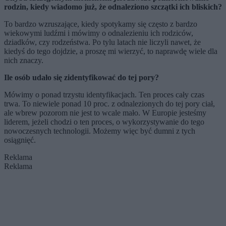
rodzin, kiedy wiadomo już, że odnaleziono szczątki ich bliskich?
To bardzo wzruszające, kiedy spotykamy się często z bardzo
wiekowymi ludźmi i mówimy o odnalezieniu ich rodziców,
dziadków, czy rodzeństwa. Po tylu latach nie liczyli nawet, że
kiedyś do tego dojdzie, a proszę mi wierzyć, to naprawdę wiele dla
nich znaczy.
Ile osób udało się zidentyfikować do tej pory?
Mówimy o ponad trzystu identyfikacjach. Ten proces cały czas
trwa. To niewiele ponad 10 proc. z odnalezionych do tej pory ciał,
ale wbrew pozorom nie jest to wcale mało. W Europie jesteśmy
liderem, jeżeli chodzi o ten proces, o wykorzystywanie do tego
nowoczesnych technologii. Możemy więc być dumni z tych
osiągnięć.
Reklama
Reklama