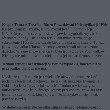
Ksiądz Tomasz Trzaska, Biuro Poszukiwań i Identyfikacji IPN:
Ksiądz Tomasz Trzaska, Biuro Poszukiwań i Identyfikacji
IPN: Faktycznie możemy postawić pewien symboliczny znak
równości. Zdobyli się na ten wielki akt miłosierdzia, dając
schronienie 11 Żydom w czasie kiedy groziła za to śmierć. Tu też,
jak w przypadku Ulmów, Niemcy zamordowali nienarodzone
dziecko. W zaawansowanej ciąży była jedna z córek Pochwatków.
Niemcy nie mieli litości dla niej ani dla jej nienarodzonego dziecka.
Jednak tematu beatyfikacji w tym przypadku, inaczej niż w
przypadku Ulmów, nie ma.
Myślę, że takich rodzin jest wiele, ale niewykluczone, że ktoś
podejmie ten temat. Zachowali się tak, jak nakazuje Ewangelia.
Oddali życie za "przyjaciół swoich". Trudno o większy gest
miłosierdzia, miłości bliźniego. Jestem przekonany, że wiara była
jednym z czynników, który sprawił, że zdecydowali się na tak
potężne ryzyko.
W dodatku Józef Pochwatka zdążył ostrzec jedenaście osób,