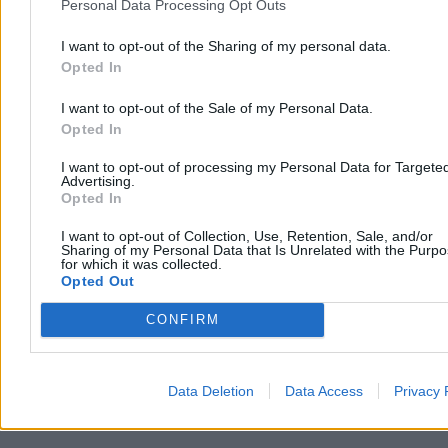
Personal Data Processing Opt Outs
10
Tusk o Giertychu: „Nie jest świętą krową”
Reklama
I want to opt-out of the Sharing of my personal data.
Reklama
Opted In
I want to opt-out of the Sale of my Personal Data.
Opted In
I want to opt-out of processing my Personal Data for Targete
Advertising.
Opted In
I want to opt-out of Collection, Use, Retention, Sale, and/or
Sharing of my Personal Data that Is Unrelated with the Purp
for which it was collected.
Opted Out
CONFIRM
Data Deletion
Data Access
Privacy 