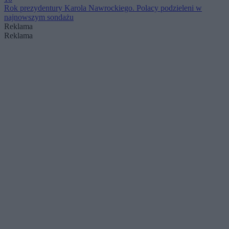
Rok prezydentury Karola Nawrockiego. Polacy podzieleni w
najnowszym sondażu
Reklama
Reklama