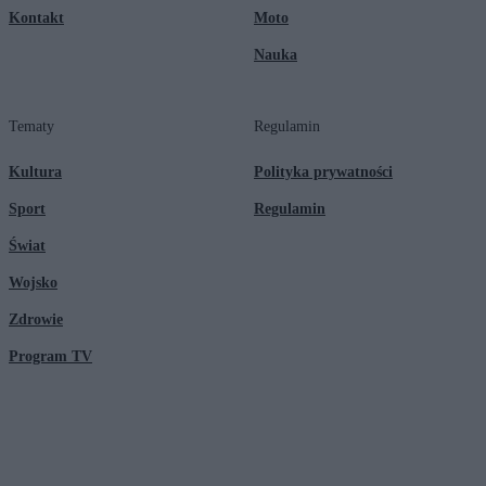
Kontakt
Moto
Nauka
Tematy
Regulamin
Kultura
Polityka prywatności
Sport
Regulamin
Świat
Wojsko
Zdrowie
Program TV
© 2026 Kanał Zero Spółka Akcyjna