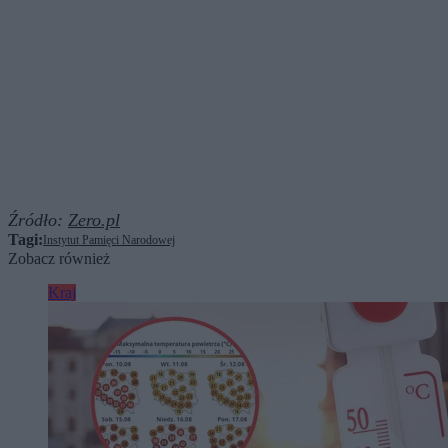
Źródło:
Zero.pl
Tagi:
Instytut Pamięci Narodowej
Zobacz również
Kraj