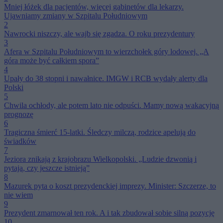
Mniej łóżek dla pacjentów, więcej gabinetów dla lekarzy.
Ujawniamy zmiany w Szpitalu Południowym
2
Nawrocki niszczy, ale wajb się zgadza. O roku prezydentury
3
Afera w Szpitalu Południowym to wierzchołek góry lodowej. „A
góra może być całkiem spora”
4
Upały do 38 stopni i nawałnice. IMGW i RCB wydały alerty dla
Polski
5
Chwila ochłody, ale potem lato nie odpuści. Mamy nową wakacyjną
prognozę
6
Tragiczna śmierć 15-latki. Śledczy milczą, rodzice apelują do
świadków
7
Jeziora znikają z krajobrazu Wielkopolski. „Ludzie dzwonią i
pytają, czy jeszcze istnieją”
8
Mazurek pyta o koszt prezydenckiej imprezy. Minister: Szczerze, to
nie wiem
9
Prezydent zmarnował ten rok. A i tak zbudował sobie silną pozycję
10