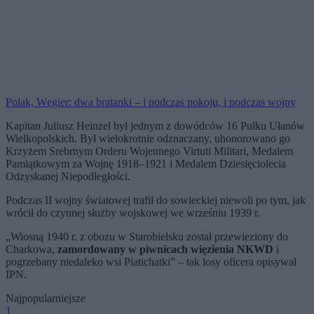
Polak, Węgier: dwa bratanki – i podczas pokoju, i podczas wojny
Kapitan Juliusz Heinzel był jednym z dowódców 16 Pułku Ułanów
Wielkopolskich. Był wielokrotnie odznaczany, uhonorowano go
Krzyżem Srebrnym Orderu Wojennego Virtuti Militari, Medalem
Pamiątkowym za Wojnę 1918–1921 i Medalem Dziesięciolecia
Odzyskanej Niepodległości.
Podczas II wojny światowej trafił do sowieckiej niewoli po tym, jak
wrócił do czynnej służby wojskowej we wrześniu 1939 r.
„Wiosną 1940 r. z obozu w Starobielsku został przewieziony do
Charkowa,
zamordowany w piwnicach więzienia NKWD
i
pogrzebany niedaleko wsi Piatichatki” – tak losy oficera opisywał
IPN.
Najpopularniejsze
1