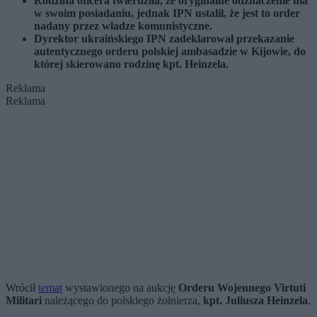
Rodzina oficera twierdziła, że oryginalne odznaczenie ma
w swoim posiadaniu, jednak IPN ustalił, że jest to order
nadany przez władze komunistyczne.
Dyrektor ukraińskiego IPN zadeklarował przekazanie
autentycznego orderu polskiej ambasadzie w Kijowie, do
której skierowano rodzinę kpt. Heinzela.
Reklama
Reklama
Wrócił
temat
wystawionego na aukcję
Orderu Wojennego Virtuti
Militari
należącego do polskiego żołnierza,
kpt. Juliusza Heinzela
.