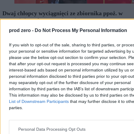
Dwaj chłopcy wyciągnięci ze zbiornika ppoż. w
Szczecinie. Udana reanimacja
prod zero -
Do Not Process My Personal Information
W sobotę po godz. 14 w Szczecinie dwóch chłopców w wieku 9 i
11 lat wpadło do zbiornika przeciwpożarowego na terenie SP 18.
Wyciągnęli ich przypadkowi przechodnie, a strażacy i ratownicy
If you wish to opt-out of the sale, sharing to third parties, or proce
medyczni przywrócili obu chłopcom czynności życiowe. Policja
your personal or sensitive information for targeted advertising by 
bada okoliczności zdarzenia pod nadzorem prokuratury.
please use the below opt-out section to confirm your selection. Pl
that after your opt-out request is processed you may continue see
interest-based ads based on personal information utilized by us or
Aleksandra Cieślik
personal information disclosed to third parties prior to your opt-ou
Wczoraj 20:06
may separately opt-out of the further disclosure of your personal
3 min
information by third parties on the IAB’s list of downstream partici
Reklama
This information may also be disclosed by us to third parties on t
Reklama
List of Downstream Participants
that may further disclose it to othe
parties.
Personal Data Processing Opt Outs