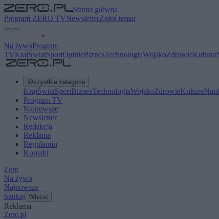
Strona główna
Program ZERO TV
Newsletter
Zgłoś temat
Na żywo
Program
TV
Kraj
Świat
Sport
Opinie
Biznes
Technologia
Wojsko
Zdrowie
Kultura
Wszystkie kategorie
Kraj
Świat
Sport
Biznes
Technologia
Wojsko
Zdrowie
Kultura
Nau
Program TV
Najnowsze
Newsletter
Redakcja
Reklama
Regulamin
Kontakt
Zero
Na żywo
Najnowsze
Szukaj
Więcej
Reklama
Zero.pl