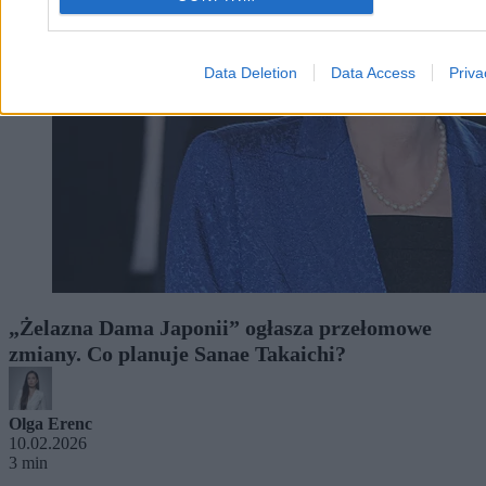
Data Deletion
Data Access
Priva
„Żelazna Dama Japonii” ogłasza przełomowe
zmiany. Co planuje Sanae Takaichi?
Olga Erenc
10.02.2026
3 min