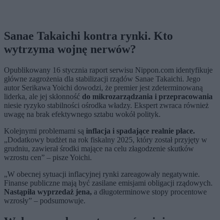
Sanae Takaichi kontra rynki. Kto
wytrzyma wojnę nerwów?
Opublikowany 16 stycznia raport serwisu Nippon.com identyfikuje
główne zagrożenia dla stabilizacji rządów Sanae Takaichi. Jego
autor Serikawa Yoichi dowodzi, że premier jest zdeterminowaną
liderka, ale jej skłonność
do mikrozarządzania i przepracowania
niesie ryzyko stabilności ośrodka władzy. Ekspert zwraca również
uwagę na brak efektywnego sztabu wokół polityk.
Kolejnymi problemami są
inflacja i spadające realnie płace.
„Dodatkowy budżet na rok fiskalny 2025, który został przyjęty w
grudniu, zawierał środki mające na celu złagodzenie skutków
wzrostu cen” – pisze Yoichi.
„W obecnej sytuacji inflacyjnej rynki zareagowały negatywnie.
Finanse publiczne mają być zasilane emisjami obligacji rządowych.
Nastąpiła wyprzedaż jena,
a długoterminowe stopy procentowe
wzrosły” – podsumowuje.