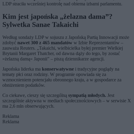
LDP straciła wcześniej kontrolę nad obiema izbami parlamentu.
Kim jest japońska „żelazna dama”?
Sylwetka Sanae Takaichi
Według sondaży LDP w sojuszu z Japońską Partią Innowacji może
zdobyć
nawet 300 z 465 mandatów
w Izbie Reprezentantów –
zauważa Reuters. „Takaichi, wielbicielka byłej premier Wielkiej
Brytanii Margaret Thatcher, od dawna dąży do tego, by zostać
»żelazną damą« Japonii” – piszą dziennikarze agencji.
Japońska liderka ma
konserwatywne
i tradycyjne poglądy na
tematy płci oraz rodziny. W programie opowiada się za
wzmocnieniem potencjału obronnego kraju, a w gospodarce za
obniżeniem podatków.
Co ciekawe, cieszy się szczególną
sympatią młodych.
Jest
szczególnie aktywna w mediach społecznościowych – w serwisie X
ma 2,6 mln obserwujących.
Reklama
Reklama