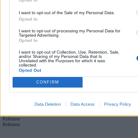
I want to opt-out of the Sale of my Personal Data.
Opted In
I want to opt-out of processing my Personal Data for
Targeted Advertising.
Kryzys migracyjny w Ceucie. Wśród migrantów
Opted In
dużo dziewczynek i dzieci
I want to opt-out of Collection, Use, Retention, Sale,
Hiszpański rząd przyznaje, że wśród dzieci migrantów, którzy
and/or Sharing of my Personal Data that Is
Unrelated with the Purposes for which it was
dotarli do Ceuty z Maroka w ramach fali ok. 72 tys. osób, jest coraz
collected.
więcej osób poniżej 13. roku życia. Ministra Sira Rego zapewnia, że
Opted Out
Hiszpania nie stawia oporu wobec ich powrotu do Maroka, o ile
respektowane jest prawo dzieci.
CONFIRM
Tomasz Pałasz
Data Deletion
Data Access
Privacy Policy
Wczoraj 20:57
4 min
Reklama
Reklama