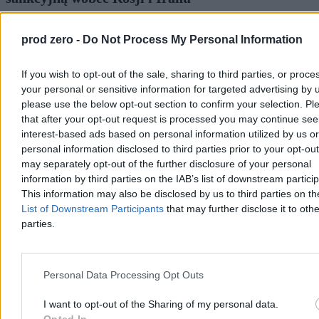
Senat USA zdecydowaną większością głosów (86 do 11) przyjął
ustawę o sankcjach wobec Rosji i Iranu, nazwaną na cześć
prod zero -
Do Not Process My Personal Information
zmarłego w lipcu senatora Lindseya Grahama. Dokument
przewiduje cła do 100 proc. dla największych nabywców rosyjskiej
If you wish to opt-out of the sale, sharing to third parties, or proce
ropy, m.in. Chin i Indii. Teraz trafi do Izby Reprezentantów.
your personal or sensitive information for targeted advertising by 
please use the below opt-out section to confirm your selection. Pl
that after your opt-out request is processed you may continue see
Tomasz Pałasz
interest-based ads based on personal information utilized by us or
Wczoraj 21:23
personal information disclosed to third parties prior to your opt-ou
3 min
may separately opt-out of the further disclosure of your personal
information by third parties on the IAB’s list of downstream partici
Świat
This information may also be disclosed by us to third parties on t
List of Downstream Participants
that may further disclose it to othe
parties.
Personal Data Processing Opt Outs
I want to opt-out of the Sharing of my personal data.
Opted In