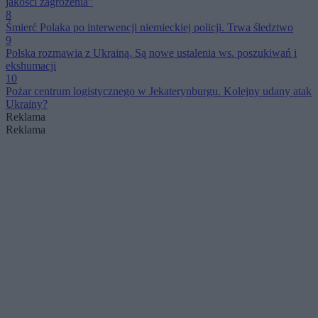
jakości zagrożenia”
8
Śmierć Polaka po interwencji niemieckiej policji. Trwa śledztwo
9
Polska rozmawia z Ukrainą. Są nowe ustalenia ws. poszukiwań i
ekshumacji
10
Pożar centrum logistycznego w Jekaterynburgu. Kolejny udany atak
Ukrainy?
Reklama
Reklama