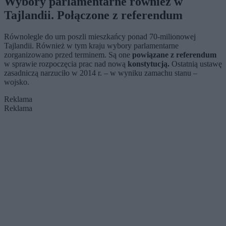
Wybory parlamentarne również w
Tajlandii. Połączone z referendum
Równolegle do urn poszli mieszkańcy ponad 70-milionowej
Tajlandii. Również w tym kraju wybory parlamentarne
zorganizowano przed terminem. Są one
powiązane z referendum
w sprawie rozpoczęcia prac nad nową
konstytucją.
Ostatnią ustawę
zasadniczą narzuciło w 2014 r. – w wyniku zamachu stanu –
wojsko.
Reklama
Reklama