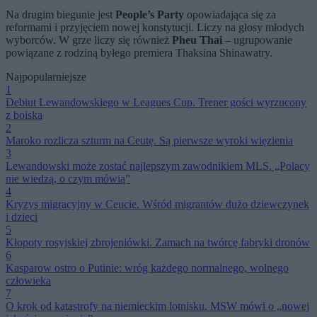
Na drugim biegunie jest
People’s Party
opowiadająca się za
reformami i przyjęciem nowej konstytucji. Liczy na głosy młodych
wyborców. W grze liczy się również
Pheu Thai
– ugrupowanie
powiązane z rodziną byłego premiera Thaksina Shinawatry.
Najpopularniejsze
1
Debiut Lewandowskiego w Leagues Cup. Trener gości wyrzucony
z boiska
2
Maroko rozlicza szturm na Ceutę. Są pierwsze wyroki więzienia
3
Lewandowski może zostać najlepszym zawodnikiem MLS. „Polacy
nie wiedzą, o czym mówią”
4
Kryzys migracyjny w Ceucie. Wśród migrantów dużo dziewczynek
i dzieci
5
Kłopoty rosyjskiej zbrojeniówki. Zamach na twórcę fabryki dronów
6
Kasparow ostro o Putinie: wróg każdego normalnego, wolnego
człowieka
7
O krok od katastrofy na niemieckim lotnisku. MSW mówi o „nowej