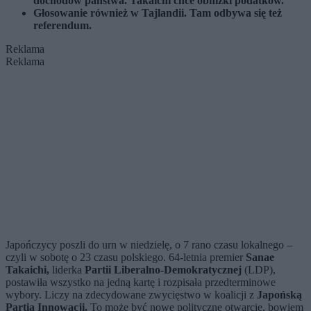
dochodów państwa. Takaichi chce obniżki podatków.
Głosowanie również w Tajlandii. Tam odbywa się też
referendum.
Reklama
Reklama
Japończycy poszli do urn w niedzielę, o 7 rano czasu lokalnego –
czyli w sobotę o 23 czasu polskiego. 64-letnia premier
Sanae
Takaichi,
liderka
Partii Liberalno-Demokratycznej
(LDP),
postawiła wszystko na jedną kartę i rozpisała przedterminowe
wybory. Liczy na zdecydowane zwycięstwo w koalicji z
Japońską
Partią Innowacji.
To może być nowe polityczne otwarcie, bowiem