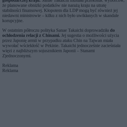
gospodarczej kraju.
Sanae Takaichi musiała przekonać wyborców,
że planowane obniżki podatków nie narażą kraju na utratę
stabilności finansowej. Kłopotem dla LDP mogą być również jej
niedawni ministrowie – kilku z nich było uwikłanych w skandale
korupcyjne.
W ostatnim półroczu polityka Sanae Takaichi doprowadziła
do
ochłodzenia relacji z Chinami.
Jej sugestia o możliwości użycia
przez Japonię armii w przypadku ataku Chin na Tajwan miała
wywołać wściekłość w Pekinie. Takaichi jednocześnie zacieśniała
więzi z najbliższym sojusznikiem Japonii – Stanami
Zjednoczonymi.
Reklama
Reklama