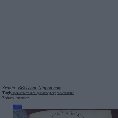
Źródła:
BBC.com
Nippon.com
,
Tagi:
Japonia
referendum
Tajlandia
wybory parlamentarne
Zobacz również
Świat