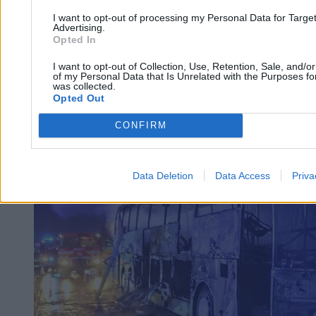
I want to opt-out of processing my Personal Data for Targe
Advertising.
Tomasz Pałasz
Opted In
18.02.2026
3 min
I want to opt-out of Collection, Use, Retention, Sale, and/o
of my Personal Data that Is Unrelated with the Purposes for
was collected.
Świat
Opted Out
CONFIRM
Data Deletion
Data Access
Priva