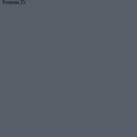
Program TV
© 2026 Kanał Zero Spółka Akcyjna