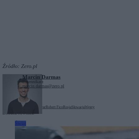
Źródło:
Zero.pl
Marcin Darmas
Dziennikarz
marcin.darmas@zero.pl
Tagi:
Bułgaria
Péter Magyar
Robert Fico
Rosja
Słowacja
Węgry
Zobacz również
Świat