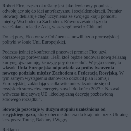
Robert Fico, często określany jest jako lewicowy populista,
odwołujący się do idei antyfaszyzmu i socjaldemokracji. Premier
Słowacji deklaruje chęć uczynienia ze swojego kraju pomostu
między Wschodem a Zachodem. Równocześnie dąży do
zacieśniania relacji z Azją, w szczególności z Chinami.
Do tej pory, Fico wraz z Orbánem stanowili trzon prorosyjskiej
polityki w łonie Unii Europejskiej.
Podczas jednej z konferencji prasowej premier Fico użył
obrazowego porównania: „Jeśli ktoś będzie budował nową żelazną
kurtynę, gwarantuję, że użyję piły do metalu”. W jego ocenie, to
właśnie
Unia Europejska odpowiada za próby tworzenia
nowego podziału między Zachodem a Federacją Rosyjską
. W
tym samym wystąpieniu stanowczo odrzucił plan Komisji
Europejskiej, zakładający całkowite uniezależnienie się od
rosyjskich surowców energetycznych do końca 2027 r. Nazwał
wówczas inicjatywę UE „ideologiczną decyzją pozbawioną
zdrowego rozsądku”.
Słowacja pozostaje w dużym stopniu uzależniona od
rosyjskiego gazu
, który obecnie dociera do kraju nie przez Ukrainę,
lecz przez Turcję, Bałkany i Węgry.
Reklama