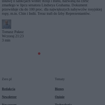
ustawę o sankcjach wobec Rosji i Iranu, nazwaną na cześć
zmarłego w lipcu senatora Lindseya Grahama. Dokument
przewiduje cła do 100 proc. dla największych nabywców rosyjskiej
ropy, m.in. Chin i Indii. Teraz trafi do Izby Reprezentantów.
Tomasz Pałasz
Wczoraj 21:23
3 min
Zero.pl
Tematy
Redakcja
Biznes
Newsletter
Opinie
Newsroom
Technologia