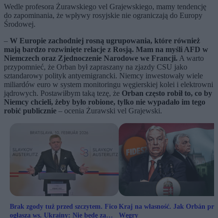
Wedle profesora Żurawskiego vel Grajewskiego, mamy tendencję
do zapominania, że wpływy rosyjskie nie ograniczają do Europy
Środowej.
–
W Europie zachodniej rosną ugrupowania, które również
mają bardzo rozwinięte relacje z Rosją. Mam na myśli AFD w
Niemczech oraz Zjednoczenie Narodowe we Francji.
A warto
przypomnieć, że Orban był zapraszany na zjazdy CSU jako
sztandarowy polityk antyemigrancki. Niemcy inwestowały wiele
miliardów euro w system monitoringu węgierskiej kolei i elektrowni
jądrowych. Postawiłbym taką tezę, że
Orban często robił to, co by
Niemcy chcieli, żeby było robione, tylko nie wypadało im tego
robić publicznie
– ocenia Żurawski vel Grajewski.
Brak zgody tuż przed szczytem. Fico
Kraj na własność. Jak Orbán prz
ogłasza ws. Ukrainy: Nie będę za
Węgry