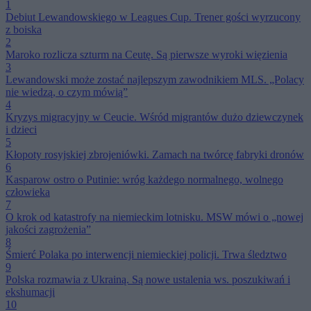
1
Debiut Lewandowskiego w Leagues Cup. Trener gości wyrzucony
z boiska
2
Maroko rozlicza szturm na Ceutę. Są pierwsze wyroki więzienia
3
Lewandowski może zostać najlepszym zawodnikiem MLS. „Polacy
nie wiedzą, o czym mówią”
4
Kryzys migracyjny w Ceucie. Wśród migrantów dużo dziewczynek
i dzieci
5
Kłopoty rosyjskiej zbrojeniówki. Zamach na twórcę fabryki dronów
6
Kasparow ostro o Putinie: wróg każdego normalnego, wolnego
człowieka
7
O krok od katastrofy na niemieckim lotnisku. MSW mówi o „nowej
jakości zagrożenia”
8
Śmierć Polaka po interwencji niemieckiej policji. Trwa śledztwo
9
Polska rozmawia z Ukrainą. Są nowe ustalenia ws. poszukiwań i
ekshumacji
10