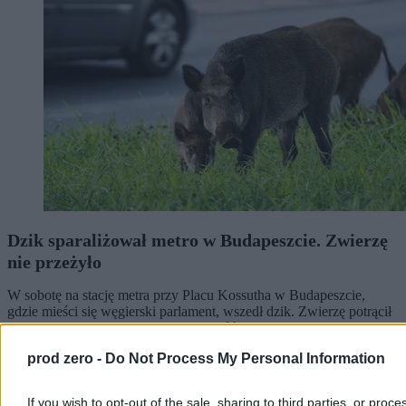
Dzik sparaliżował metro w Budapeszcie. Zwierzę
nie przeżyło
W sobotę na stację metra przy Placu Kossutha w Budapeszcie,
gdzie mieści się węgierski parlament, wszedł dzik. Zwierzę potrącił
pociąg, jednak przeżyło zderzenie – później zostało zastrzelone.
Incydent sparaliżował centralny odcinek linii M2.
prod zero -
Do Not Process My Personal Information
If you wish to opt-out of the sale, sharing to third parties, or proce