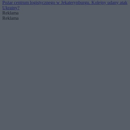
Pożar centrum logistycznego w Jekaterynburgu. Kolejny udany atak
Ukrainy?
Reklama
Reklama