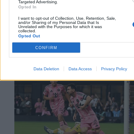
Targeted Advertising.
Klub parlamentarny Tiszy Petera Magyara wybrał w sobotę Andrasa
Opted In
Bakę, byłego prezesa węgierskiego Sądu Najwyższego, na
kandydata na prezydenta kraju. Parlament zagłosuje nad nową
głową państwa we wtorek 11 sierpnia. Fidesz zapowiedział bojkot
I want to opt-out of Collection, Use, Retention, Sale,
and/or Sharing of my Personal Data that Is
głosowania.
Unrelated with the Purposes for which it was
collected.
Opted Out
Aleksandra Cieślik
CONFIRM
Dzisiaj 16:19
3 min
Świat
Data Deletion
Data Access
Privacy Policy