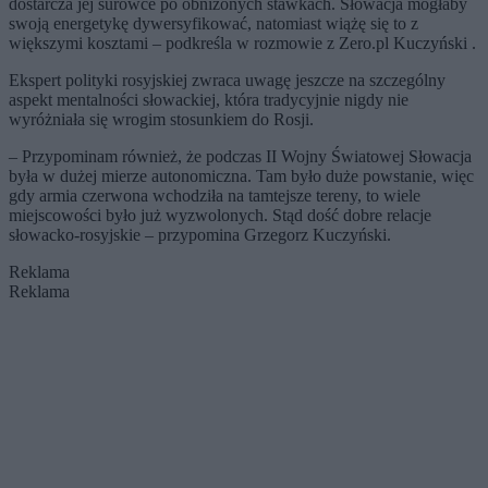
dostarcza jej surowce po obniżonych stawkach. Słowacja mogłaby
swoją energetykę dywersyfikować, natomiast wiążę się to z
większymi kosztami – podkreśla w rozmowie z Zero.pl Kuczyński .
Ekspert polityki rosyjskiej zwraca uwagę jeszcze na szczególny
aspekt mentalności słowackiej, która tradycyjnie nigdy nie
wyróżniała się wrogim stosunkiem do Rosji.
– Przypominam również, że podczas II Wojny Światowej Słowacja
była w dużej mierze autonomiczna. Tam było duże powstanie, więc
gdy armia czerwona wchodziła na tamtejsze tereny, to wiele
miejscowości było już wyzwolonych. Stąd dość dobre relacje
słowacko-rosyjskie – przypomina Grzegorz Kuczyński.
Reklama
Reklama