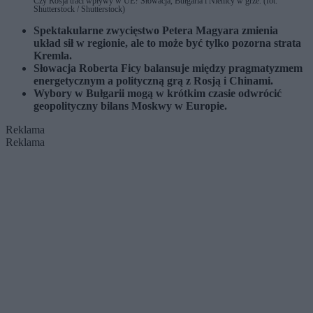
Czy Rosja traci wpływy w UE? Słowacja, Bułgaria i Niemcy w grze. (fot.
Shutterstock / Shutterstock)
Spektakularne zwycięstwo Petera Magyara zmienia
układ sił w regionie, ale to może być tylko pozorna strata
Kremla.
Słowacja Roberta Ficy balansuje między pragmatyzmem
energetycznym a polityczną grą z Rosją i Chinami.
Wybory w Bułgarii mogą w krótkim czasie odwrócić
geopolityczny bilans Moskwy w Europie.
Reklama
Reklama