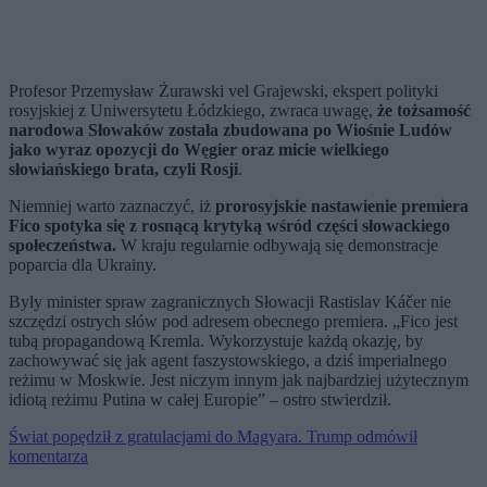
Profesor Przemysław Żurawski vel Grajewski, ekspert polityki
rosyjskiej z Uniwersytetu Łódzkiego, zwraca uwagę,
że tożsamość
narodowa Słowaków została zbudowana po Wiośnie Ludów
jako wyraz opozycji do Węgier oraz micie wielkiego
słowiańskiego brata, czyli Rosji
.
Niemniej warto zaznaczyć, iż
prorosyjskie nastawienie premiera
Fico spotyka się z rosnącą krytyką wśród części słowackiego
społeczeństwa.
W kraju regularnie odbywają się demonstracje
poparcia dla Ukrainy.
Były minister spraw zagranicznych Słowacji Rastislav Káčer nie
szczędzi ostrych słów pod adresem obecnego premiera. „Fico jest
tubą propagandową Kremla. Wykorzystuje każdą okazję, by
zachowywać się jak agent faszystowskiego, a dziś imperialnego
reżimu w Moskwie. Jest niczym innym jak najbardziej użytecznym
idiotą reżimu Putina w całej Europie” – ostro stwierdził.
Świat popędził z gratulacjami do Magyara. Trump odmówił
komentarza