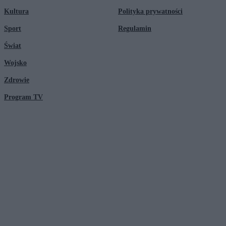
Kultura
Polityka prywatności
Sport
Regulamin
Świat
Wojsko
Zdrowie
Program TV
© 2026 Kanał Zero Spółka Akcyjna