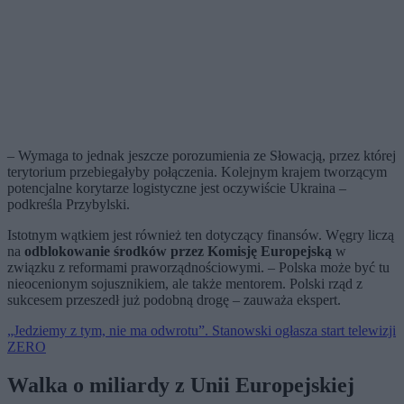
– Wymaga to jednak jeszcze porozumienia ze Słowacją, przez której
terytorium przebiegałyby połączenia. Kolejnym krajem tworzącym
potencjalne korytarze logistyczne jest oczywiście Ukraina –
podkreśla Przybylski.
Istotnym wątkiem jest również ten dotyczący finansów. Węgry liczą
na
odblokowanie środków przez Komisję Europejską
w
związku z reformami praworządnościowymi. – Polska może być tu
nieocenionym sojusznikiem, ale także mentorem. Polski rząd z
sukcesem przeszedł już podobną drogę – zauważa ekspert.
„Jedziemy z tym, nie ma odwrotu”. Stanowski ogłasza start telewizji
ZERO
Walka o miliardy z Unii Europejskiej