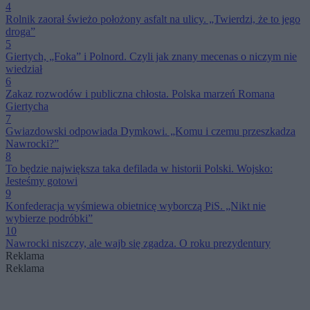
4
Rolnik zaorał świeżo położony asfalt na ulicy. „Twierdzi, że to jego
droga”
5
Giertych, „Foka” i Polnord. Czyli jak znany mecenas o niczym nie
wiedział
6
Zakaz rozwodów i publiczna chłosta. Polska marzeń Romana
Giertycha
7
Gwiazdowski odpowiada Dymkowi. „Komu i czemu przeszkadza
Nawrocki?”
8
To będzie największa taka defilada w historii Polski. Wojsko:
Jesteśmy gotowi
9
Konfederacja wyśmiewa obietnicę wyborczą PiS. „Nikt nie
wybierze podróbki”
10
Nawrocki niszczy, ale wajb się zgadza. O roku prezydentury
Reklama
Reklama