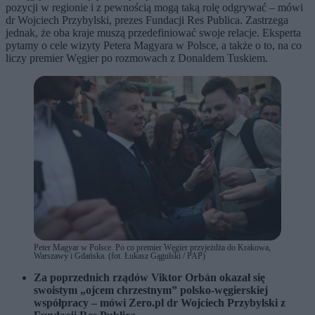
pozycji w regionie i z pewnością mogą taką rolę odgrywać – mówi
dr Wojciech Przybylski, prezes Fundacji Res Publica. Zastrzega
jednak, że oba kraje muszą przedefiniować swoje relacje. Eksperta
pytamy o cele wizyty Petera Magyara w Polsce, a także o to, na co
liczy premier Węgier po rozmowach z Donaldem Tuskiem.
Peter Magyar w Polsce. Po co premier Węgier przyjeżdża do Krakowa,
Warszawy i Gdańska. (fot. Łukasz Gągulski / PAP)
Za poprzednich rządów Viktor Orbán okazał się
swoistym „ojcem chrzestnym” polsko-węgierskiej
współpracy – mówi Zero.pl dr Wojciech Przybylski z