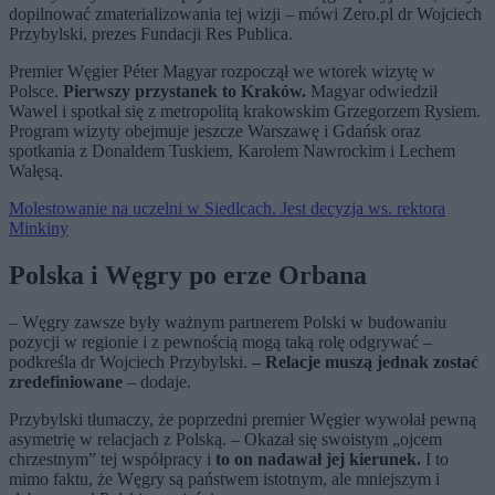
dopilnować zmaterializowania tej wizji – mówi Zero.pl dr Wojciech
Przybylski, prezes Fundacji Res Publica.
Premier Węgier Péter Magyar rozpoczął we wtorek wizytę w
Polsce.
Pierwszy przystanek to Kraków.
Magyar odwiedził
Wawel i spotkał się z metropolitą krakowskim Grzegorzem Rysiem.
Program wizyty obejmuje jeszcze Warszawę i Gdańsk oraz
spotkania z Donaldem Tuskiem, Karolem Nawrockim i Lechem
Wałęsą.
Molestowanie na uczelni w Siedlcach. Jest decyzja ws. rektora
Minkiny
Polska i Węgry po erze Orbana
– Węgry zawsze były ważnym partnerem Polski w budowaniu
pozycji w regionie i z pewnością mogą taką rolę odgrywać –
podkreśla dr Wojciech Przybylski.
– Relacje muszą jednak zostać
zredefiniowane
– dodaje.
Przybylski tłumaczy, że poprzedni premier Węgier wywołał pewną
asymetrię w relacjach z Polską. – Okazał się swoistym „ojcem
chrzestnym” tej współpracy i
to on nadawał jej kierunek.
I to
mimo faktu, że Węgry są państwem istotnym, ale mniejszym i