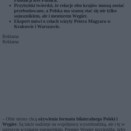
Fundacji Res Publica.
Przybylski twierdzi, że relacje obu krajów muszą zostać
przebudowane, a Polska ma szansę stać się nie tylko
sojusznikiem, ale i mentorem Węgier.
Ekspert mówi o celach wizyty Petera Magyara w
Krakowie i Warszawie.
Reklama
Reklama
– Obie strony chcą
ożywienia formatu bilateralnego Polski i
Węgier.
Są także nadzieje na współpracę wyszehradzką, ale i tę w
szerszym wymiarze europejskim. Premier Węgier przyjeżdża, żeby