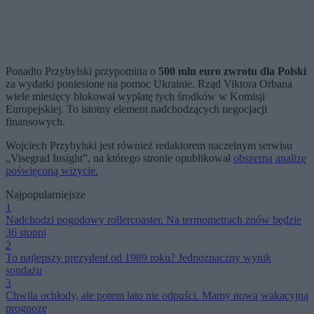
Ponadto Przybylski przypomina o
500 mln euro zwrotu dla Polski
za wydatki poniesione na pomoc Ukrainie. Rząd Viktora Orbana
wiele miesięcy blokował wypłatę tych środków w Komisji
Europejskiej. To istotny element nadchodzących negocjacji
finansowych.
Wojciech Przybylski jest również redaktorem naczelnym serwisu
„Visegrad Insight”, na którego stronie opublikował
obszerną analizę
poświęconą wizycie.
Najpopularniejsze
1
Nadchodzi pogodowy rollercoaster. Na termometrach znów będzie
36 stopni
2
To najlepszy prezydent od 1989 roku? Jednoznaczny wynik
sondażu
3
Chwila ochłody, ale potem lato nie odpuści. Mamy nową wakacyjną
prognozę