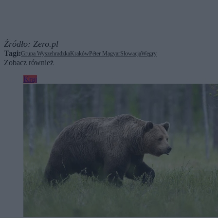
Źródło:
Zero.pl
Tagi:
Grupa Wyszehradzka
Kraków
Péter Magyar
Słowacja
Węgry
Zobacz również
Kraj