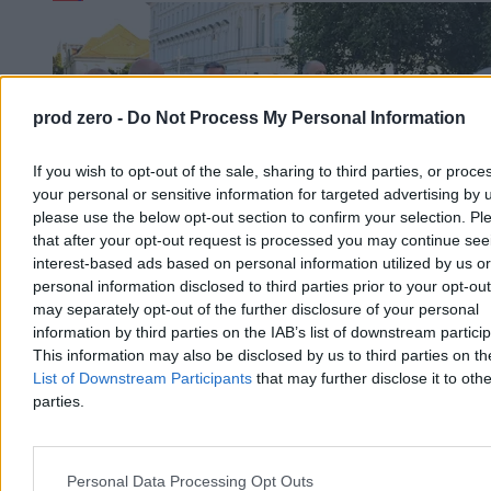
prod zero -
Do Not Process My Personal Information
If you wish to opt-out of the sale, sharing to third parties, or proce
your personal or sensitive information for targeted advertising by 
please use the below opt-out section to confirm your selection. Pl
that after your opt-out request is processed you may continue see
interest-based ads based on personal information utilized by us or
personal information disclosed to third parties prior to your opt-ou
may separately opt-out of the further disclosure of your personal
information by third parties on the IAB’s list of downstream partici
Kaczyński o protestujących na miesięcznicy.
This information may also be disclosed by us to third parties on t
„Przyjdzie dzień zwycięstwa i ukarania”
List of Downstream Participants
that may further disclose it to othe
parties.
Okrzyki protestujących towarzyszyły miesięcznicy smoleńskiej na
placu Piłsudskiego w Warszawie. Jarosław Kaczyński ostro
zareagował na demonstrację, mówiąc o „putinowskiej
propagandzie” i „lumpenproletariacie”. Prezes PiS zapowiedział też,
Personal Data Processing Opt Outs
że po zmianie władzy przyjdzie czas na rozliczenia. – Przyjdzie