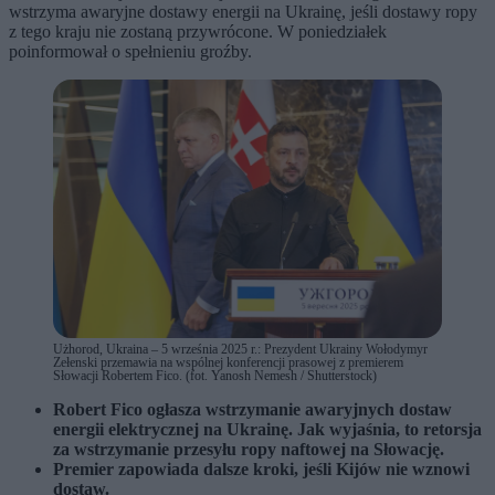
wstrzyma awaryjne dostawy energii na Ukrainę, jeśli dostawy ropy
z tego kraju nie zostaną przywrócone. W poniedziałek
poinformował o spełnieniu groźby.
Użhorod, Ukraina – 5 września 2025 r.: Prezydent Ukrainy Wołodymyr
Zełenski przemawia na wspólnej konferencji prasowej z premierem
Słowacji Robertem Fico. (fot. Yanosh Nemesh / Shutterstock)
Robert Fico ogłasza wstrzymanie awaryjnych dostaw
energii elektrycznej na Ukrainę. Jak wyjaśnia, to retorsja
za wstrzymanie przesyłu ropy naftowej na Słowację.
Premier zapowiada dalsze kroki, jeśli Kijów nie wznowi
dostaw.