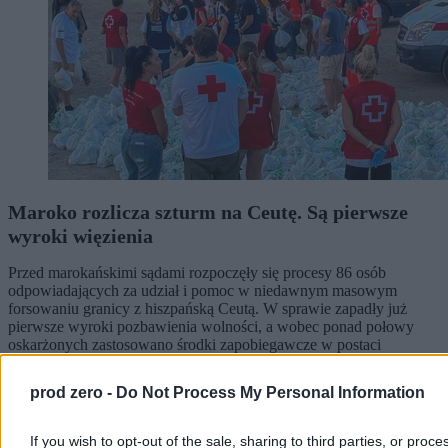
Maroko rozlicza szturm na Ceutę. Są pierwsze
wyroki więzienia
Przed marokańskimi sądami rozpoczęły się procesy 86 osób
odpowiadających za udział i pomoc w niedawnym masowym
forsowaniu granicy z hiszpańską Ceutą. W sprawie zapadły już
pierwsze wyroki pozbawienia wolności, a wobec ponad połowy
oskarżonych zastosowano środki zapobiegawcze w postaci
tymczasowego aresztu.
prod zero -
Do Not Process My Personal Information
Agnieszka Waś-Turecka
If you wish to opt-out of the sale, sharing to third parties, or proce