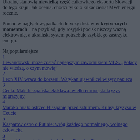
Ukrainę stanowią
niewielką część
całkowitego eksportu Słowacji
do tego kraju. Jak ocenia, chodzi tylko o kilkadziesiąt MWh energii
rocznie.
Pomoc w nagłych wypadkach dotyczy dostaw
w krytycznych
momentach
– na przykład, gdy rosyjski pocisk niszczy ważną
elektrownię, a ukraiński system potrzebuje szybkiego zastrzyku
energii.
Najpopularniejsze
1
Lewandowski może zostać najlepszym zawodnikiem MLS. „Polacy
nie wiedzą, o czym mówią”
2
Leon XIV wraca do korzeni. Watykan ujawnił cel wizyty papieża
3
Ceuta. Mała hiszpańska eksklawa, wielki europejski kryzys
migracyjny
4
Maroko miało ostrzec Hiszpanię przed szturmem. Kulisy kryzysu w
Ceucie
5
Kasparow ostro o Putinie: wróg każdego normalnego, wolnego
człowieka
6