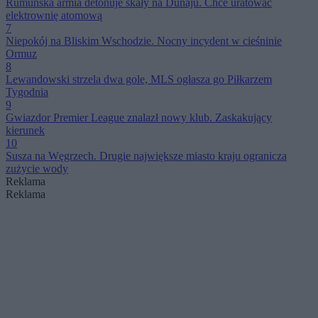
Rumuńska armia detonuje skały na Dunaju. Chce uratować
elektrownię atomową
7
Niepokój na Bliskim Wschodzie. Nocny incydent w cieśninie
Ormuz
8
Lewandowski strzela dwa gole, MLS ogłasza go Piłkarzem
Tygodnia
9
Gwiazdor Premier League znalazł nowy klub. Zaskakujący
kierunek
10
Susza na Węgrzech. Drugie największe miasto kraju ogranicza
zużycie wody
Reklama
Reklama