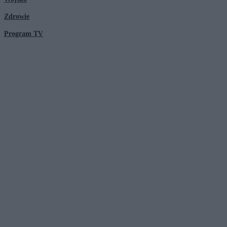
Zdrowie
Program TV
© 2026 Kanał Zero Spółka Akcyjna