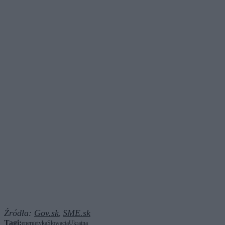
Źródła:
Gov.sk
SME.sk
,
Tagi:
energetyka
Słowacja
Ukraina