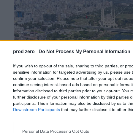
prod zero -
Do Not Process My Personal Information
If you wish to opt-out of the sale, sharing to third parties, or pr
sensitive information for targeted advertising by us, please use 
confirm your selection. Please note that after your opt-out req
continue seeing interest-based ads based on personal informatio
information disclosed to third parties prior to your opt-out. You 
further disclosure of your personal information by third parties 
participants. This information may also be disclosed by us to thi
Downstream Participants
that may further disclose it to other thi
Alarm w bazie NATO. Stacjonują tam m.in.
polscy żołnierze. „Musieli udać się do schronów"
Personal Data Processing Opt Outs