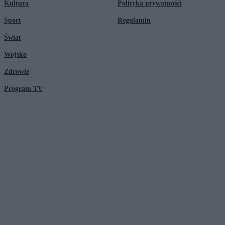
Kultura
Polityka prywatności
Sport
Regulamin
Świat
Wojsko
Zdrowie
Program TV
© 2026 Kanał Zero Spółka Akcyjna