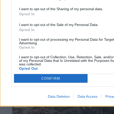
I want to opt-out of the Sharing of my personal data.
Agnieszka Waś-Turecka
Opted In
13.03.2026
4 min
I want to opt-out of the Sale of my Personal Data.
Opted In
Świat
I want to opt-out of processing my Personal Data for Targe
Advertising.
Opted In
I want to opt-out of Collection, Use, Retention, Sale, and/o
of my Personal Data that Is Unrelated with the Purposes for
was collected.
Opted Out
CONFIRM
Data Deletion
Data Access
Priva