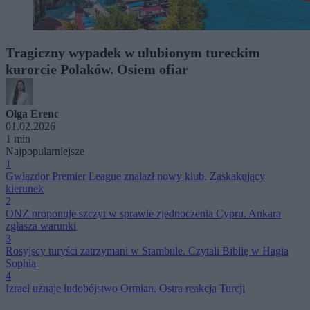
Tragiczny wypadek w ulubionym tureckim
kurorcie Polaków. Osiem ofiar
Olga Erenc
01.02.2026
1 min
Najpopularniejsze
1
Gwiazdor Premier League znalazł nowy klub. Zaskakujący
kierunek
2
ONZ proponuje szczyt w sprawie zjednoczenia Cypru. Ankara
zgłasza warunki
3
Rosyjscy turyści zatrzymani w Stambule. Czytali Biblię w Hagia
Sophia
4
Izrael uznaje ludobójstwo Ormian. Ostra reakcja Turcji