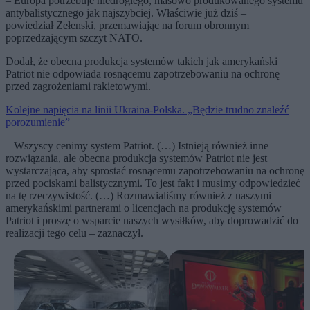
– Europa potrzebuje niedrogiego, masowo produkowanego systemu
antybalistycznego jak najszybciej. Właściwie już dziś –
powiedział Zełenski, przemawiając na forum obronnym
poprzedzającym szczyt NATO.
Dodał, że obecna produkcja systemów takich jak amerykański
Patriot nie odpowiada rosnącemu zapotrzebowaniu na ochronę
przed zagrożeniami rakietowymi.
Kolejne napięcia na linii Ukraina-Polska. „Będzie trudno znaleźć
porozumienie”
– Wszyscy cenimy system Patriot. (…) Istnieją również inne
rozwiązania, ale obecna produkcja systemów Patriot nie jest
wystarczająca, aby sprostać rosnącemu zapotrzebowaniu na ochronę
przed pociskami balistycznymi. To jest fakt i musimy odpowiedzieć
na tę rzeczywistość. (…) Rozmawialiśmy również z naszymi
amerykańskimi partnerami o licencjach na produkcję systemów
Patriot i proszę o wsparcie naszych wysiłków, aby doprowadzić do
realizacji tego celu – zaznaczył.