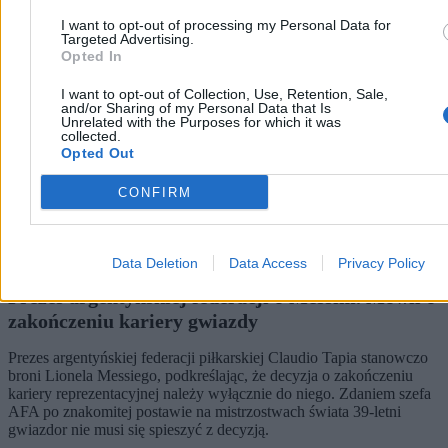
I want to opt-out of processing my Personal Data for
Targeted Advertising.
Opted In
I want to opt-out of Collection, Use, Retention, Sale,
and/or Sharing of my Personal Data that Is
Unrelated with the Purposes for which it was
collected.
Opted Out
CONFIRM
Data Deletion
Data Access
Privacy Policy
Prezes argentyńskiej federacji o Messim. Mówił o
zakończeniu kariery gwiazdy
Prezes argentyńskiej federacji piłkarskiej Claudio Tapia stanowczo
broni Lionela Messiego, podkreślając, że decyzja o zakończeniu
kariery reprezentacyjnej należy wyłącznie do niego. Zdaniem szefa
AFA po znakomitej postawie na mistrzostwach świata 39-letni
gwiazdor nie musi się spieszyć z decyzją.