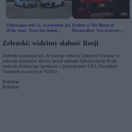
Volkswagen robi to, co powinien już
Grałem w The Blood of
20 lat temu. Teraz ma szansę
Dawnwalker. Gra twórców
pokonać Toyotę
Wiedźmina 3 zapowiada się
obiecująco
Zełenski: widzimy słabość Rosji
Zełenski przekazał też, że planuje omówić potrzeby Ukrainy w
zakresie systemów obrony przed atakami balistycznymi Rosji
podczas środowego spotkania z prezydentem USA Donaldem
Trumpem na szczycie NATO.
Reklama
Reklama