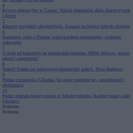
4
Kryzys migracyjny w Ceucie. Wśród migrantów dużo dziewczynek
i dzieci
5
Kłopoty rosyjskiej zbrojeniówki. Zamach na twórcę fabryki dronów
6
Kasparow ostro o Putinie: wróg każdego normalnego, wolnego
człowieka
7
O krok od katastrofy na niemieckim lotnisku. MSW mówi o „nowej
jakości zagrożenia”
8
Śmierć Polaka po interwencji niemieckiej policji. Trwa śledztwo
9
Polska rozmawia z Ukrainą. Są nowe ustalenia ws. poszukiwań i
ekshumacji
10
Pożar centrum logistycznego w Jekaterynburgu. Kolejny udany atak
Ukrainy?
Reklama
Reklama