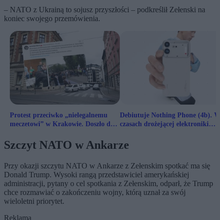
– NATO z Ukrainą to sojusz przyszłości – podkreślił Zełenski na
koniec swojego przemówienia.
Protest przeciwko „nielegalnemu
Debiutuje Nothing Phone (4b). 
meczetowi” w Krakowie. Doszło do
czasach drożejącej elektroniki
kontrmanifestacji
zapowiada się ciekawie
Szczyt NATO w Ankarze
Przy okazji szczytu NATO w Ankarze z Zełenskim spotkać ma się
Donald Trump. Wysoki rangą przedstawiciel amerykańskiej
administracji, pytany o cel spotkania z Zełenskim, odparł, że Trump
chce rozmawiać o zakończeniu wojny, którą uznał za swój
wieloletni priorytet.
Reklama