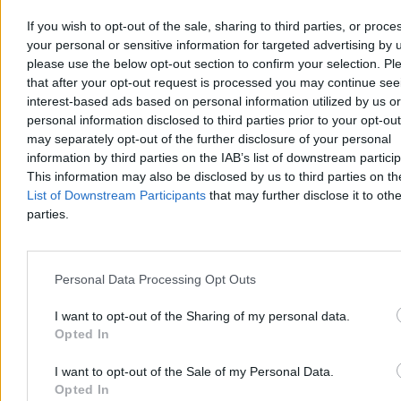
If you wish to opt-out of the sale, sharing to third parties, or proce
your personal or sensitive information for targeted advertising by 
please use the below opt-out section to confirm your selection. Pl
that after your opt-out request is processed you may continue see
interest-based ads based on personal information utilized by us or
personal information disclosed to third parties prior to your opt-ou
Węgry mają kandydata na prezydenta.
may separately opt-out of the further disclosure of your personal
Głosowanie w parlamencie we wtorek
information by third parties on the IAB’s list of downstream partici
This information may also be disclosed by us to third parties on t
Klub parlamentarny Tiszy Petera Magyara wybrał w sobotę Andrasa
List of Downstream Participants
that may further disclose it to othe
Bakę, byłego prezesa węgierskiego Sądu Najwyższego, na
parties.
kandydata na prezydenta kraju. Parlament zagłosuje nad nową
głową państwa we wtorek 11 sierpnia. Fidesz zapowiedział bojkot
głosowania.
Personal Data Processing Opt Outs
I want to opt-out of the Sharing of my personal data.
Aleksandra Cieślik
Opted In
Dzisiaj 16:19
3 min
I want to opt-out of the Sale of my Personal Data.
Świat
Opted In