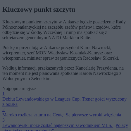
Kluczowy punkt szczytu
Kluczowym punktem szczytu w Ankarze będzie posiedzenie Rady
Północnoatlantyckiej na szczeblu szefów państw i rządów, które
odbędzie się w środę. Wcześniej Trump ma spotkać się z
sekretarzem generalnym NATO Markiem Rutte.
Polskę reprezentują w Ankarze prezydent Karol Nawrocki,
wicepremier, szef MON Władysław Kosiniak-Kamysz oraz
wicepremier, minister spraw zagranicznych Radosław Sikorski.
Według informacji przekazanych przez Kancelarię Prezydenta, na
ten moment nie jest planowana spotkanie Karola Nawrockiego z
Wołodymyrem Zełenskim.
Najpopularniejsze
1
Debiut Lewandowskiego w Leagues Cup. Trener gości wyrzucony
z boiska
2
Maroko rozlicza szturm na Ceutę. Są pierwsze wyroki więzienia
3
Lewandowski może zostać najlepszym zawodnikiem MLS. „Polacy
nie wiedzą, o czym mówią”