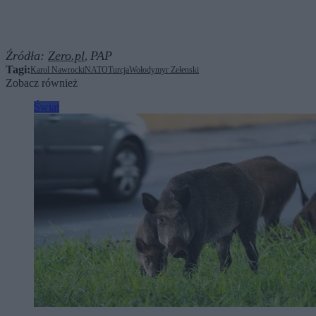
Źródła:
Zero.pl
PAP
,
Tagi:
Karol Nawrocki
NATO
Turcja
Wołodymyr Zełenski
Zobacz również
Świat