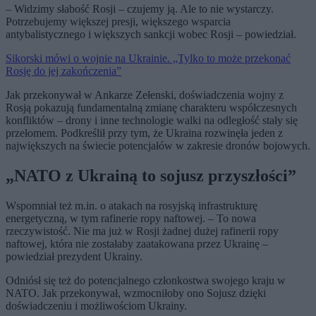
– Widzimy słabość Rosji – czujemy ją. Ale to nie wystarczy.
Potrzebujemy większej presji, większego wsparcia
antybalistycznego i większych sankcji wobec Rosji – powiedział.
Sikorski mówi o wojnie na Ukrainie. „Tylko to może przekonać
Rosję do jej zakończenia”
Jak przekonywał w Ankarze Zełenski, doświadczenia wojny z
Rosją pokazują fundamentalną zmianę charakteru współczesnych
konfliktów – drony i inne technologie walki na odległość stały się
przełomem. Podkreślił przy tym, że Ukraina rozwinęła jeden z
największych na świecie potencjałów w zakresie dronów bojowych.
„NATO z Ukrainą to sojusz przyszłości”
Wspomniał też m.in. o atakach na rosyjską infrastrukturę
energetyczną, w tym rafinerie ropy naftowej. – To nowa
rzeczywistość. Nie ma już w Rosji żadnej dużej rafinerii ropy
naftowej, która nie zostałaby zaatakowana przez Ukrainę –
powiedział prezydent Ukrainy.
Odniósł się też do potencjalnego członkostwa swojego kraju w
NATO. Jak przekonywał, wzmocniłoby ono Sojusz dzięki
doświadczeniu i możliwościom Ukrainy.