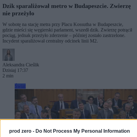
Dzik sparaliżował metro w Budapeszcie. Zwierzę
nie przeżyło
W sobotę na stację metra przy Placu Kossutha w Budapeszcie,
gdzie mieści się węgierski parlament, wszedł dzik. Zwierzę potrącił
pociąg, jednak przeżyło zderzenie – później zostało zastrzelone.
Incydent sparaliżował centralny odcinek linii M2.
Aleksandra Cieślik
Dzisiaj 17:37
2 min
Świat
prod zero -
Do Not Process My Personal Information