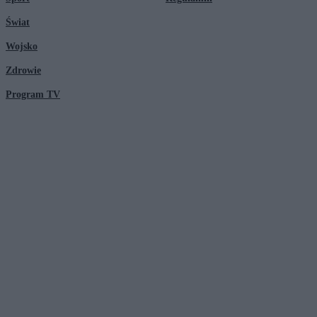
Świat
Wojsko
Zdrowie
Program TV
© 2026 Kanał Zero Spółka Akcyjna