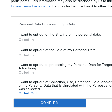
participants. This information may also be disclosed by us to thi
Downstream Participants
that may further disclose it to other thi
Zarobił fortunę na upadku Maduro. Grożą mu
Personal Data Processing Opt Outs
poważne zarzuty
I want to opt-out of the Sharing of my personal data.
Opted In
Marcin Darmas
I want to opt-out of the Sale of my Personal Data.
24.04.2026
Opted In
4 min
Świat
I want to opt-out of processing my Personal Data for Targe
Advertising.
Opted In
I want to opt-out of Collection, Use, Retention, Sale, and/o
of my Personal Data that Is Unrelated with the Purposes for
was collected.
Opted Out
CONFIRM