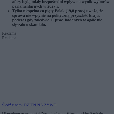
afery będą miały bezpośredni wpływ na wynik wyborów
parlamentarnych w 2027 r.
Tylko niespełna co piąty Polak (19,8 proc.) uważa, że
sprawa nie wpłynie na polityczną przyszłość kraju,
podczas gdy zaledwie 11 proc. badanych w ogóle nie
słyszało o skandalu.
Reklama
Reklama
Śledź z nami DZIEŃ NA ŻYWO
Ujawnione przez portal Zero.pl afery w Warszawskim Szpitalu