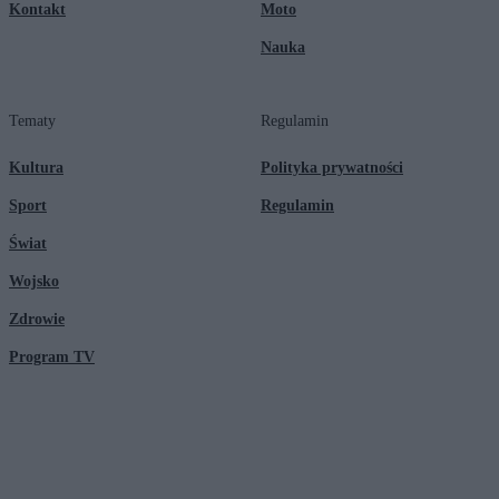
Kontakt
Moto
Nauka
Tematy
Regulamin
Kultura
Polityka prywatności
Sport
Regulamin
Świat
Wojsko
Zdrowie
Program TV
© 2026 Kanał Zero Spółka Akcyjna