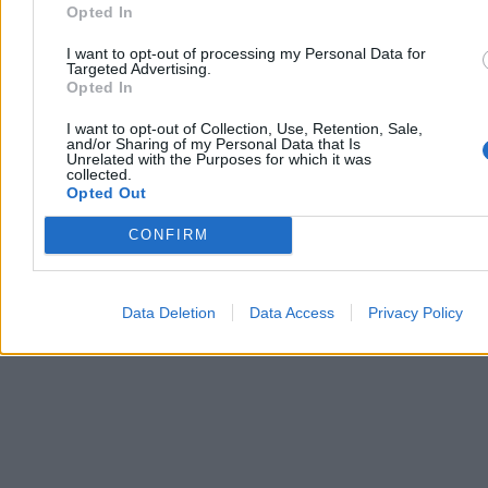
mu do 10 lat więzienia
Opted In
Uszkodzenie nowo wyremontowanej nawierzchni na ulicy
I want to opt-out of processing my Personal Data for
Rybackiej w gliwickiej dzielnicy Ostropa skończyło się surowymi
Targeted Advertising.
konsekwencjami dla lokalnego gospodarza. Rolnik, który zaorał
Opted In
pługiem świeży asfalt, usłyszał zarzut zniszczenia mienia o znacznej
wartości. Prokuratura wystąpiła o jego tymczasowe aresztowanie.
I want to opt-out of Collection, Use, Retention, Sale,
and/or Sharing of my Personal Data that Is
Unrelated with the Purposes for which it was
collected.
Opted Out
Agnieszka Waś-Turecka
Dzisiaj 12:14
CONFIRM
3 min
Reklama
Reklama
Data Deletion
Data Access
Privacy Policy