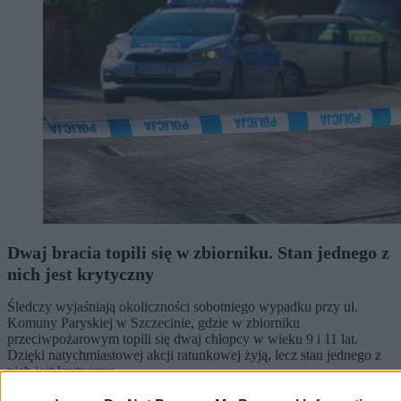
Dwaj bracia topili się w zbiorniku. Stan jednego z
nich jest krytyczny
Śledczy wyjaśniają okoliczności sobotniego wypadku przy ul.
Komuny Paryskiej w Szczecinie, gdzie w zbiorniku
przeciwpożarowym topili się dwaj chłopcy w wieku 9 i 11 lat.
Dzięki natychmiastowej akcji ratunkowej żyją, lecz stan jednego z
nich jest krytyczny.