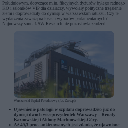
Południowym, dotyczące m.in. fikcyjnych dyżurów byłego radnego
KO i saloników VIP dla działaczy, wywołały polityczne trzęsienie
ziemi i doprowadziły do dymisji w warszawskim ratuszu. Czy te
wydarzenia zaważą na losach wyborów parlamentarnych?
Najnowszy sondaż SW Research nie pozostawia złudzeń.
Warszawski Szpital Południowy (fot. Zero.pl)
Ujawnienie patologii w szpitalu doprowadziło już do
dymisji dwóch wiceprezydentek Warszawy – Renaty
Kaznowskiej i Aldony Machnowskiej-Góry.
Aż 49,3 proc. ankietowanych jest zdania, że ujawnione