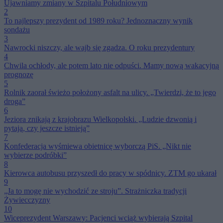
Ujawniamy zmiany w Szpitalu Południowym
2
To najlepszy prezydent od 1989 roku? Jednoznaczny wynik
sondażu
3
Nawrocki niszczy, ale wajb się zgadza. O roku prezydentury
4
Chwila ochłody, ale potem lato nie odpuści. Mamy nową wakacyjną
prognozę
5
Rolnik zaorał świeżo położony asfalt na ulicy. „Twierdzi, że to jego
droga”
6
Jeziora znikają z krajobrazu Wielkopolski. „Ludzie dzwonią i
pytają, czy jeszcze istnieją”
7
Konfederacja wyśmiewa obietnicę wyborczą PiS. „Nikt nie
wybierze podróbki”
8
Kierowca autobusu przyszedł do pracy w spódnicy. ZTM go ukarał
9
„Ja to mogę nie wychodzić ze stroju”. Strażniczka tradycji
Żywiecczyzny
10
Wiceprezydent Warszawy: Pacjenci wciąż wybierają Szpital