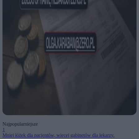
Najpopularniejsze
1
Mniej łóżek dla pacjentów, więcej gabinetów dla lekarzy.