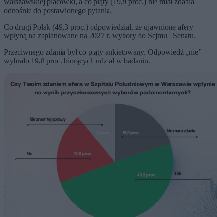
warszawskiej placówki, a co piąty (19,9 proc.) nie miał zdania
odnośnie do postawionego pytania.
Co drugi Polak (49,3 proc.) odpowiedział, że ujawnione afery
wpłyną na zaplanowane na 2027 r. wybory do Sejmu i Senatu.
Przeciwnego zdania był co piąty ankietowany. Odpowiedź „nie”
wybrało 19,8 proc. biorących udział w badaniu.