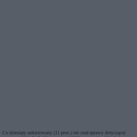
Co dziesiąty ankietowany (11 proc.) nie znał sprawy dotyczącej