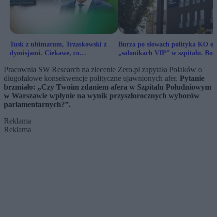
Tusk z ultimatum, Trzaskowski z
Burza po słowach polityka KO o
dymisjami. Ciekawe, co
„salonikach VIP” w szpitalu. Bos
powiedziałby Łącki
nie gryzł się w język
Pracownia SW Research na zlecenie Zero.pl zapytała Polaków o
długofalowe konsekwencje polityczne ujawnionych afer.
Pytanie
brzmiało: „Czy Twoim zdaniem afera w Szpitalu Południowym
w Warszawie wpłynie na wynik przyszłorocznych wyborów
parlamentarnych?”.
Reklama
Reklama