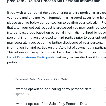
prod zero -
Do Not Process My Personal Information
Agnieszka Waś-Turecka
If you wish to opt-out of the sale, sharing to third parties, or proce
Dzisiaj 13:49
your personal or sensitive information for targeted advertising by 
3 min
please use the below opt-out section to confirm your selection. Pl
Kraj
that after your opt-out request is processed you may continue see
interest-based ads based on personal information utilized by us or
personal information disclosed to third parties prior to your opt-ou
may separately opt-out of the further disclosure of your personal
information by third parties on the IAB’s list of downstream partici
This information may also be disclosed by us to third parties on t
List of Downstream Participants
that may further disclose it to othe
parties.
Personal Data Processing Opt Outs
I want to opt-out of the Sharing of my personal data.
Opted In
Rolnik zaorał nową drogę. Usłyszał zarzut, grozi
I want to opt-out of the Sale of my Personal Data.