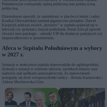
Południowym wstrząsnęły opinią publiczną oraz polską sceną
polityczną.
Dziennikarze ujawnili, że zatrudniony w placówce lekarz i radny
Koalicji Obywatelskiej zarabiał gigantyczne pieniądze. Dawid
Kacprzyk podczas swoich „dyżurów" w szpitalu pojawiał się w
telewizji czy spotykał z innymi politykami. Portal Zero.pl ujawnił
również inne patologie – saloniki VIP dla działaczy partyjnych czy
nieprawidłowości w prosektorium.
Afera w Szpitalu Południowym a wybory
w 2027 r.
Sytuacja w stołecznym szpitalu doprowadziła do ogólnopolskiej
dyskusji o sytuacji w ochronie zdrowia, zarobkach lekarzy oraz
nadzorze nad spółkami samorządowymi. Ze stanowiskami
pożegnały się dwie wiceprezydentki stolicy – Renata Kaznowska i
Aldona Machnowska-Góra.