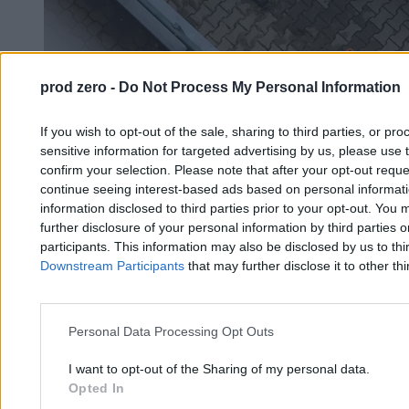
prod zero -
Do Not Process My Personal Information
Nawet 450 zł za godzinę pracy lekarza? „SORy to
pier… prowizorka”
If you wish to opt-out of the sale, sharing to third parties, or pr
sensitive information for targeted advertising by us, please use 
confirm your selection. Please note that after your opt-out req
Krzysztof Jabłonowski
continue seeing interest-based ads based on personal informatio
16.07.2026
information disclosed to third parties prior to your opt-out. You 
6 min
further disclosure of your personal information by third parties 
participants. This information may also be disclosed by us to thi
Kraj
Downstream Participants
that may further disclose it to other thi
Personal Data Processing Opt Outs
I want to opt-out of the Sharing of my personal data.
Opted In