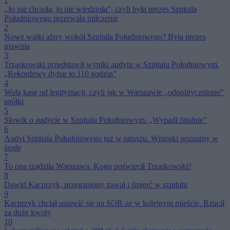
„Jo nie chcioła, jo nie wiedzioła”, czyli była prezes Szpitala
Południowego przerwała milczenie
2
Nowe wątki afery wokół Szpitala Południowego? Była prezes
ujawnia
3
Trzaskowski przedstawił wyniki audytu w Szpitalu Południowym.
„Rekordowy dyżur to 110 godzin”
4
Wolą kasę od legitymacji, czyli jak w Warszawie „odpolityczniono”
spółki
5
Słowik o audycie w Szpitalu Południowym. „Wypadł fatalnie”
6
Audyt Szpitala Południowego już w ratuszu. Wnioski poznamy w
środę
7
To ona rządziła Warszawą. Kogo poświęcił Trzaskowski?
8
Dawid Kacprzyk, przegapiony zawał i śmierć w szpitalu
9
Kacprzyk chciał ustawić się na SOR-ze w kolejnym mieście. Rzucił
za duże kwoty
10