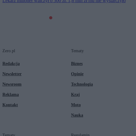
Lekarz milioner walczył o 300 zł. 1,6 mln zł mu nie wystarczyło
Zero.pl
Tematy
Redakcja
Biznes
Newsletter
Opinie
Newsroom
Technologia
Reklama
Kraj
Kontakt
Moto
Nauka
Tematy
Regulamin