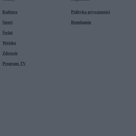
Kultura
Polityka prywatności
Sport
Regulamin
Świat
Wojsko
Zdrowie
Program TV
© 2026 Kanał Zero Spółka Akcyjna