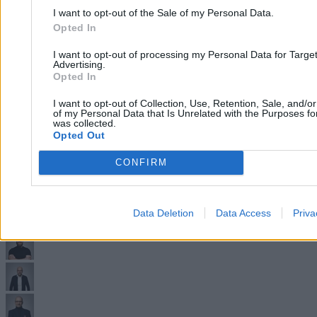
I want to opt-out of the Sale of my Personal Data.
Opted In
I want to opt-out of processing my Personal Data for Targe
Advertising.
Opted In
I want to opt-out of Collection, Use, Retention, Sale, and/o
of my Personal Data that Is Unrelated with the Purposes for
was collected.
Opted Out
CONFIRM
Kacprzyk chciał ustawić się na SOR-ze w
Data Deletion
Data Access
Priva
kolejnym mieście. Rzucił za duże kwoty