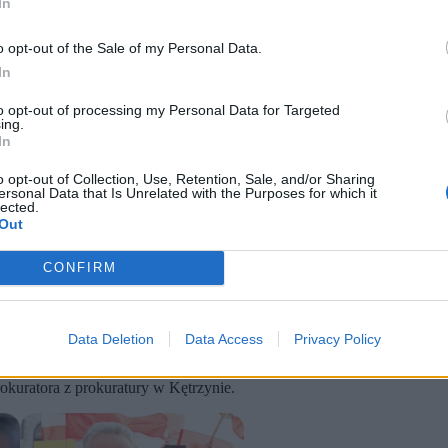
In
o opt-out of the Sale of my Personal Data.
In
to opt-out of processing my Personal Data for Targeted
ing.
In
o opt-out of Collection, Use, Retention, Sale, and/or Sharing
ersonal Data that Is Unrelated with the Purposes for which it
lected.
i chłopiec – potwierdziła asp. szt. Ewelina Piaścik z Komendy Pow
Out
at, z których jeden był pod wpływem alkoholu, a pozostali byli tr
rzesłuchania i czynności dochodzeniowe, a przyczyna śmierci dzi
CONFIRM
potwierdziła w rozmowie z Zero.pl, że w sobotę ok. godz. 20 na komisa
ek której śmierć poniósł 13-letni chłopiec.
30 do 43 lat. Zostało przeprowadzone badanie trzeźwości tych mężczyz
Data Deletion
Data Access
Privacy Policy
 dochodzeniowo-śledcza
– relacjonuje policjantka.
kuratora z prokuratury w Kętrzynie.