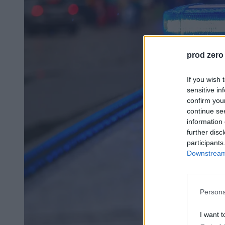
prod zero
If you wish 
sensitive in
confirm you
continue se
information 
further disc
participants
Downstream 
Persona
I want t