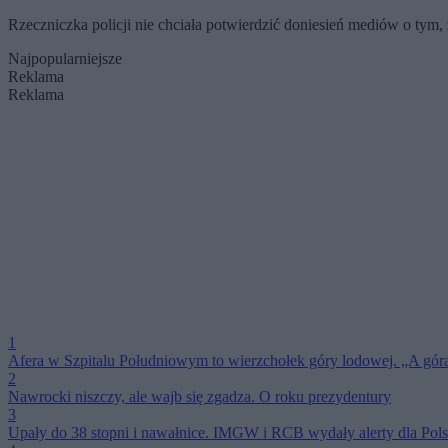
Rzeczniczka policji nie chciała potwierdzić doniesień mediów o tym,
Najpopularniejsze
Reklama
Reklama
1
Afera w Szpitalu Południowym to wierzchołek góry lodowej. „A gór
2
Nawrocki niszczy, ale wajb się zgadza. O roku prezydentury
3
Upały do 38 stopni i nawałnice. IMGW i RCB wydały alerty dla Pols