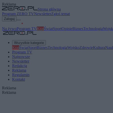
Reklama
Strona główna
Program ZERO TV
Newsletter
Zgłoś temat
Zaloguj
Na żywo
Program TV
Kraj
Świat
Sport
Opinie
Biznes
Technologia
Wojsk
Wszystkie kategorie
Kraj
Świat
Sport
Biznes
Technologia
Wojsko
Zdrowie
Kultura
Nau
Program TV
Najnowsze
Newsletter
Redakcja
Reklama
Regulamin
Kontakt
Reklama
Reklama