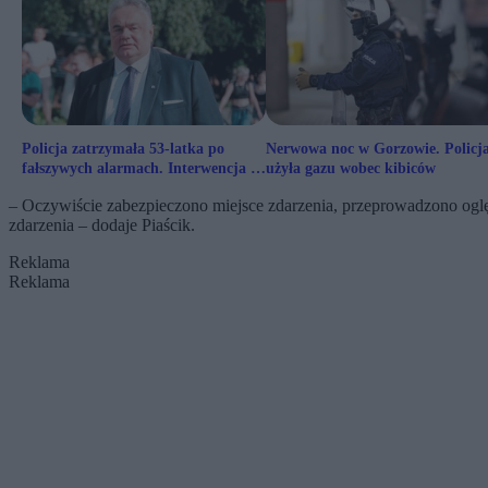
Policja zatrzymała 53-latka po
Nerwowa noc w Gorzowie. Policj
fałszywych alarmach. Interwencja w
użyła gazu wobec kibiców
domu Tomasza Sakiewicza
– Oczywiście zabezpieczono miejsce zdarzenia, przeprowadzono oględz
zdarzenia – dodaje Piaścik.
Reklama
Reklama