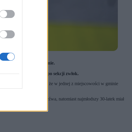
iatowej Policji w Kętrzynie.
zeźwi.
ecka zostanie ustalona po sekcji zwłok.
riat spłynęło zgłoszenie, że w jednej z miejscowości w gminie
n. Trójka z nich była trzeźwa, natomiast najmłodszy 30-latek miał