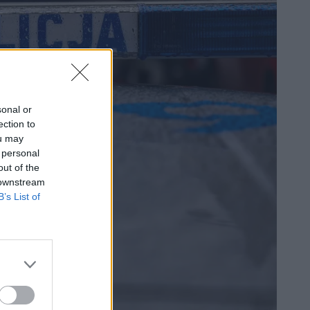
sonal or
ection to
ou may
 personal
out of the
 downstream
B’s List of