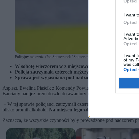
Opted 
I want t
Opted 
I want 
Advertis
Opted 
I want t
Policyjny radiowóz. (fot. Shutterstock / Shutterstock)
of my P
was col
W sobotę wieczorem w z miejscowości Arklity zginął 13-letn
Opted 
Policja zatrzymała czterech mężczyzn w wieku od 30 do 43 l
Sprawa jest wyjaśniana pod nadzorem prokuratury, trwają p
Asp.szt. Ewelina Piaścik z Komendy Powiatowej Policji w Kętrzynie 
Barciany nad jeziorem doszło do awantury między grupą osób,
wskut
– W tej sprawie policjanci zatrzymali czterech mężczyzn w wieku od 
blisko promil alkoholu.
Na miejscu tego zdarzenia działała grupa
Zaznacza, że wszystkie czynności były prowadzone pod nadzorem pro