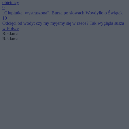
obietnicy
9
„Głupiutka, wystraszona”. Burza po słowach Woydyłło o Świątek
10
Odcięci od wody: czy my myjemy się w rzece? Tak wygląda susza
w Polsce
Reklama
Reklama