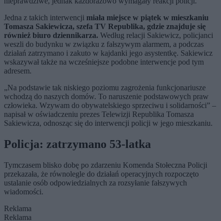
nieprawdziwe, jednak każdorazowo wymagały reakcji policji.
Jedna z takich interwencji
miała miejsce w piątek w mieszkaniu
Tomasza Sakiewicza, szefa TV Republika, gdzie znajduje się
również biuro dziennikarza.
Według relacji Sakiewicz, policjanci
weszli do budynku w związku z fałszywym alarmem, a podczas
działań zatrzymano i zakuto w kajdanki jego asystentkę. Sakiewicz
wskazywał także na wcześniejsze podobne interwencje pod tym
adresem.
„Na podstawie tak niskiego poziomu zagrożenia funkcjonariusze
wchodzą do naszych domów. To naruszenie podstawowych praw
człowieka. Wzywam do obywatelskiego sprzeciwu i solidarności” –
napisał w oświadczeniu prezes Telewizji Republika Tomasza
Sakiewicza, odnosząc się do interwencji policji w jego mieszkaniu.
Policja: zatrzymano 53-latka
Tymczasem blisko dobę po zdarzeniu Komenda Stołeczna Policji
przekazała, że równolegle do działań operacyjnych rozpoczęto
ustalanie osób odpowiedzialnych za rozsyłanie fałszywych
wiadomości.
Reklama
Reklama