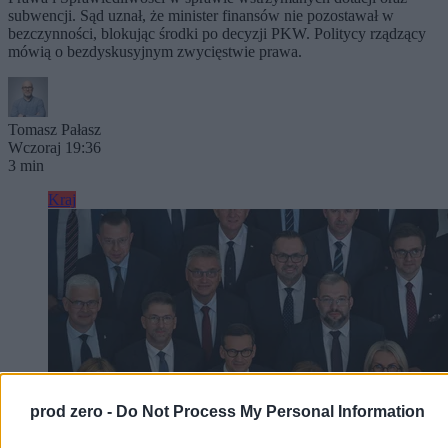
subwencji. Sąd uznał, że minister finansów nie pozostawał w
bezczynności, blokując środki po decyzji PKW. Politycy rządzący
mówią o bezdyskusyjnym zwycięstwie prawa.
Tomasz Pałasz
Wczoraj 19:36
3 min
Kraj
prod zero -
Do Not Process My Personal Information