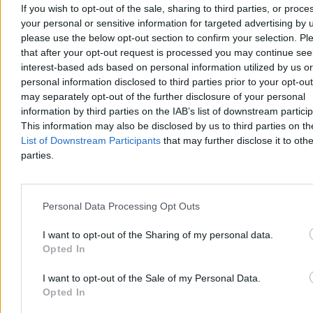
If you wish to opt-out of the sale, sharing to third parties, or proce
your personal or sensitive information for targeted advertising by 
please use the below opt-out section to confirm your selection. Pl
Na to liczy Rozwój Plus. „Potrzebują mięsa
that after your opt-out request is processed you may continue see
armatniego”
interest-based ads based on personal information utilized by us or
personal information disclosed to third parties prior to your opt-ou
Na rok i dwa miesiące przed wyborami parlamentarnymi
may separately opt-out of the further disclosure of your personal
stowarzyszenie Rozwój Plus ma ok. 6 proc. poparcia. Jak
information by third parties on the IAB’s list of downstream partici
zapowiada Mateusz Morawiecki, to dopiero początek. – Jest
This information may also be disclosed by us to third parties on t
zainteresowanie – słyszymy wśród jego stronników. Pozostaje
jednak wiele niewiadomych.
List of Downstream Participants
that may further disclose it to othe
parties.
Kasjan Owsianko
Personal Data Processing Opt Outs
Wczoraj 19:18
5 min
Reklama
I want to opt-out of the Sharing of my personal data.
Reklama
Opted In
I want to opt-out of the Sale of my Personal Data.
Opted In