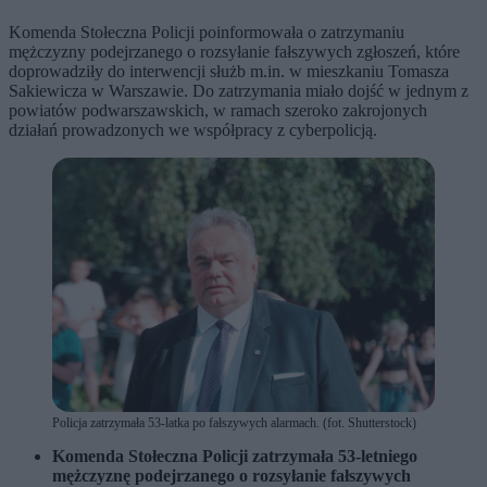
Komenda Stołeczna Policji poinformowała o zatrzymaniu
mężczyzny podejrzanego o rozsyłanie fałszywych zgłoszeń, które
doprowadziły do interwencji służb m.in. w mieszkaniu Tomasza
Sakiewicza w Warszawie. Do zatrzymania miało dojść w jednym z
powiatów podwarszawskich, w ramach szeroko zakrojonych
działań prowadzonych we współpracy z cyberpolicją.
Policja zatrzymała 53-latka po fałszywych alarmach. (fot. Shutterstock)
Komenda Stołeczna Policji zatrzymała 53-letniego
mężczyznę podejrzanego o rozsyłanie fałszywych