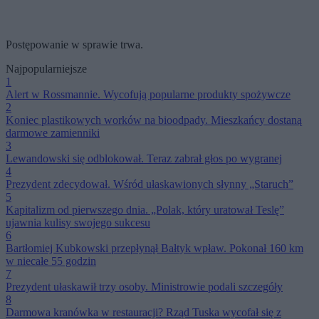
Postępowanie w sprawie trwa.
Najpopularniejsze
1
Alert w Rossmannie. Wycofują popularne produkty spożywcze
2
Koniec plastikowych worków na bioodpady. Mieszkańcy dostaną
darmowe zamienniki
3
Lewandowski się odblokował. Teraz zabrał głos po wygranej
4
Prezydent zdecydował. Wśród ułaskawionych słynny „Staruch”
5
Kapitalizm od pierwszego dnia. „Polak, który uratował Teslę”
ujawnia kulisy swojego sukcesu
6
Bartłomiej Kubkowski przepłynął Bałtyk wpław. Pokonał 160 km
w niecałe 55 godzin
7
Prezydent ułaskawił trzy osoby. Ministrowie podali szczegóły
8
Darmowa kranówka w restauracji? Rząd Tuska wycofał się z