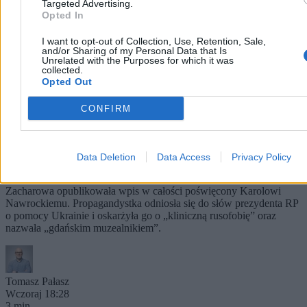
Targeted Advertising.
Opted In
I want to opt-out of Collection, Use, Retention, Sale,
and/or Sharing of my Personal Data that Is
Unrelated with the Purposes for which it was
collected.
Opted Out
CONFIRM
Moskwa atakuje Nawrockiego. „Gdański
muzealnik”
Data Deletion
Data Access
Privacy Policy
Rzeczniczka rosyjskiego Ministerstwa Spraw Zagranicznych Marija
Zacharowa opublikowała wpis w całości poświęcony Karolowi
Nawrockiemu. Propagandystka odniosła się do słów prezydenta RP
o pomocy Ukrainie i oskarżyła go o „kliniczną rusofobię” oraz
nazwała „gdańskim muzealnikiem”.
Tomasz Pałasz
Wczoraj 18:28
3 min