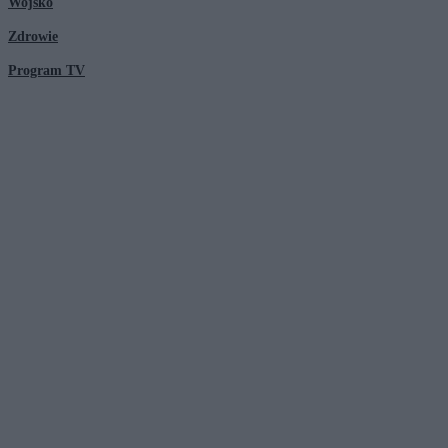
Wojsko
Zdrowie
Program TV
© 2026 Kanał Zero Spółka Akcyjna