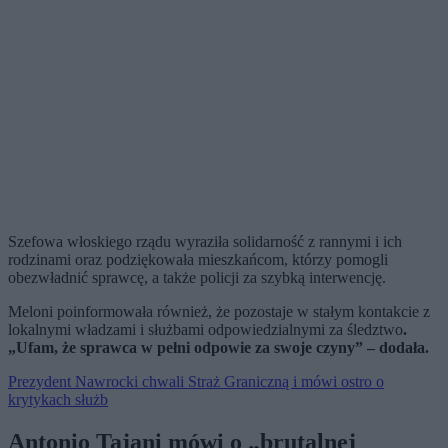
Szefowa włoskiego rządu wyraziła solidarność z rannymi i ich
rodzinami oraz podziękowała mieszkańcom, którzy pomogli
obezwładnić sprawcę, a także policji za szybką interwencję.
Meloni poinformowała również, że pozostaje w stałym kontakcie z
lokalnymi władzami i służbami odpowiedzialnymi za śledztwo
.
„Ufam, że sprawca w pełni odpowie za swoje czyny” – dodała.
Prezydent Nawrocki chwali Straż Graniczną i mówi ostro o
krytykach służb
Antonio Tajani mówi o „brutalnej