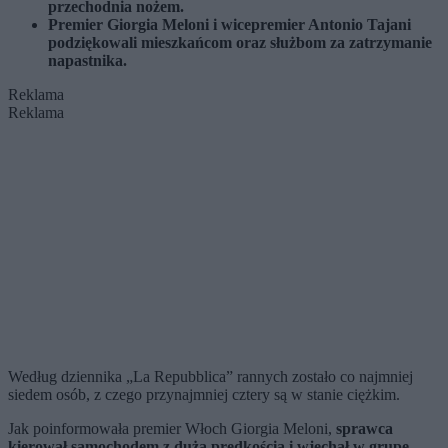
przechodnia nożem.
Premier Giorgia Meloni i wicepremier Antonio Tajani
podziękowali mieszkańcom oraz służbom za zatrzymanie
napastnika.
Reklama
Reklama
Według dziennika „La Repubblica” rannych zostało co najmniej
siedem osób, z czego przynajmniej cztery są w stanie ciężkim.
Jak poinformowała premier Włoch Giorgia Meloni,
sprawca
kierował samochodem z dużą prędkością i wjechał w grupę