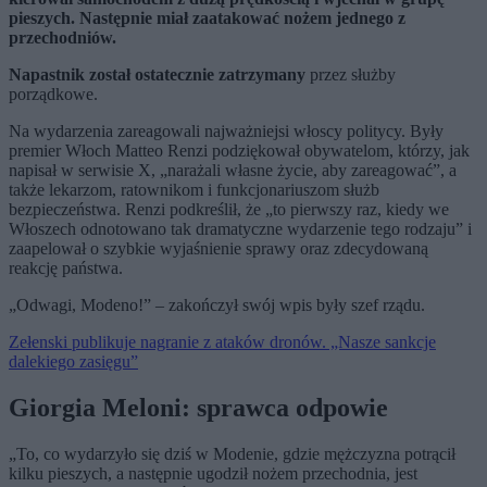
pieszych. Następnie miał zaatakować nożem jednego z
przechodniów.
Napastnik został ostatecznie zatrzymany
przez służby
porządkowe.
Na wydarzenia zareagowali najważniejsi włoscy politycy. Były
premier Włoch Matteo Renzi podziękował obywatelom, którzy, jak
napisał w serwisie X, „narażali własne życie, aby zareagować”, a
także lekarzom, ratownikom i funkcjonariuszom służb
bezpieczeństwa. Renzi podkreślił, że „to pierwszy raz, kiedy we
Włoszech odnotowano tak dramatyczne wydarzenie tego rodzaju” i
zaapelował o szybkie wyjaśnienie sprawy oraz zdecydowaną
reakcję państwa.
„Odwagi, Modeno!” – zakończył swój wpis były szef rządu.
Zełenski publikuje nagranie z ataków dronów. „Nasze sankcje
dalekiego zasięgu”
Giorgia Meloni: sprawca odpowie
„To, co wydarzyło się dziś w Modenie, gdzie mężczyzna potrącił
kilku pieszych, a następnie ugodził nożem przechodnia, jest