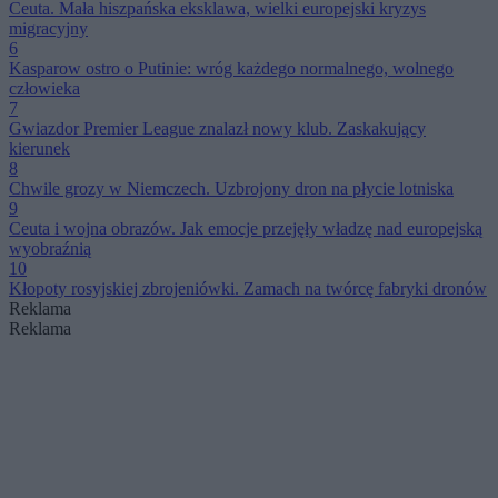
Ceuta. Mała hiszpańska eksklawa, wielki europejski kryzys
migracyjny
6
Kasparow ostro o Putinie: wróg każdego normalnego, wolnego
człowieka
7
Gwiazdor Premier League znalazł nowy klub. Zaskakujący
kierunek
8
Chwile grozy w Niemczech. Uzbrojony dron na płycie lotniska
9
Ceuta i wojna obrazów. Jak emocje przejęły władzę nad europejską
wyobraźnią
10
Kłopoty rosyjskiej zbrojeniówki. Zamach na twórcę fabryki dronów
Reklama
Reklama