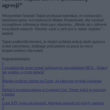
agresji”
Wicepremier Antonio Tajani przekazał natomiast, że rozmawiał z
ministrem spraw wewnętrznych Matteo Piantedosim, aby uzyskać
szczegółowe informacje dotyczące zdarzenia. „Modlę się o zdrowie
wszystkich rannych. Niestety część z nich jest w stanie ciężkim” –
napisał.
Tajani podkreślił również, że dzięki szybkiej reakcji służb sprawca
został zatrzymany, dziękując policjantom za pracę na rzecz
bezpieczeństwa obywateli.
Najpopularniejsze
1
Lewandowski może zostać najlepszym zawodnikiem MLS. „Polacy
nie wiedzą, o czym mówią”
2
Maroko rozlicza szturm na Ceutę. Są pierwsze wyroki więzienia
3
Debiut Lewandowskiego w Leagues Cup. Trener gości wyrzucony
z boiska
4
Leon XIV wraca do korzeni. Watykan ujawnił cel wizyty papieża
5