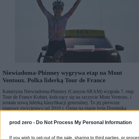
Niewiadoma-Phinney wygrywa etap na Mont
Ventoux. Polka liderką Tour de France
Katarzyna Niewiadoma-Phinney (Canyon-SRAM) wygrała 7. etap
Tour de France Kobiet, kończący się na szczycie Mont Ventoux, i
została nową liderką klasyfikacji generalnej. To jej pierwsze
etapowe zwycięstwo od 2019 r. Ósma na etapie była Dominika
Włodarczyk (UAE Team ADQ), tracąc 3 minuty i 26 sekund.
prod zero -
Do Not Process My Personal Information
If you wish to opt-out of the sale, sharing to third parties, or proce
Tomasz Pałasz