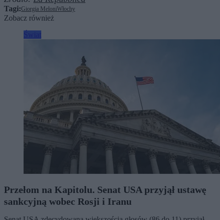
Tagi:
Giorgia Meloni
Włochy
Zobacz również
Świat
Przełom na Kapitolu. Senat USA przyjął ustawę
sankcyjną wobec Rosji i Iranu
Senat USA zdecydowaną większością głosów (86 do 11) przyjął