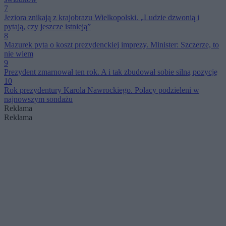
7
Jeziora znikają z krajobrazu Wielkopolski. „Ludzie dzwonią i
pytają, czy jeszcze istnieją”
8
Mazurek pyta o koszt prezydenckiej imprezy. Minister: Szczerze, to
nie wiem
9
Prezydent zmarnował ten rok. A i tak zbudował sobie silną pozycję
10
Rok prezydentury Karola Nawrockiego. Polacy podzieleni w
najnowszym sondażu
Reklama
Reklama