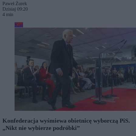
Paweł Żurek
Dzisiaj 09:20
4 min
Kraj
Konfederacja wyśmiewa obietnicę wyborczą PiS.
„Nikt nie wybierze podróbki”