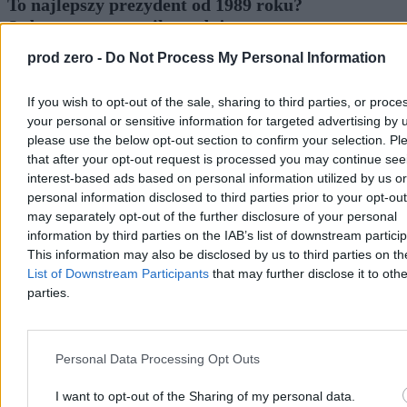
To najlepszy prezydent od 1989 roku?
Jednoznaczny wynik sondażu
prod zero -
Do Not Process My Personal Information
44,7 proc. Polaków uważa, że dotychczas najlepszym prezydentem
Polski po 1989 r. był Aleksander Kwaśniewski – wynika z sondażu
przeprowadzonego dla Wirtualnej Polski. Najgorzej w badaniu
If you wish to opt-out of the sale, sharing to third parties, or proce
wypadł Lech Wałęsa i Wojciech Jaruzelski.
your personal or sensitive information for targeted advertising by 
please use the below opt-out section to confirm your selection. Pl
that after your opt-out request is processed you may continue see
interest-based ads based on personal information utilized by us or
Paweł Żurek
Dzisiaj 12:42
personal information disclosed to third parties prior to your opt-ou
3 min
may separately opt-out of the further disclosure of your personal
information by third parties on the IAB’s list of downstream partici
Kraj
This information may also be disclosed by us to third parties on t
List of Downstream Participants
that may further disclose it to othe
parties.
Personal Data Processing Opt Outs
I want to opt-out of the Sharing of my personal data.