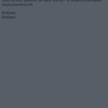
tylko na rzecz państwa, ale także szerzej – w ramach zobowiązań
międzynarodowych.
Reklama
Reklama