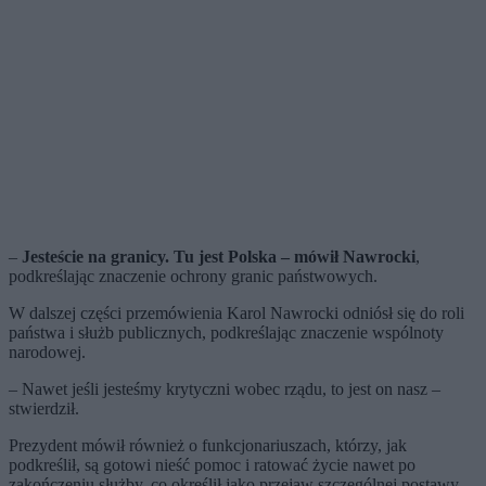
–
Jesteście na granicy. Tu jest Polska – mówił Nawrocki
,
podkreślając znaczenie ochrony granic państwowych.
W dalszej części przemówienia Karol Nawrocki odniósł się do roli
państwa i służb publicznych, podkreślając znaczenie wspólnoty
narodowej.
– Nawet jeśli jesteśmy krytyczni wobec rządu, to jest on nasz –
stwierdził.
Prezydent mówił również o funkcjonariuszach, którzy, jak
podkreślił, są gotowi nieść pomoc i ratować życie nawet po
zakończeniu służby, co określił jako przejaw szczególnej postawy