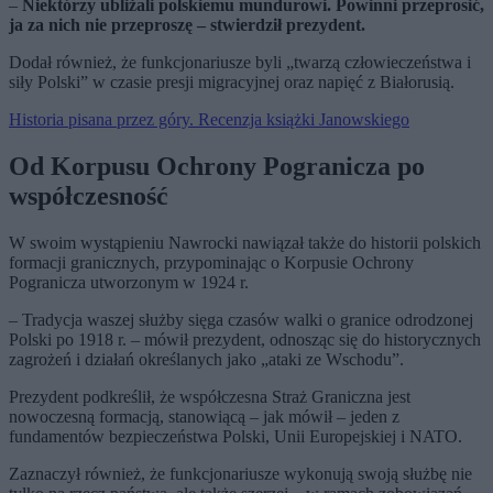
–
Niektórzy ubliżali polskiemu mundurowi. Powinni przeprosić,
ja za nich nie przeproszę – stwierdził prezydent.
Dodał również, że funkcjonariusze byli „twarzą człowieczeństwa i
siły Polski” w czasie presji migracyjnej oraz napięć z Białorusią.
Historia pisana przez góry. Recenzja książki Janowskiego
Od Korpusu Ochrony Pogranicza po
współczesność
W swoim wystąpieniu Nawrocki nawiązał także do historii polskich
formacji granicznych, przypominając o Korpusie Ochrony
Pogranicza utworzonym w 1924 r.
– Tradycja waszej służby sięga czasów walki o granice odrodzonej
Polski po 1918 r. – mówił prezydent, odnosząc się do historycznych
zagrożeń i działań określanych jako „ataki ze Wschodu”.
Prezydent podkreślił, że współczesna Straż Graniczna jest
nowoczesną formacją, stanowiącą – jak mówił – jeden z
fundamentów bezpieczeństwa Polski, Unii Europejskiej i NATO.
Zaznaczył również, że funkcjonariusze wykonują swoją służbę nie