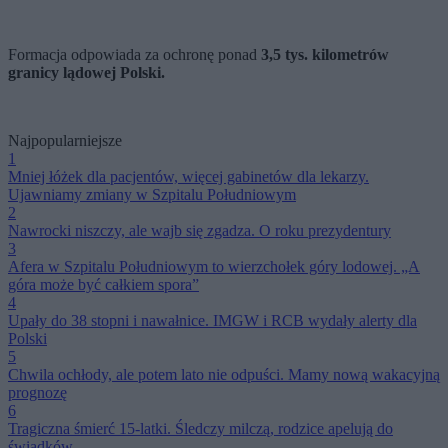
Formacja odpowiada za ochronę ponad
3,5 tys. kilometrów
granicy lądowej Polski.
Najpopularniejsze
1
Mniej łóżek dla pacjentów, więcej gabinetów dla lekarzy.
Ujawniamy zmiany w Szpitalu Południowym
2
Nawrocki niszczy, ale wajb się zgadza. O roku prezydentury
3
Afera w Szpitalu Południowym to wierzchołek góry lodowej. „A
góra może być całkiem spora”
4
Upały do 38 stopni i nawałnice. IMGW i RCB wydały alerty dla
Polski
5
Chwila ochłody, ale potem lato nie odpuści. Mamy nową wakacyjną
prognozę
6
Tragiczna śmierć 15-latki. Śledczy milczą, rodzice apelują do
świadków