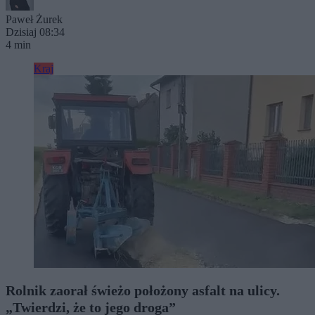
Paweł Żurek
Dzisiaj 08:34
4 min
Kraj
Rolnik zaorał świeżo położony asfalt na ulicy.
„Twierdzi, że to jego droga”