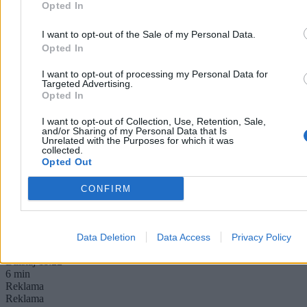
Opted In
I want to opt-out of the Sale of my Personal Data.
Opted In
I want to opt-out of processing my Personal Data for
Targeted Advertising.
Kłótnia polityków o rakietę. Zembaczyński ostro
Opted In
zaatakował PiS i Konfederację
I want to opt-out of Collection, Use, Retention, Sale,
and/or Sharing of my Personal Data that Is
Kwestia niedziałających systemów ostrzegania oraz rakiety Ch-101,
Unrelated with the Purposes for which it was
która w ubiegłym tygodniu eksplodowała w woj. lubelskim,
collected.
zdominowała rozmowę w Tygodniku Politycznym. Posłowie PiS
Opted Out
oraz Konfederacji oskarżyli rządzących o okłamywanie obywateli. –
Jakbym słuchał Russia Today: państwo nie działa, państwo z tektury
CONFIRM
– odpierał te argumenty Witold Zembaczyński z KO.
Data Deletion
Data Access
Privacy Policy
Paweł Żurek
Dzisiaj 11:22
6 min
Reklama
Reklama